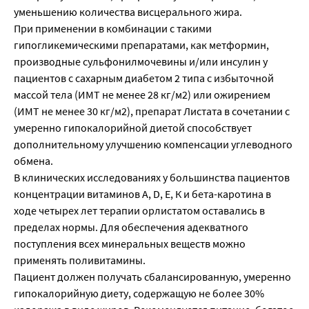
уменьшению количества висцерального жира.
При применении в комбинации с такими
гипогликемическими препаратами, как метформин,
производные сульфонилмочевины и/или инсулин у
пациентов с сахарным диабетом 2 типа с избыточной
массой тела (ИМТ не менее 28 кг/м2) или ожирением
(ИМТ не менее 30 кг/м2), препарат Листата в сочетании с
умеренно гипокалорийной диетой способствует
дополнительному улучшению компенсации углеводного
обмена.
В клинических исследованиях у большинства пациентов
концентрации витаминов A, D, E, К и бета-каротина в
ходе четырех лет терапии орлистатом оставались в
пределах нормы. Для обеспечения адекватного
поступления всех минеральных веществ можно
применять поливитамины.
Пациент должен получать сбалансированную, умеренно
гипокалорийную диету, содержащую не более 30%