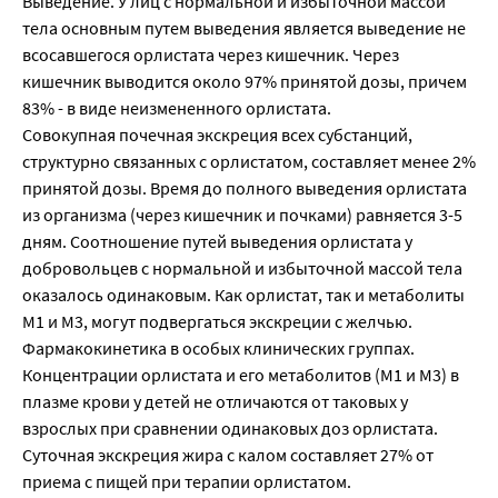
Выведение. У лиц с нормальной и избыточной массой
тела основным путем выведения является выведение не
всосавшегося орлистата через кишечник. Через
кишечник выводится около 97% принятой дозы, причем
83% - в виде неизмененного орлистата.
Совокупная почечная экскреция всех субстанций,
структурно связанных с орлистатом, составляет менее 2%
принятой дозы. Время до полного выведения орлистата
из организма (через кишечник и почками) равняется 3-5
дням. Соотношение путей выведения орлистата у
добровольцев с нормальной и избыточной массой тела
оказалось одинаковым. Как орлистат, так и метаболиты
М1 и М3, могут подвергаться экскреции с желчью.
Фармакокинетика в особых клинических группах.
Концентрации орлистата и его метаболитов (М1 и М3) в
плазме крови у детей не отличаются от таковых у
взрослых при сравнении одинаковых доз орлистата.
Суточная экскреция жира с калом составляет 27% от
приема с пищей при терапии орлистатом.