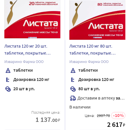
Листата 120 мг 20 шт.
Листата 120 мг 80 шт.
таблетки, покрытые
таблетки, покрытые
пленочной оболочкой
пленочной оболочкой
Изварино Фарма ООО
Изварино Фарма ООО
таблетки
таблетки
Дозировка 120 мг
Дозировка 120 мг
20 шт в уп.
80 шт в уп.
Доставим в аптеку
завтра
В наличии
Последняя цена:
10
Цена:
2907.78
1 137
.00
₽
2 617
₽