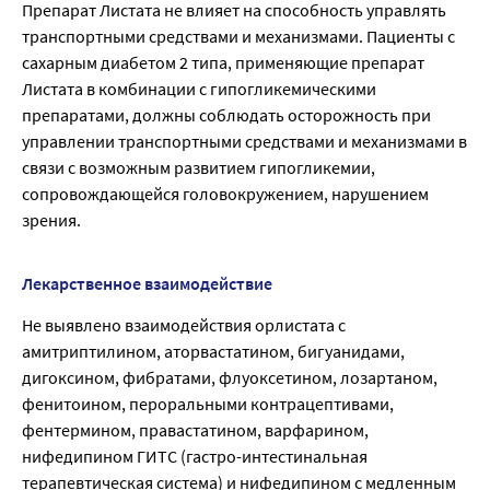
Препарат Листата не влияет на способность управлять
транспортными средствами и механизмами. Пациенты с
сахарным диабетом 2 типа, применяющие препарат
Листата в комбинации с гипогликемическими
препаратами, должны соблюдать осторожность при
управлении транспортными средствами и механизмами в
связи с возможным развитием гипогликемии,
сопровождающейся головокружением, нарушением
зрения.
Лекарственное взаимодействие
Не выявлено взаимодействия орлистата с
амитриптилином, аторвастатином, бигуанидами,
дигоксином, фибратами, флуоксетином, лозартаном,
фенитоином, пероральными контрацептивами,
фентермином, правастатином, варфарином,
нифедипином ГИТС (гастро-интестинальная
терапевтическая система) и нифедипином с медленным