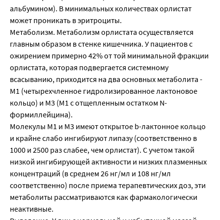
альбумином). В минимальных количествах орлистат
может проникать в эритроциты.
Метаболизм. Метаболизм орлистата осуществляется
главным образом в стенке кишечника. У пациентов с
ожирением примерно 42% от той минимальной фракции
орлистата, которая подвергается системному
всасыванию, приходится на два основных метаболита -
М1 (четырехчленное гидролизированное лактоновое
кольцо) и М3 (М1 с отщепленным остатком N-
формиллейцина).
Молекулы М1 и М3 имеют открытое b-лактонное кольцо
и крайне слабо ингибируют липазу (соответственно в
1000 и 2500 раз слабее, чем орлистат). С учетом такой
низкой ингибирующей активности и низких плазменных
концентраций (в среднем 26 нг/мл и 108 нг/мл
соответственно) после приема терапевтических доз, эти
метаболиты рассматриваются как фармакологически
неактивные.