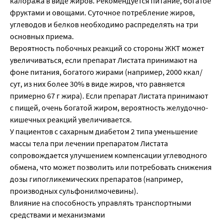
калоража в виде жиров. Рекомендуется питание, богатое
фруктами и овощами. Суточное потребление жиров,
углеводов и белков необходимо распределять на три
основных приема.
Вероятность побочных реакций со стороны ЖКТ может
увеличиваться, если препарат Листата принимают на
фоне питания, богатого жирами (например, 2000 ккал/
сут, из них более 30% в виде жиров, что равняется
примерно 67 г жира). Если препарат Листата принимают
с пищей, очень богатой жиром, вероятность желудочно-
кишечных реакций увеличивается.
У пациентов с сахарным диабетом 2 типа уменьшение
массы тела при лечении препаратом Листата
сопровождается улучшением компенсации углеводного
обмена, что может позволить или потребовать снижения
дозы гипогликемических препаратов (например,
производных сульфонилмочевины).
Влияние на способность управлять транспортными
средствами и механизмами