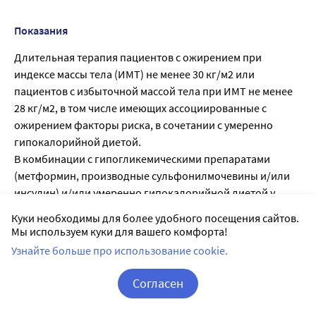
Показания
Длительная терапия пациентов с ожирением при
индексе массы тела (ИМТ) не менее 30 кг/м2 или
пациентов с избыточной массой тела при ИМТ не менее
28 кг/м2, в том числе имеющих ассоциированные с
ожирением факторы риска, в сочетании с умеренно
гипокалорийной диетой.
В комбинации с гипогликемическими препаратами
(метформин, производные сульфонилмочевины и/или
инсулин) и/или умеренно гипокалорийной диетой у
пациентов с сахарным диабетом 2 типа с избыточной
Куки необходимы для более удобного посещения сайтов.
массой тела или ожирением.
Мы используем куки для вашего комфорта!
Узнайте больше про использование cookie.
Противопоказания
Согласен
Повышенная чувствительность к орлистату или любым
Корзина
Вход / Регистрация
другим компонентам препарата; синдром хронической