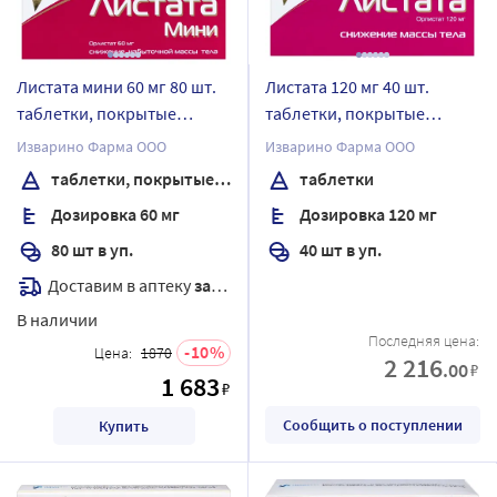
Листата мини 60 мг 80 шт.
Листата 120 мг 40 шт.
таблетки, покрытые
таблетки, покрытые
пленочной оболочкой
пленочной оболочкой
Изварино Фарма ООО
Изварино Фарма ООО
таблетки, покрытые пленочной оболочкой
таблетки
Дозировка 60 мг
Дозировка 120 мг
80 шт в уп.
40 шт в уп.
Доставим в аптеку
завтра
В наличии
Последняя цена:
10
Цена:
1870
2 216
.00
₽
1 683
₽
Сообщить о поступлении
Купить