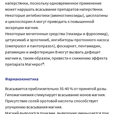
наперстянки, поскольку одновременное применение
может нарушать всасывание препаратов наперстянки.
Некоторые антибиотики (аминогликозиды), цисплатины
и циклоспорин А могут приводить к повышенной
экскреции магния.
Некоторые мочегонные средства (тиазиды и фуросемид),
цетуксимаб и эрлотиниб, ингибиторы протонного насоса
(омепразол и пантопразол), фоскарнет, пентамидин,
рапамицин и амфотерицин В могут вызвать дефицит
магния и, таким образом, привести к снижению эффекта
препарата Магнерот®.
Фармакокинетика
Всасывается приблизительно 35-40 % от принятой дозы.
Гипомагниемия стимулирует всасывание ионов магния.
Присутствие солей оротовой кислоты способствует
улучшению всасывания магния.
Магний выводится почками, выведение уменьшается при