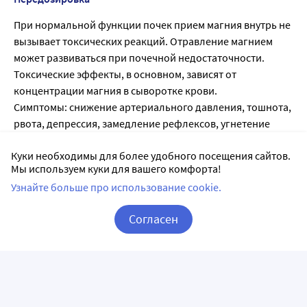
При нормальной функции почек прием магния внутрь не
вызывает токсических реакций. Отравление магнием
может развиваться при почечной недостаточности.
Токсические эффекты, в основном, зависят от
концентрации магния в сыворотке крови.
Симптомы: снижение артериального давления, тошнота,
рвота, депрессия, замедление рефлексов, угнетение
дыхания, кома, остановка сердца, анурический синдром.
Куки необходимы для более удобного посещения сайтов.
Лечение: регидратация, форсированный диурез, при
Мы используем куки для вашего комфорта!
почечной недостаточности необходим гемодиализ или
Узнайте больше про использование cookie.
перитонеальный диализ.
Согласен
Побочные действия
Корзина
Вход / Регистрация
Частоту встречаемости нежелательных реакций
невозможно установить на основании имеющихся
данных.
Нарушения со стороны желудочно-кишечного тракта: