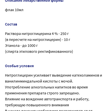
Описание лекарственной формы
флак 10мл
Состав
Раствора нитроглицерина 4 % - 250 г
(в пересчете на нитроглицерин) - 10 г
Этанола - до 1000 г
(спирта этилового ректификованного)
Особые условия
Нитроглицерин усиливает выведение катехоламинов и
ванилинминдальной кислоты с мочой.
Употребление алкогольных напитков во время
применения препарата строго запрещено.
Влияние на вождение автотранспорта и работу,
требующую повышенного внимания
В начале лечения необходимо воздерживаться от