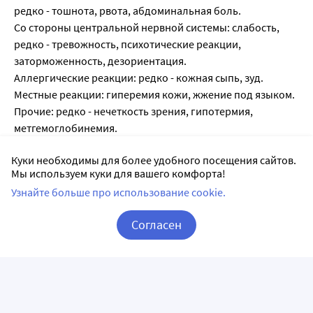
редко - тошнота, рвота, абдоминальная боль.
Со стороны центральной нервной системы: слабость,
редко - тревожность, психотические реакции,
заторможенность, дезориентация.
Аллергические реакции: редко - кожная сыпь, зуд.
Местные реакции: гиперемия кожи, жжение под языком.
Прочие: редко - нечеткость зрения, гипотермия,
метгемоглобинемия.
Куки необходимы для более удобного посещения сайтов.
Список литературы:
Мы используем куки для вашего комфорта!
Узнайте больше про использование cookie.
1.
Государственный реестр лекарственных средств
;
2. Анатомо-терапевтическо-химическая классификация
Согласен
(ATX);
Корзина
Вход / Регистрация
3. Официальная инструкция от производителя.
Аналоги Нитроспрей в Краснодаре