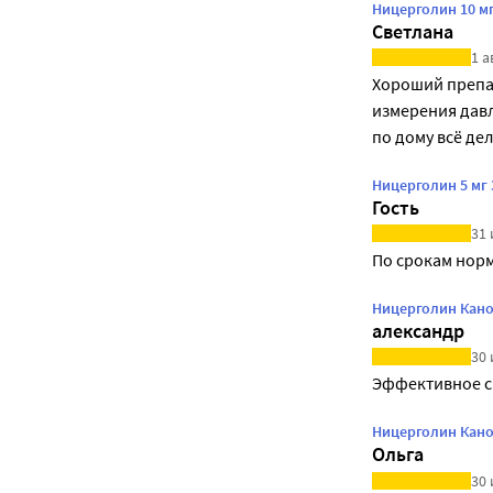
Ницерголин 10 м
Светлана
1 а
Хороший препар
измерения давл
по дому всё дел
Ницерголин 5 мг
Гость
31 
По срокам нор
Ницерголин Кано
александр
30 
Эффективное с
Ницерголин Кано
Ольга
30 