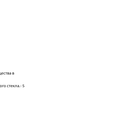
ества в
го стекла.- 5