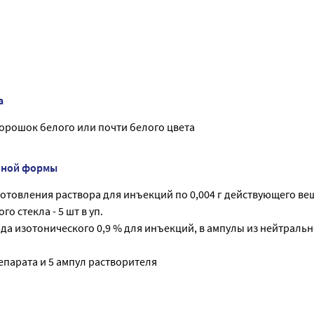
а
порошок белого или почти белого цвета
нной формы
отовления раствора для инъекций по 0,004 г действующего вещ
о стекла - 5 шт в уп.
да изотонического 0,9 % для инъекций, в ампулы из нейтрально
епарата и 5 ампул растворителя