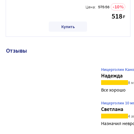
10
Цена:
575.56
518
₽
Купить
Отзывы
Ницерголин Кано
Надежда
8 м
Все хорошо
Ницерголин 10 м
Светлана
4 а
Назначил невр