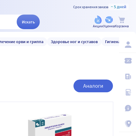
~ 5 дней
Срок хранения заказа
Искать
Акции
Уценка
Корзина
лечение орви и гриппа
Здоровье ног и суставов
Гигиена и уход
Аналоги