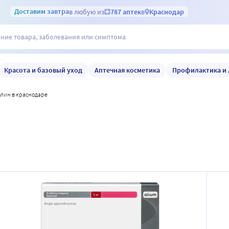
Доставим
завтра
в любую из
787 аптек
в
Краснодар
Красота и базовый уход
Аптечная косметика
Профилактика и 
олин в краснодаре