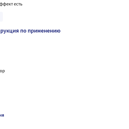
ффект есть
трукция по применению
ор
ия