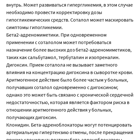
внутрь. Может развиваться гипергликемия, в этом случае
необходимо провести корректировку дозы
гипогликемических средств. Соталол может маскировать
симптомы гипогликемии.
Бета2-адреномиметики. При одновременном
применении с соталолом может потребоваться
назначение более высоких доз бета2-адреномиметиков,
таких как сальбутамол, тербуталин и изопреналин.
Дигоксин. Прием соталола не вызывает заметного
влияния на концентрацию дигоксина в сыворотке крови.
Аритмогенное действие было более частым у больных,
получавших соталол одновременно с дигоксином;
однако это может быть связано с хронической сердечной
недостаточностью, которая является фактором риска в
отношении аритмогенного действия у больных,
получающих дигоксин.
Клонидин. Бета-адреноблокаторы могут потенцировать
артериальную гипертензию отмены, после прекращения
приема клонидина; поэтому бета-адреноблокаторы