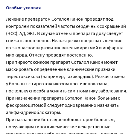
Особые условия
Лечение препаратом Соталол Канон проводят под
контролем показателей частоты сердечных сокращений
(ЧСС), АД, ЭКГ. В случае отмены препарата дозу следует
снижать постепенно. Нельзя резко прерывать лечение
из-за опасности развития тяжелых аритмий и инфаркта
миокарда. Отмену проводят постепенно.
При тиреотоксикозе препарат Соталол Канон может
маскировать определенные клинические признаки
тиреотоксикоза (например, тахикардию). Резкая отмена
у больных с тиреотоксикозом противопоказана,
поскольку способна усилить симптоматику заболевания.
При назначении препарата Соталол Канон больным с
феохромоцитомой следует одновременно назначать
альфа-адреноблокаторы.
При назначении бета-адреноблокаторов больным,
получающим гипогликемические лекарственные
средства, следует соблюдать осторожность, поскольку