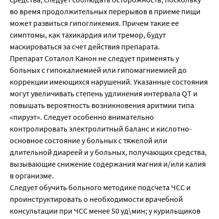
во время продолжительных перерывов в приеме пищи
может развиться гипогликемия. Причем такие ее
симптомы, как тахикардия или тремор, будут
маскироваться за счет действия препарата.
Препарат Соталол Канон не следует применять у
больных с гипокалиемией или гипомагниемией до
коррекции имеющихся нарушений. Указанные состояния
могут увеличивать степень удлинения интервала QT и
повышать вероятность возникновения аритмии типа
«пируэт». Следует особенно внимательно
контролировать электролитный баланс и кислотно-
основное состояние у больных с тяжелой или
длительной диареей и у больных, получающих средства,
вызывающие снижение содержания магния и/или калия
в организме.
Следует обучить больного методике подсчета ЧСС и
проинструктировать о необходимости врачебной
консультации при ЧСС менее 50 уд\мин; у курильщиков