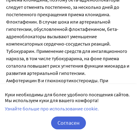
следует отменять постепенно, за несколько дней до
постепенного прекращения приема клонидина.
Флоктафенин. В случае шока или артериальной
гипотензии, обусловленной флоктафенином, бета-
адреноблокаторы вызывают уменьшение
компенсаторных сердечно-сосудистых реакций.
Тубокурарин. Применение средств для ингаляционного
наркоза, в том числе тубокурарина, на фоне приема
соталола повышает риск угнетения функции миокарда и
развития артериальной гипотензии.
Амфотерицин В и глюкокортикостероиды. При
одновременном применении необходимо
Куки необходимы для более удобного посещения сайтов.
контролировать уровень калия.
Мы используем куки для вашего комфорта!
Слабительные средства. Не рекомендуется
Узнайте больше про использование cookie.
одновременное применение со слабительными
средствами.
Согласен
Корзина
Вход / Регистрация
Фармакокинетика