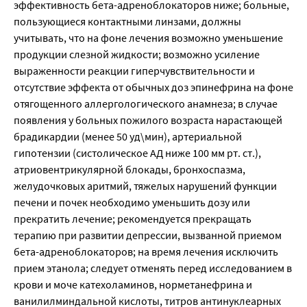
эффективность бета-адреноблокаторов ниже; больные,
пользующиеся контактными линзами, должны
учитывать, что на фоне лечения возможно уменьшение
продукции слезной жидкости; возможно усиление
выраженности реакции гиперчувствительности и
отсутствие эффекта от обычных доз эпинефрина на фоне
отягощенного аллергологического анамнеза; в случае
появления у больных пожилого возраста нарастающей
брадикардии (менее 50 уд\мин), артериальной
гипотензии (систолическое АД ниже 100 мм рт. ст.),
атриовентрикулярной блокады, бронхоспазма,
желудочковых аритмий, тяжелых нарушений функции
печени и почек необходимо уменьшить дозу или
прекратить лечение; рекомендуется прекращать
терапию при развитии депрессии, вызванной приемом
бета-адреноблокаторов; на время лечения исключить
прием этанола; следует отменять перед исследованием в
крови и моче катехоламинов, норметанефрина и
ванилилминдальной кислоты, титров антинуклеарных