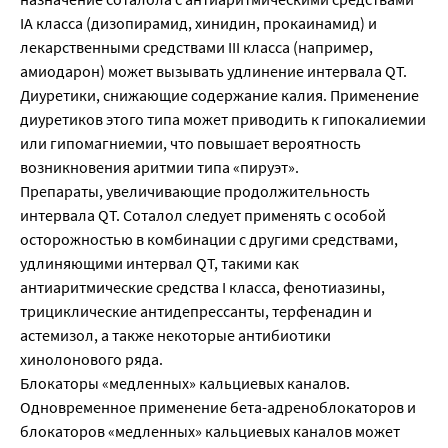
IA класса (дизопирамид, хинидин, прокаинамид) и
лекарственными средствами III класса (например,
амиодарон) может вызывать удлинение интервала QT.
Диуретики, снижающие содержание калия. Применение
диуретиков этого типа может приводить к гипокалиемии
или гипомагниемии, что повышает вероятность
возникновения аритмии типа «пируэт».
Препараты, увеличивающие продолжительность
интервала QT. Соталол следует применять с особой
осторожностью в комбинации с другими средствами,
удлиняющими интервал QT, такими как
антиаритмические средства I класса, фенотиазины,
трициклические антидепрессанты, терфенадин и
астемизол, а также некоторые антибиотики
хинолонового ряда.
Блокаторы «медленных» кальциевых каналов.
Одновременное применение бета-адреноблокаторов и
блокаторов «медленных» кальциевых каналов может