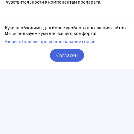
чувствительности к компонентам препарата.
Список литературы:
Куки необходимы для более удобного посещения сайтов.
1.
Государственный реестр лекарственных средств
;
Мы используем куки для вашего комфорта!
2. Анатомо-терапевтическо-химическая классификация
Узнайте больше про использование cookie.
(ATX);
Согласен
3. Официальная инструкция от производителя.
Корзина
Вход / Регистрация
Лицензии