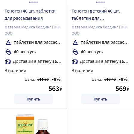
Тенотен 40 шт. таблетки
Тенотен детский 40 шт.
для рассасывания
таблетки для
рассасывания
Материа Медика Холдинг НПФ
Материа Медика Холдинг НПФ
ООО
ООО
таблетки для рассасывания
таблетки для рассасывания
40 шт в уп.
40 шт в уп.
Доставим в аптеку
завтра
Доставим в аптеку
завтра
В наличии
В наличии
8
8
Цена:
611.96
Цена:
618.48
563
569
₽
₽
Купить
Купить