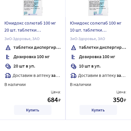
Юнидокс солютаб 100 мг
Юнидокс солютаб 100 мг
20 шт. таблетки
10 шт. таблетки
диспергируемые
диспергируемые
ЗиО-Здоровье, ЗАО
ЗиО-Здоровье, ЗАО
таблетки диспергируемые
таблетки диспергируемые
Дозировка 100 мг
Дозировка 100 мг
20 шт в уп.
10 шт в уп.
Доставим в аптеку
завтра
Доставим в аптеку
завтра
В наличии
В наличии
Цена:
Цена:
684
350
₽
₽
Купить
Купить