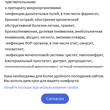
чувствительными
к препарату микроорганизмами:
синфекции дыхательных путей, в том числе фарингит,
бронхит острый, обострение хронической
обструктивной болезни легких, трахеит,
бронхопневмония, долевая пневмония, внебольничная
пневмония, абсцесс легкого, эмпиема плевры;
-инфекции ЛОР-органов, в том числе отит, синусит,
тонзиллит;
-инфекции мочеполовой системы: цистит, пиелонефрит,
бактериальный простатит, уретрит, уретроцистит,
урогенитальный микоплазмоз, острый орхиэпидидимит;
эндометрит, эндоцервицит и сальпингоофиорит в
Куки необходимы для более удобного посещения сайтов.
составе комбинированной терапии; в том числе
Мы используем куки для вашего комфорта!
инфекции, передающиеся половым путем:
Узнайте больше про использование cookie.
урогенитальный хламидиоз, сифилис у пациентов с
непереносимостью пенициллинов, неосложненная
Согласен
гонорея (как альтернативная терапия), паховая
Корзина
Вход / Регистрация
гранулема, венерическая лимфогранулема;