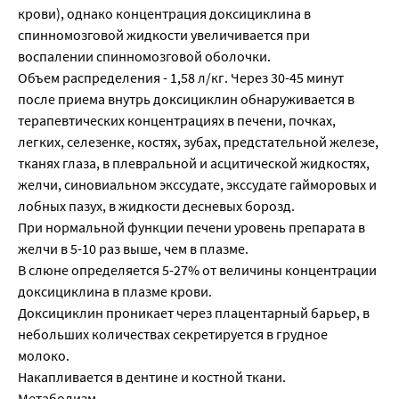
крови), однако концентрация доксициклина в
спинномозговой жидкости увеличивается при
воспалении спинномозговой оболочки.
Объем распределения - 1,58 л/кг. Через 30-45 минут
после приема внутрь доксициклин обнаруживается в
терапевтических концентрациях в печени, почках,
легких, селезенке, костях, зубах, предстательной железе,
тканях глаза, в плевральной и асцитической жидкостях,
желчи, синовиальном экссудате, экссудате гайморовых и
лобных пазух, в жидкости десневых борозд.
При нормальной функции печени уровень препарата в
желчи в 5-10 раз выше, чем в плазме.
В слюне определяется 5-27% от величины концентрации
доксициклина в плазме крови.
Доксициклин проникает через плацентарный барьер, в
небольших количествах секретируется в грудное
молоко.
Накапливается в дентине и костной ткани.
Метаболизм