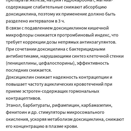
содержащие слабительные снижают абсорбцию
доксициклина, поэтому их применение должно быть
разделено интервалом в 3 ч.
В связи с подавлением доксициклином кишечной
микрофлоры снижается протромбиновый индекс, что
требует коррекции дозы непрямых антикоагулянтов.
При сочетании доксицилина с бактерицидными
антибиотиками, нарушающими синтез клеточной стенки
(пенициллины, цефалоспорины), эффективность
последних снижается.
Доксициклин снижает надежность контрацепции и
повышает частоту ациклических кровотечений при
приеме эстроген-содержащих гормональных
контрацептивов.
Этанол, барбитураты, рифампицин, карбамазепин,
фенитоин и др. стимуляторы микросомального
окисления, ускоряя метаболизм доксициклина, снижают
его концентрацию в плазме крови.