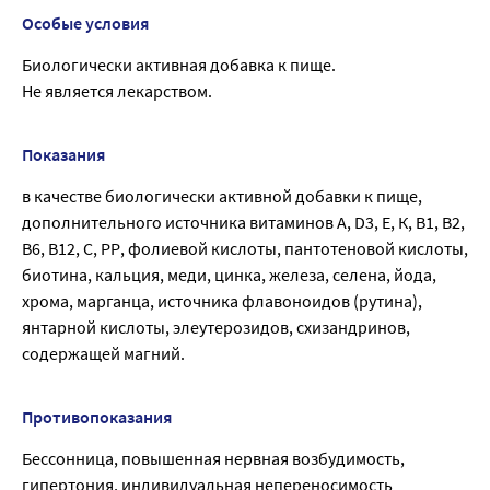
Особые условия
Биологически активная добавка к пище.
Не является лекарством.
Показания
в качестве биологически активной добавки к пище,
дополнительного источника витаминов А, D3, Е, К, В1, В2,
В6, В12, С, РР, фолиевой кислоты, пантотеновой кислоты,
биотина, кальция, меди, цинка, железа, селена, йода,
хрома, марганца, источника флавоноидов (рутина),
янтарной кислоты, элеутерозидов, схизандринов,
содержащей магний.
Противопоказания
Бессонница, повышенная нервная возбудимость,
гипертония, индивидуальная непереносимость