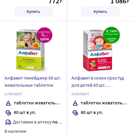
772
1 086
₽
₽
Купить
Купить
Алфавит тинейджер 60 шт.
Алфавит в сезон простуд
жевательные таблетки
для детей 60 шт.
жевательные таблетки
АЛФАВИТ
АЛФАВИТ
таблетки жевательные
таблетки жевательные
60 шт в уп.
60 шт в уп.
Доставим в аптеку
послезавтра
В наличии