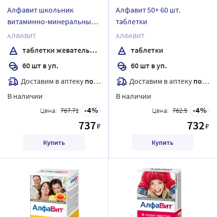
Алфавит школьник
Алфавит 50+ 60 шт.
витаминно-минеральный
таблетки
комплекс 60 шт. таблетки
АЛФАВИТ
АЛФАВИТ
жевательные
таблетки жевательные
таблетки
60 шт в уп.
60 шт в уп.
Доставим в аптеку
послезавтра
Доставим в аптеку
послезавтра
В наличии
В наличии
4
4
Цена:
767.71
Цена:
762.5
737
732
₽
₽
Купить
Купить