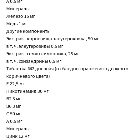
A 0,5 мг
Минералы
Железо 15 мг
Медь 1 мг
Другие компоненты
Экстракт корневища элеутерококка, 50 мг
в т. ч. элеутерозиды 0,5 мг
Экстракт семян лимонника, 25 мг
в т. ч. схизандрины 0,5 мг
Таблетка №2 дневная (от бледно-оранжевого до желто-
коричневого цвета)
Е 22,5 мг
Никотинамид 30 мг
В2 3 мг
В6 3 мг
С 50 мг
А 0,5 мг
Минералы
Цинк 12 мг