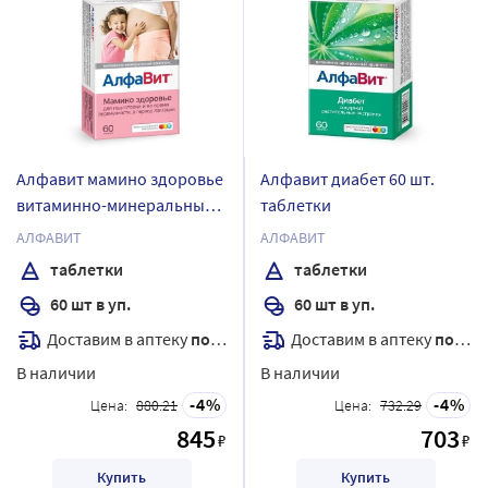
Алфавит мамино здоровье
Алфавит диабет 60 шт.
витаминно-минеральный
таблетки
комплекс 60 шт. таблетки
АЛФАВИТ
АЛФАВИТ
таблетки
таблетки
60 шт в уп.
60 шт в уп.
Доставим в аптеку
послезавтра
Доставим в аптеку
послезавтра
В наличии
В наличии
4
4
Цена:
880.21
Цена:
732.29
845
703
₽
₽
Купить
Купить