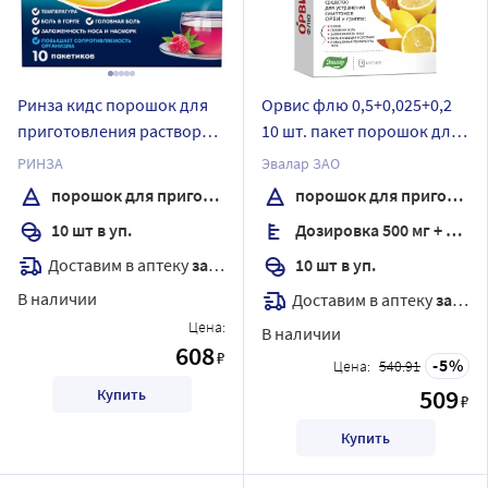
Ринза кидс порошок для
Орвис флю 0,5+0,025+0,2
приготовления раствора
10 шт. пакет порошок для
пакет-саше 3 гр 10 шт. вкус
приготовления раствора
РИНЗА
Эвалар ЗАО
малина
для приема внутрь 4,95 гр
порошок для приготовления раствора
порошок для приготовления раствора
вкус лимон
10 шт в уп.
Дозировка 500 мг + 25 мг + 200 мг
Доставим в аптеку
завтра
10 шт в уп.
В наличии
Доставим в аптеку
завтра
Цена:
В наличии
608
₽
5
Цена:
540.91
509
Купить
₽
Купить