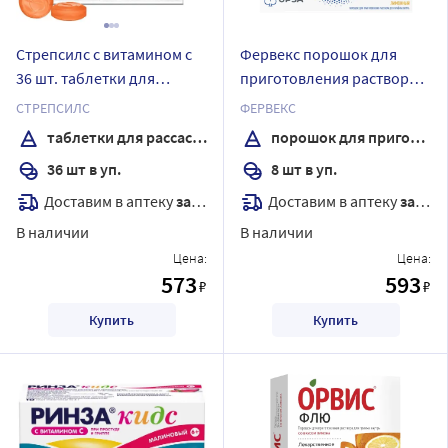
Стрепсилс с витамином с
Фервекс порошок для
36 шт. таблетки для
приготовления раствора
рассасывания вкус
пакет 8 шт. вкус лимон
СТРЕПСИЛС
ФЕРВЕКС
апельсин
таблетки для рассасывания
порошок для приготовления раствора
36 шт в уп.
8 шт в уп.
Доставим в аптеку
завтра
Доставим в аптеку
завтра
В наличии
В наличии
Цена:
Цена:
573
593
₽
₽
Купить
Купить