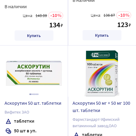
В наличии
10
10
Цена:
136.67
Цена:
148.89
123
134
₽
₽
Купить
Купить
Аскорутин 50 шт. таблетки
Аскорутин 50 мг + 50 мг 100
шт. таблетки
Вифитех ЗАО
Фармстандарт-Уфимский
таблетки
витаминный завод,ОАО
50 шт в уп.
таблетки