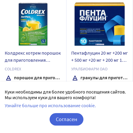
Колдрекс хотрем порошок
Пентафлуцин 20 мг +200 мг
для приготовления
+ 500 мг +20 мг + 200 мг 10
раствора пакет 5 шт. вкус
шт. пакет гранулы для
COLDREX
УРАЛБИОФАРМ ОАО
лимон
приготовления раствора
порошок для приготовления раствора
гранулы для приготовления раствора
для приема внутрь 5 гр
5 шт в уп.
Дозировка 20 мг +200 мг + 500 мг +20 мг + 200 мг
Куки необходимы для более удобного посещения сайтов.
Доставим в аптеку
завтра
10 шт в уп.
Мы используем куки для вашего комфорта!
Узнайте больше про использование cookie.
В наличии
Доставим в аптеку
завтра
4
Цена:
396.64
В наличии
Согласен
378
25
₽
Цена:
312
Корзина
Вход / Регистрация