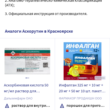
2. Анатомо-терапевтическо-химическая классификация
(ATX);
3. Официальная инструкция от производителя.
Аналоги Аскорутин в Красноярске
Реклама
Аскорбиновая кислота 50
Инфалган 325 мг + 10 мг +
мг/мл раствор для
20 мг + 50 мг 10 шт. пакет
внутривенного и
порошок для
Дальхимфарм ОАО
ФАРМАКОР ПРОДАКШН ООО
внутримышечного
приготовления раствора
раствор для внутривенного и внутримышечного введения
порошок для приготовления раствора
введения 2 мл ампулы 10
для приема внутрь 5 гр