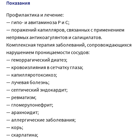
Показания
Профилактика и лечение:
— гипо- и авитаминоза Р и С;
— поражений капилляров, связанных с применением
непрямых антикоагулянтов и салицилатов.
Комплексная терапия заболеваний, сопровождающихся
нарушением проницаемости сосудов:
— геморрагический диатез;
— кровоизлияния в сетчатку глаза;
— капилляротоксикоз;
— лучевая болезнь;
— септический эндокардит;
— ревматизм;
— гломерулонефрит;
— арахноидит;
— аллергические заболевания;
— корь;
— скарлатина;