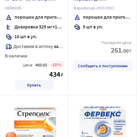
пакет-саше порошок для
приготовления раствора
HERBION
ФармВилар НПО ООО
приготовления раствора
для приема внутрь вкус
порошок для приготовления раствора
порошок для приготовления раствора
для приема внутрь
лимон 17 гр
Дозировка 325 мг+10 мг+20 мг+50 мг
5 шт в уп.
10 шт в уп.
Последняя цена:
Доставим в аптеку
завтра
261
.00
₽
В наличии
10
Цена:
482.22
Сообщить о поступлении
434
₽
Купить