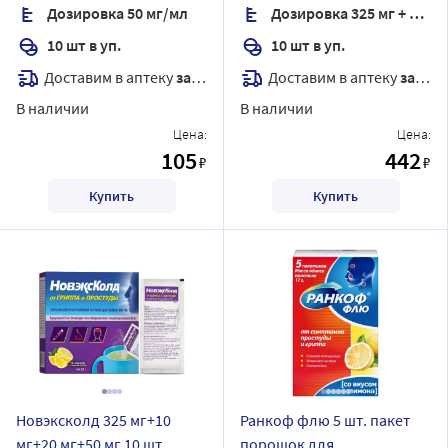
Дозировка 50 мг/мл
Дозировка 325 мг + 10 мг + 20 мг + 50 мг
шт.
аромат мед и лимон
10 шт в уп.
10 шт в уп.
Доставим в аптеку
завтра
Доставим в аптеку
завтра
В наличии
В наличии
Цена:
Цена:
105
442
₽
₽
Купить
Купить
Новэксколд 325 мг+10
Ранкоф флю 5 шт. пакет
мг+20 мг+50 мг 10 шт.
порошок для