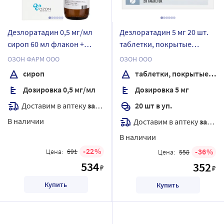
Дезлоратадин 0,5 мг/мл
Дезлоратадин 5 мг 20 шт.
сироп 60 мл флакон +
таблетки, покрытые
мерная ложка
пленочной оболочкой
ОЗОН ФАРМ ООО
ОЗОН ООО
сироп
таблетки, покрытые пленочной оболочкой
Дозировка 0,5 мг/мл
Дозировка 5 мг
Доставим в аптеку
завтра
20 шт в уп.
В наличии
Доставим в аптеку
завтра
В наличии
22
36
Цена:
691
Цена:
558
534
352
₽
₽
Купить
Купить