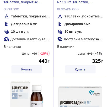
таблетки, покрытые
мг 10 шт. таблетки,
пленочной оболочкой
покрытые пленочной
ОЗОН ООО
ВЕЛФАРМ ООО
оболочкой блистер
таблетки, покрытые пленочной оболочкой
таблетки, покрытые пленочной оболочкой
Дозировка 5 мг
Дозировка 5 мг
10 шт в уп.
10 шт в уп.
Доставим в аптеку
завтра
Доставим в аптеку
завтра
В наличии
В наличии
10
4
Цена:
499
Цена:
342
449
325
₽
₽
Купить
Купить