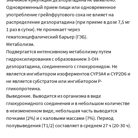
Одновременный прием пищи или одновременное
употребление грейпфрутового сока не влияет на
распределение дезлоратадина (при приеме в дозе 7,5 мг
1 раз в сутки). Не проникает через
гематоэнцефалический барьер (ГЭБ).
Метаболизм.
Подвергается интенсивному метаболизму путем
гидроксилирования с образованием 3-ОН-
дезлоратадина, соединенного с глюкуронидом. Не
является ингибитором изоферментов CYP3A4 и CYP2D6 и
не является субстратом или ингибитором Р-
гликопротеина.
Выведение. Выводится из организма в виде
глюкуронидного соединения и в небольшом количестве
в неизмененном виде, небольшая часть выводится
почками (2%) и с каловыми массами (7%). Период
полувыведения (T1/2) составляет в среднем 27 ч (20-30 ч).