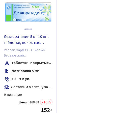
Дезлоратадин 5 мг 10 шт.
таблетки, покрытые
пленочной оболочкой
Реплек Фарм ООО Скопье/
Березовский
фармацевтический завод, ЗАО
таблетки, покрытые пленочной оболочкой
Дозировка 5 мг
10 шт в уп.
Доставим в аптеку
завтра
В наличии
10
Цена:
168.89
152
₽