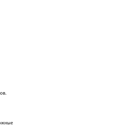
ов.
кожные