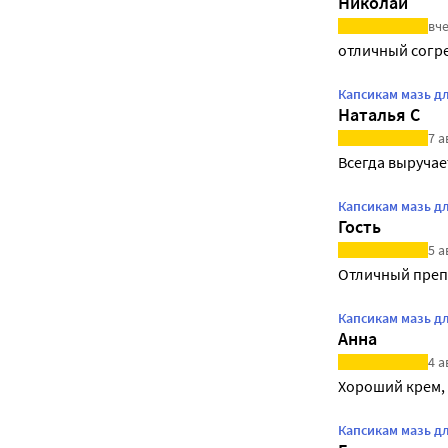
Николай
вче
отличный согр
Капсикам мазь д
Наталья С
7 а
Всегда выручае
Капсикам мазь д
Гость
5 а
Отличный препа
Капсикам мазь д
Анна
4 а
Хороший крем, 
Капсикам мазь д