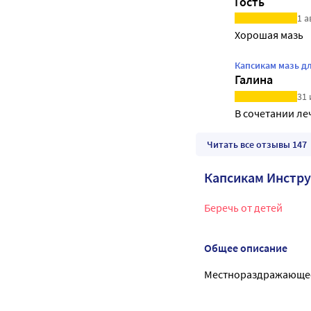
Гость
1 а
Хорошая мазь
Капсикам мазь д
Галина
31 
В сочетании л
Читать все отзывы 147
Капсикам Инстр
Беречь от детей
Общее описание
Местнораздражающее