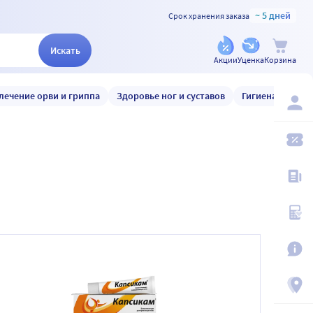
~ 5 дней
Срок хранения заказа
Искать
Акции
Уценка
Корзина
лечение орви и гриппа
Здоровье ног и суставов
Гигиена и уход