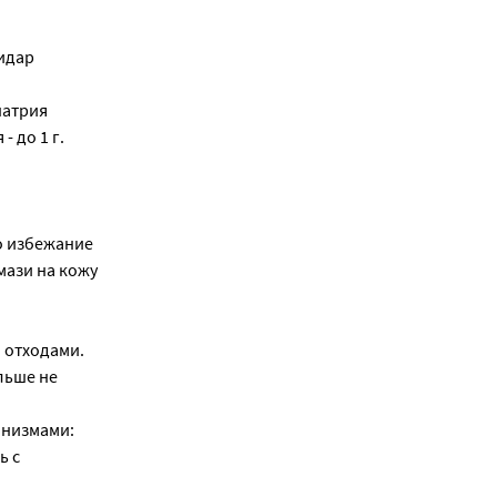
пидар
натрия
- до 1 г.
Во избежание
мази на кожу
 отходами.
льше не
анизмами:
ь с