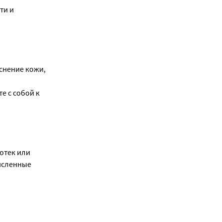
ти и
снение кожи,
е с собой к
отек или
численные