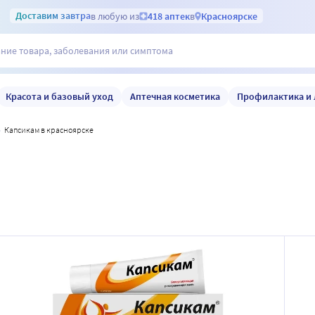
Доставим
завтра
в любую из
418 аптек
в
Красноярске
Красота и базовый уход
Аптечная косметика
Профилактика и 
капсикам в красноярске