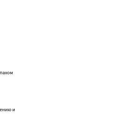
апахом
нению и