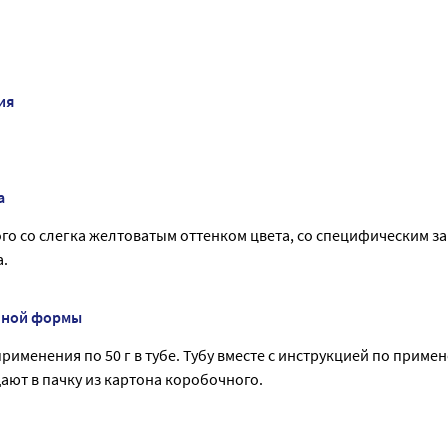
ия
а
го со слегка желтоватым оттенком цвета, со специфическим з
.
нной формы
рименения по 50 г в тубе. Тубу вместе с инструкцией по приме
ют в пачку из картона коробочного.