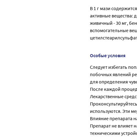
В 1 г мази содержится
активные вещества: д
живичный - 30 мг, бен
вспомогательные веще
цетилстеарилсульфат -
Особые условия
Следует избегать поп
побочных явлений ре
для определения чувс
После каждой процед
Лекарственные средс
Проконсультируйтесь 
используются. Эти м
Влияние препарата н
Препарат не влияет н
техническими устрой