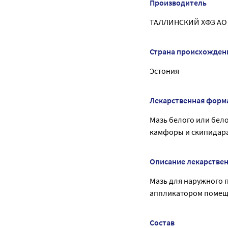
Производитель
ТАЛЛИНСКИЙ ХФЗ АО
Страна происхожден
Эстония
Лекарственная форм
Мазь белого или бело
камфоры и скипидара
Описание лекарстве
Мазь для наружного п
аппликатором помеща
Состав