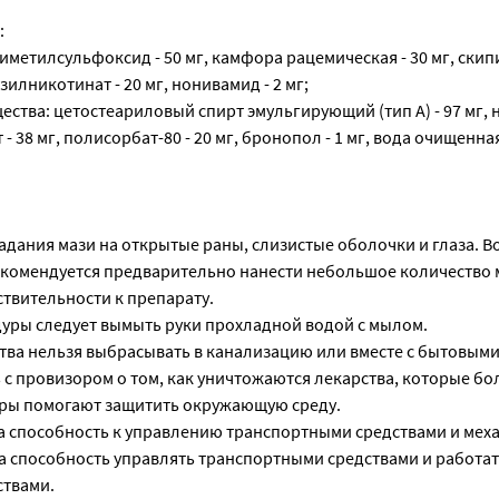
:
иметилсульфоксид - 50 мг, камфора рацемическая - 30 мг, ски
зилникотинат - 20 мг, нонивамид - 2 мг;
ства: цетостеариловый спирт эмульгирующий (тип А) - 97 мг, 
 38 мг, полисорбат-80 - 20 мг, бронопол - 1 мг, вода очищенная 
адания мази на открытые раны, слизистые оболочки и глаза. 
комендуется предварительно нанести небольшое количество 
твительности к препарату.
уры следует вымыть руки прохладной водой с мылом.
тва нельзя выбрасывать в канализацию или вместе с бытовыми
с провизором о том, как уничтожаются лекарства, которые бо
еры помогают защитить окружающую среду.
а способность к управлению транспортными средствами и мех
а способность управлять транспортными средствами и работат
ствами.