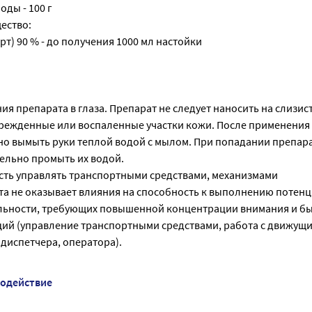
оды - 100 г
ество:
рт) 90 % - до получения 1000 мл настойки
ия препарата в глаза. Препарат не следует наносить на слизи
режденные или воспаленные участки кожи. После применения
о вымыть руки теплой водой с мылом. При попадании препара
ельно промыть их водой.
сть управлять транспортными средствами, механизмами
а не оказывает влияния на способность к выполнению потен
льности, требующих повышенной концентрации внимания и б
ий (управление транспортными средствами, работа с движущ
диспетчера, оператора).
модействие