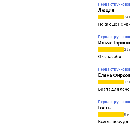
Перца стручково
Люция
24 
Пока еще не ув
Перца стручково
Ильяс Гарип
21 
Ок спасибо
Перца стручково
Елена Фирсо
13 
Брала для лече
Перца стручковог
Гость
9 и
Всегда беру дл