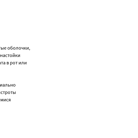
стые оболочки,
 настойки
та в рот или
циально
ыстроты
имися