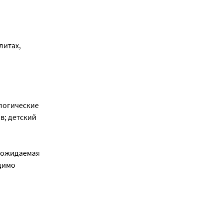
литах,
логические
в; детский
и ожидаемая
димо