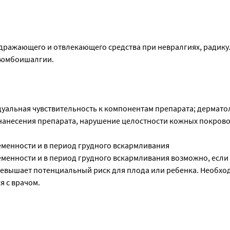
здражающего и отвлекающего средства при невралгиях, радику
люмбоишалгии.
альная чувствительность к компонентам препарата; дермато
 нанесения препарата, нарушение целостности кожных покрово
менности и в период грудного вскармливания
менности и в период грудного вскармливания возможно, есл
ревышает потенциальный риск для плода или ребенка. Необхо
я с врачом.