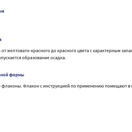
ия
а
от желтовато-красного до красного цвета с характерным запах
опускается образование осадка.
нной формы
во флаконы. Флакон с инструкцией по применению помещают в 
: