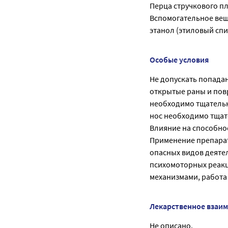
Перца стручкового пл
Вспомогательное вещ
этанол (этиловый спи
Особые условия
Не допускать попадан
открытые раны и пов
необходимо тщательн
нос необходимо тщат
Влияние на способно
Применение препарат
опасных видов деяте
психомоторных реакц
механизмами, работа 
Лекарственное взаи
Не описано.