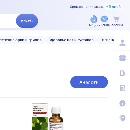
~ 5 дней
Срок хранения заказа
Искать
Акции
Уценка
Корзина
лечение орви и гриппа
Здоровье ног и суставов
Гигиена и уход
Аналоги