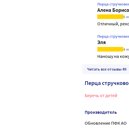
Перца стручково
Алена Борис
6 и
Отличный, рек
Перца стручковог
Эля
4 и
Наношу на кожу
Читать все отзывы 49
Перца стручково
Беречь от детей
Производитель
Обновление ПФК АО