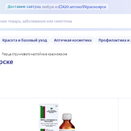
Доставим
завтра
в любую из
420 аптек
в
Красноярск
Красота и базовый уход
Аптечная косметика
Профилактика и 
перца стручкового настойка в красноярске
рске