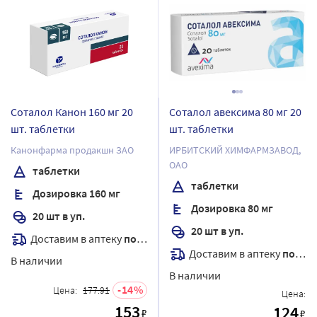
Соталол Канон 160 мг 20
Соталол авексима 80 мг 20
шт. таблетки
шт. таблетки
Канонфарма продакшн ЗАО
ИРБИТСКИЙ ХИМФАРМЗАВОД,
ОАО
таблетки
таблетки
Дозировка 160 мг
Дозировка 80 мг
20 шт в уп.
20 шт в уп.
Доставим в аптеку
послезавтра
Доставим в аптеку
послезавтра
В наличии
В наличии
14
Цена:
177.91
Цена:
153
124
₽
₽