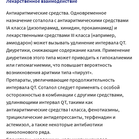
Лекарственное взаимодействие
Антиаритмические средства. Одновременное
назначение соталола с антиаритмическими средствами
IA класса (дизопирамид, хинидин, прокаинамид) и
лекарственными средствами III класса (например,
амиодарон) может вызывать удлинение интервала QT.
Диуретики, снижающие содержание калия. Применение
диуретиков этого типа может приводить к гипокалиемии
или гипомагниемии, что повышает вероятность
возникновения аритмии типа «пируэт».
Препараты, увеличивающие продолжительность
интервала QT. Соталол следует применять с особой
осторожностью в комбинации с другими средствами,
удлиняющими интервал QT, такими как
антиаритмические средства I класса, фенотиазины,
трициклические антидепрессанты, терфенадин и
астемизол, а также некоторые антибиотики
хинолонового ряда.