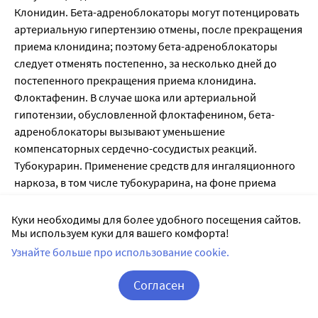
Клонидин. Бета-адреноблокаторы могут потенцировать
артериальную гипертензию отмены, после прекращения
приема клонидина; поэтому бета-адреноблокаторы
следует отменять постепенно, за несколько дней до
постепенного прекращения приема клонидина.
Флоктафенин. В случае шока или артериальной
гипотензии, обусловленной флоктафенином, бета-
адреноблокаторы вызывают уменьшение
компенсаторных сердечно-сосудистых реакций.
Тубокурарин. Применение средств для ингаляционного
наркоза, в том числе тубокурарина, на фоне приема
соталола повышает риск угнетения функции миокарда и
развития артериальной гипотензии.
Куки необходимы для более удобного посещения сайтов.
Мы используем куки для вашего комфорта!
Амфотерицин В и глюкокортикостероиды. При
одновременном применении необходимо
Узнайте больше про использование cookie.
контролировать уровень калия.
Согласен
Слабительные средства. Не рекомендуется
одновременное применение со слабительными
Корзина
Вход / Регистрация