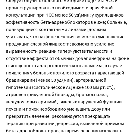
Следует обучить больного методике подсчета ЧСС и
проинструктировать о необходимости врачебной
консультации при ЧСС менее 50 уд\мин; у курильщиков
эффективность бета-адреноблокаторов ниже; больные,
пользующиеся контактными линзами, должны
учитывать, что на фоне лечения возможно уменьшение
продукции слезной жидкости; возможно усиление
выраженности реакции гиперчувствительности и
отсутствие эффекта от обычных доз эпинефрина на фоне
отягощенного аллергологического анамнеза; в случае
появления у больных пожилого возраста нарастающей
брадикардии (менее 50 уд\мин), артериальной
гипотензии (систолическое АД ниже 100 мм рт. ст.),
атриовентрикулярной блокады, бронхоспазма,
желудочковых аритмий, тяжелых нарушений функции
печени и почек необходимо уменьшить дозу или
прекратить лечение; рекомендуется прекращать
терапию при развитии депрессии, вызванной приемом
бета-адреноблокаторов; на время лечения исключить