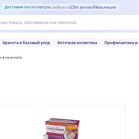
Доставим
послезавтра
в любую из
95 аптек
в
Махачкале
Красота и базовый уход
Аптечная косметика
Профилактика и 
к в махачкале