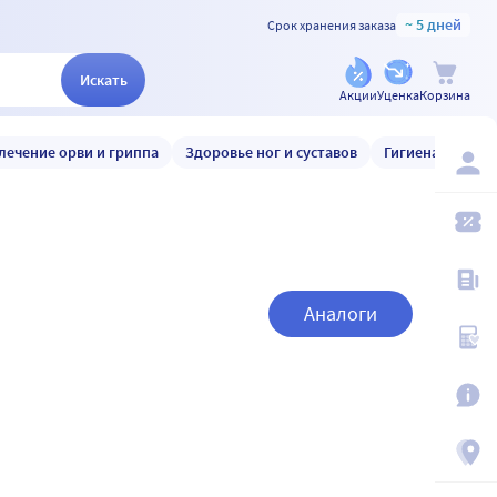
~ 5 дней
Срок хранения заказа
Искать
Акции
Уценка
Корзина
лечение орви и гриппа
Здоровье ног и суставов
Гигиена и уход
Аналоги