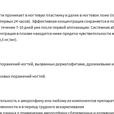
ти проникает в ногтевую пластинку и далее в ногтевое ложе (
 первых 24 часов). Эффективная концентрация сохраняется в 
 течение 7-10 дней уже после первой аппликации. Системная 
ентрация в плазме находится ниже предела чувствительности 
,5 нг/мл).
 поражений ногтей, вызванных дерматофитами, дрожжевыми 
ковых поражений ногтей.
ельность к аморолфину или любому из компонентов препарат
менности и в период грудного вскармливания
и данных о применении аморолфина у беременных и кормящи