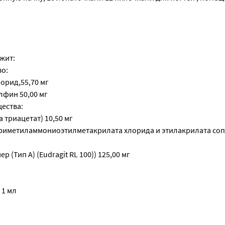
жит:
о:
рид,55,70 мг
лфин 50,00 мг
ества:
 триацетат) 10,50 мг
риметиламмониоэтилметакрилата хлорида и этилакрилата со
 (Тип А) (Eudragit RL 100)) 125,00 мг
 1 мл