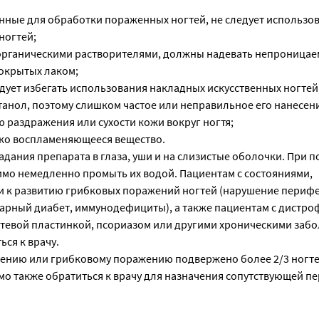
нные для обработки пораженных ногтей, не следует использов
ногтей;
органическими растворителями, должны надевать непроницае
покрытых лаком;
дует избегать использования накладных искусственных ногтей
танол, поэтому слишком частое или неправильное его нанесен
 раздражения или сухости кожи вокруг ногтя;
ко воспламеняющееся вещество.
адания препарата в глаза, уши и на слизистые оболочки. При 
димо немедленно промыть их водой. Пациентам с состояниями,
 к развитию грибковых поражений ногтей (нарушение периф
арный диабет, иммунодефициты), а также пациентам с дистро
тевой пластинкой, псориазом или другими хроническими заб
ься к врачу.
ушению или грибковому поражению подвержено более 2/3 ногт
мо также обратиться к врачу для назначения сопутствующей п