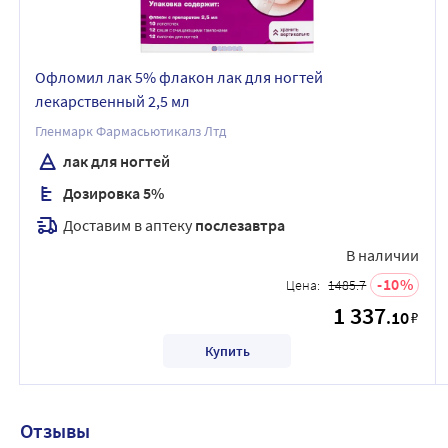
Офломил лак 5% флакон лак для ногтей
лекарственный 2,5 мл
Гленмарк Фармасьютикалз Лтд
лак для ногтей
Дозировка 5%
Доставим в аптеку
послезавтра
В наличии
10
Цена:
1485.7
1 337
.10
₽
Купить
Отзывы