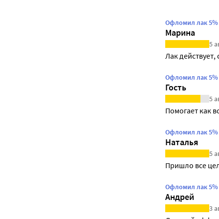
Офломил лак 5% 
Марина
5 а
Лак действует, 
Офломил лак 5% 
Гость
5 а
Помогает как в
Офломил лак 5% 
Наталья
5 а
Пришло все цел
Офломил лак 5% 
Андрей
3 а