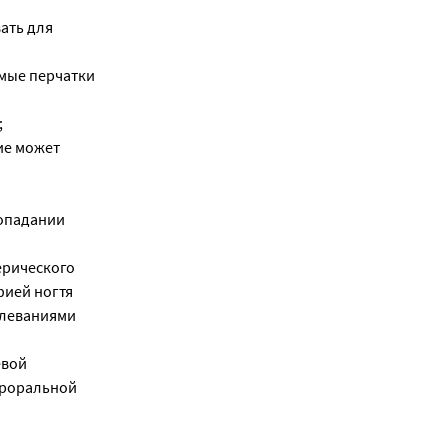
ать для
мые перчатки
;
ие может
попадании
ерического
фией ногтя
олеваниями
евой
ероральной