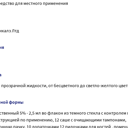
едство для местного применения
икалз Лтд
ия
а
е прозрачной жидкости, от бесцветного до светло-желтого цвет
нной формы
ственный 5% - 2,5 мл во флакон из темного стекла с контролем
нструкцией по применению, 12 саше с очищающими тампонами,
нную пачку, 10 лопаточками 12 пилочками для ногтей , помещ