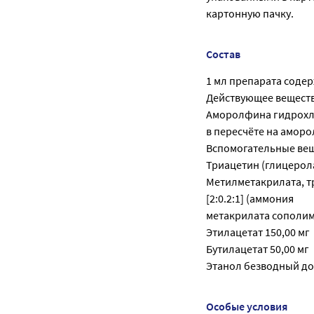
картонную пачку.
Состав
1 мл препарата содер
Действующее веществ
Аморолфина гидрохло
в пересчёте на аморо
Вспомогательные вещ
Триацетин (глицерола
Метилметакрилата, т
[2:0.2:1] (аммония
метакрилата сополимер
Этилацетат 150,00 мг
Бутилацетат 50,00 мг
Этанол безводный до
Особые условия