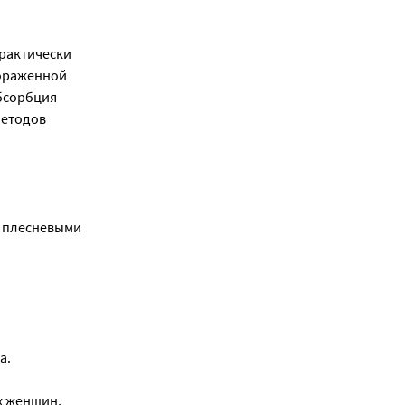
практически
пораженной
абсорбция
методов
и плесневыми
а.
х женщин,