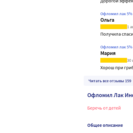
Дорогой эффек
Офломил лак 5% 
Ольга
1 а
Получила спас
Офломил лак 5% 
Мария
30 
Хорош при гри
Читать все отзывы 159
Офломил Лак Ин
Беречь от детей
Общее описание