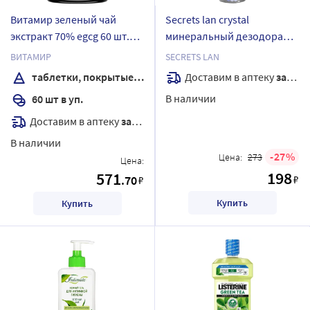
Витамир зеленый чай
Secrets lan crystal
экстракт 70% egcg 60 шт.
минеральный дезодорант-
таблетки, покрытые
спрей для тела зеленый
ВИТАМИР
SECRETS LAN
оболочкой массой 573 мг
чай 100 мл
Доставим в аптеку
завтра
таблетки, покрытые оболочкой
В наличии
60 шт в уп.
Доставим в аптеку
завтра
В наличии
27
Цена:
273
Цена:
198
571
.70
₽
₽
Купить
Купить