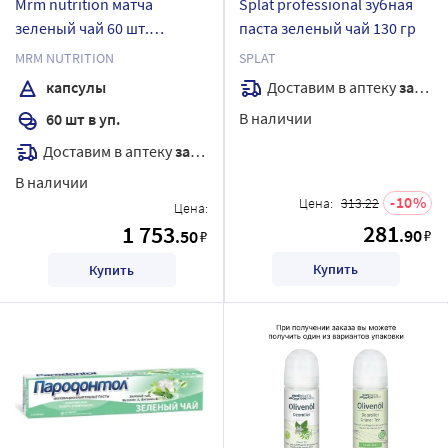
Mrm nutrition матча
Splat professional зубная
зеленый чай 60 шт.
паста зеленый чай 130 гр
капсулы массой 630 мг
MRM NUTRITION
SPLAT
Доставим в аптеку
завтра
капсулы
В наличии
60 шт в уп.
Доставим в аптеку
завтра
В наличии
10
Цена:
313.22
Цена:
281
1 753
.90
.50
₽
₽
Купить
Купить