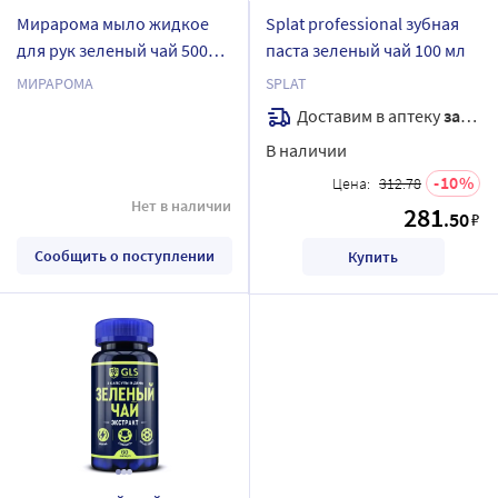
Мирарома мыло жидкое
Splat professional зубная
для рук зеленый чай 500
паста зеленый чай 100 мл
мл
МИРАРОМА
SPLAT
Доставим в аптеку
завтра
В наличии
10
Цена:
312.78
Нет в наличии
281
.50
₽
Сообщить о поступлении
Купить