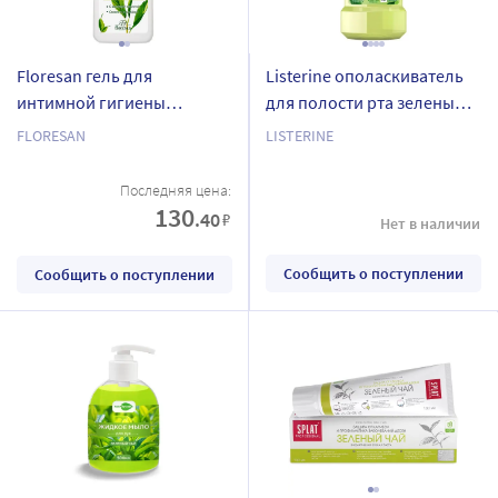
Floresan гель для
Listerine ополаскиватель
интимной гигиены
для полости рта зеленый
нежный зеленый чай 250
чай 250 мл
FLORESAN
LISTERINE
мл
Последняя цена:
130
.40
₽
Нет в наличии
Сообщить о поступлении
Сообщить о поступлении