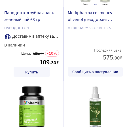
Пародонтол зубная паста
Medipharma cosmetics
зеленый чай 63 гр
olivenol дезодорант
роликовый зеленый чай 50
ПАРОДОНТОЛ
MEDIPHARMA COSMETICS
мл
Доставим в аптеку
завтра
В наличии
Последняя цена:
10
Цена:
121.44
575
.90
₽
109
.30
₽
Сообщить о поступлении
Купить