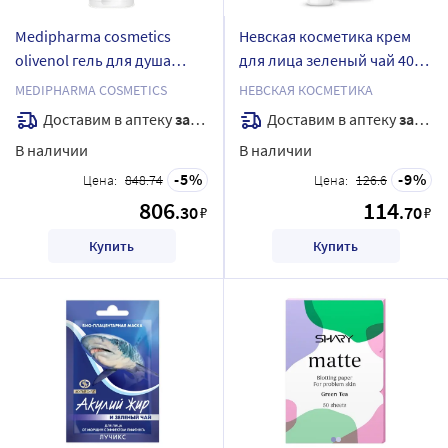
Medipharma cosmetics
Невская косметика крем
olivenol гель для душа
для лица зеленый чай 40
зеленый чай 150 мл
мл
MEDIPHARMA COSMETICS
НЕВСКАЯ КОСМЕТИКА
Доставим в аптеку
завтра
Доставим в аптеку
завтра
В наличии
В наличии
5
9
Цена:
848.74
Цена:
126.6
806
114
.30
.70
₽
₽
Купить
Купить