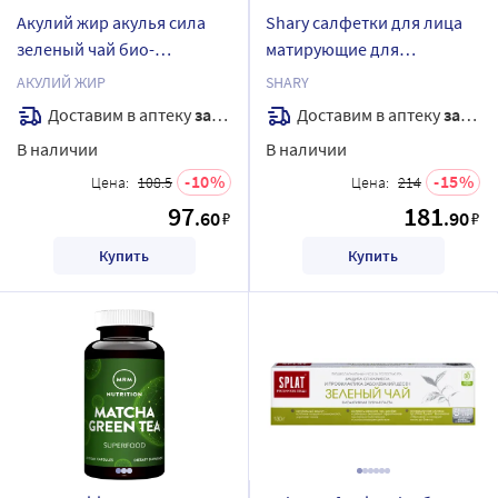
Акулий жир акулья сила
Shary салфетки для лица
зеленый чай био-
матирующие для
плацентарная маска для
проблемной кожи
АКУЛИЙ ЖИР
SHARY
лица от морщин саше 10
зеленый чай 50 шт.
Доставим в аптеку
завтра
Доставим в аптеку
завтра
мл
В наличии
В наличии
10
15
Цена:
108.5
Цена:
214
97
181
.60
.90
₽
₽
Купить
Купить