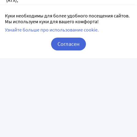
(ATX);
3. Официальная инструкция от производителя.
Куки необходимы для более удобного посещения сайтов.
Мы используем куки для вашего комфорта!
Узнайте больше про использование cookie.
Аналоги Фильтрум-СТИ в Омске
Согласен
Корзина
Вход / Регистрация
Лактофильтрум 30 шт.
Лактофильтрум 60 шт.
таблетки
таблетки
АВВА РУС АО
АВВА РУС АО
таблетки
таблетки
30 шт в уп.
60 шт в уп.