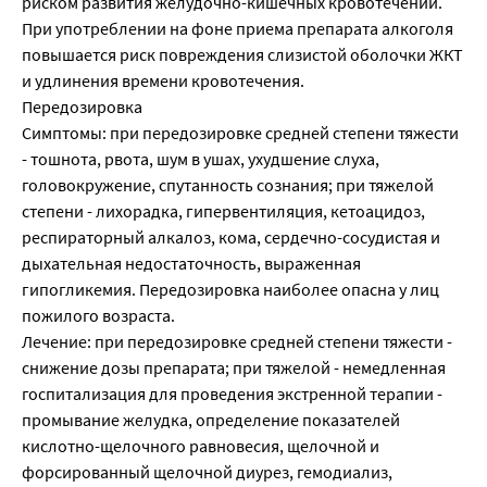
риском развития желудочно-кишечных кровотечений.
При употреблении на фоне приема препарата алкоголя
повышается риск повреждения слизистой оболочки ЖКТ
и удлинения времени кровотечения.
Передозировка
Симптомы: при передозировке средней степени тяжести
- тошнота, рвота, шум в ушах, ухудшение слуха,
головокружение, спутанность сознания; при тяжелой
степени - лихорадка, гипервентиляция, кетоацидоз,
респираторный алкалоз, кома, сердечно-сосудистая и
дыхательная недостаточность, выраженная
гипогликемия. Передозировка наиболее опасна у лиц
пожилого возраста.
Лечение: при передозировке средней степени тяжести -
снижение дозы препарата; при тяжелой - немедленная
госпитализация для проведения экстренной терапии -
промывание желудка, определение показателей
кислотно-щелочного равновесия, щелочной и
форсированный щелочной диурез, гемодиализ,