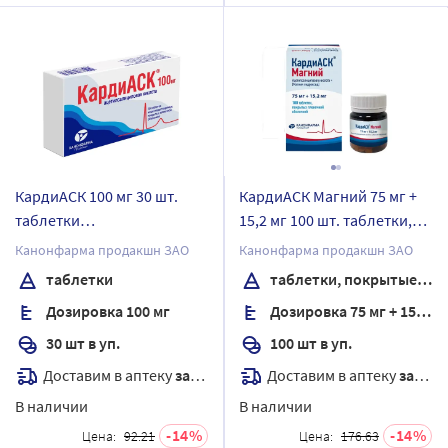
КардиАСК 100 мг 30 шт.
КардиАСК Магний 75 мг +
таблетки
15,2 мг 100 шт. таблетки,
кишечнорастворимые,
покрытые пленочной
Канонфарма продакшн ЗАО
Канонфарма продакшн ЗАО
покрытые пленочной
оболочкой банка
таблетки
таблетки, покрытые пленочной оболочкой
оболочкой
Дозировка 100 мг
Дозировка 75 мг + 15,2 мг
30 шт в уп.
100 шт в уп.
Доставим в аптеку
завтра
Доставим в аптеку
завтра
В наличии
В наличии
14
14
Цена:
92.21
Цена:
176.63