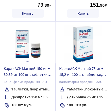
79
151
.30
.90
₽
₽
Купить
Купить
КардиАСК Магний 150 мг +
КардиАСК Магний 75 мг +
30,39 мг 100 шт. таблетки,
15,2 мг 100 шт. таблетки,
покрытые пленочной
покрытые пленочной
Канонфарма продакшн ЗАО
Канонфарма продакшн ЗАО
оболочкой банка
оболочкой
таблетки, покрытые пленочной оболочкой
таблетки, покрытые пленочной оболочкой
Дозировка 150 мг + 30,39 мг
Дозировка 75 мг + 15,2 мг
100 шт в уп.
100 шт в уп.