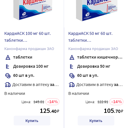
КардиАСК 100 мг 60 шт.
КардиАСК 50 мг 60 шт.
таблетки
таблетки
кишечнорастворимые,
кишечнорастворимые,
Канонфарма продакшн ЗАО
Канонфарма продакшн ЗАО
покрытые пленочной
покрытые пленочной
таблетки
таблетки кишечнорастворимые , покрытые пленочной оболочкой
оболочкой
оболочкой
Дозировка 100 мг
Дозировка 50 мг
60 шт в уп.
60 шт в уп.
Доставим в аптеку
завтра
Доставим в аптеку
завтра
В наличии
В наличии
14
14
Цена:
145.81
Цена:
122.91
125
105
.40
.70
₽
₽
Купить
Купить