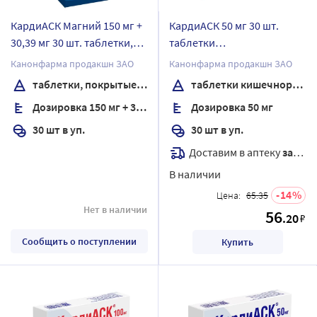
КардиАСК Магний 150 мг +
КардиАСК 50 мг 30 шт.
30,39 мг 30 шт. таблетки,
таблетки
покрытые пленочной
кишечнорастворимые,
Канонфарма продакшн ЗАО
Канонфарма продакшн ЗАО
оболочкой банка
покрытые пленочной
таблетки, покрытые пленочной оболочкой
таблетки кишечнорастворимые , покрытые пленочной оболочкой
оболочкой
Дозировка 150 мг + 30,39 мг
Дозировка 50 мг
30 шт в уп.
30 шт в уп.
Доставим в аптеку
завтра
В наличии
14
Цена:
65.35
Нет в наличии
56
.20
₽
Сообщить о поступлении
Купить