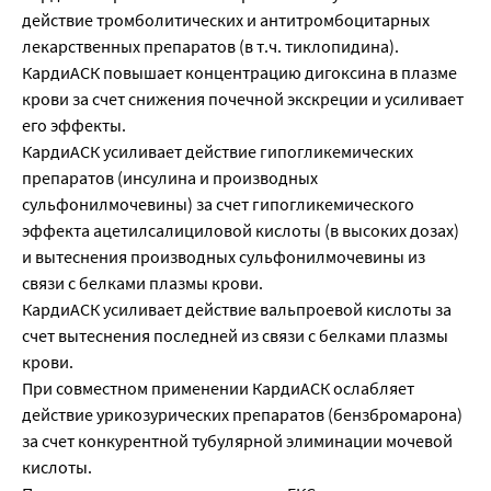
действие тромболитических и антитромбоцитарных
лекарственных препаратов (в т.ч. тиклопидина).
КардиАСК повышает концентрацию дигоксина в плазме
крови за счет снижения почечной экскреции и усиливает
его эффекты.
КардиАСК усиливает действие гипогликемических
препаратов (инсулина и производных
сульфонилмочевины) за счет гипогликемического
эффекта ацетилсалициловой кислоты (в высоких дозах)
и вытеснения производных сульфонилмочевины из
связи с белками плазмы крови.
КардиАСК усиливает действие вальпроевой кислоты за
счет вытеснения последней из связи с белками плазмы
крови.
При совместном применении КардиАСК ослабляет
действие урикозурических препаратов (бензбромарона)
за счет конкурентной тубулярной элиминации мочевой
кислоты.