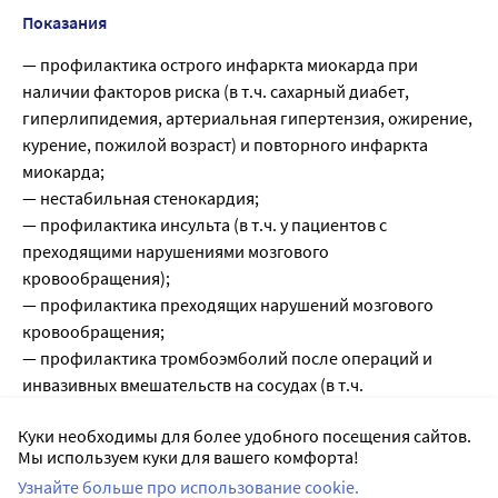
Показания
— профилактика острого инфаркта миокарда при
наличии факторов риска (в т.ч. сахарный диабет,
гиперлипидемия, артериальная гипертензия, ожирение,
курение, пожилой возраст) и повторного инфаркта
миокарда;
— нестабильная стенокардия;
— профилактика инсульта (в т.ч. у пациентов с
преходящими нарушениями мозгового
кровообращения);
— профилактика преходящих нарушений мозгового
кровообращения;
— профилактика тромбоэмболий после операций и
инвазивных вмешательств на сосудах (в т.ч.
аортокоронарное шунтирование, эндартерэктомия
Куки необходимы для более удобного посещения сайтов.
сонных артерий, артериовенозное шунтирование,
Мы используем куки для вашего комфорта!
ангиопластика сонных артерий);
Узнайте больше про использование cookie.
— профилактика тромбозов глубоких вен и