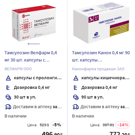
Тамсулозин Велфарм 0,4
Тамсулозин Канон 0,4 мг 90
мг 30 шт. капсулы с
шт. капсулы
пролонгированным
кишечнорастворимые с
ВЕЛФАРМ ООО
Канонфарма продакшн ЗАО
высвобождением
пролонгированным
капсулы с пролонгированным высвобождением
капсулы кишечнорастворимые
высвобождением
Дозировка 0,4 мг
Дозировка 0,4 мг
30 шт в уп.
90 шт в уп.
Доставим в аптеку
завтра
Доставим в аптеку
завтра
В наличии
В наличии
5
14
Цена:
523.1
Цена:
897.91
496
772
.90
.20
₽
₽