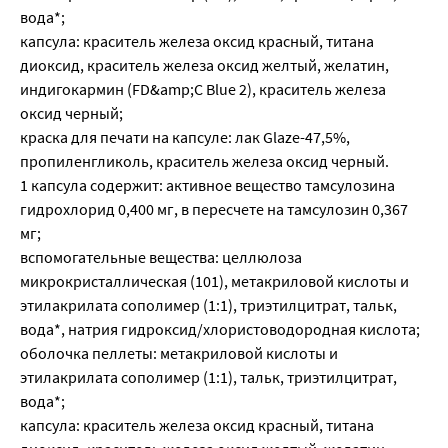
вода*;
капсула: краситель железа оксид красный, титана
диоксид, краситель железа оксид желтый, желатин,
индигокармин (FD&amp;C Blue 2), краситель железа
оксид черный;
краска для печати на капсуле: лак Glaze-47,5%,
пропиленгликоль, краситель железа оксид черный.
1 капсула содержит: активное вещество тамсулозина
гидрохлорид 0,400 мг, в пересчете на тамсулозин 0,367
мг;
вспомогательные вещества: целлюлоза
микрокристаллическая (101), метакриловой кислоты и
этилакрилата сополимер (1:1), триэтилцитрат, тальк,
вода*, натрия гидроксид/хлористоводородная кислота;
оболочка пеллеты: метакриловой кислоты и
этилакрилата сополимер (1:1), тальк, триэтилцитрат,
вода*;
капсула: краситель железа оксид красный, титана