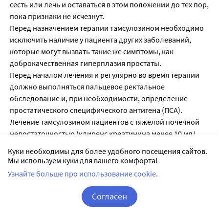
сесть или лечь и оставаться в этом положении до тех пор,
пока признаки не исчезнут.
Перед назначением терапии тамсулозином необходимо
исключить наличие у пациента других заболеваний,
которые могут вызвать такие же симптомы, как
доброкачественная гиперплазия простаты.
Перед началом лечения и регулярно во время терапии
должно выполняться пальцевое ректальное
обследование и, при необходимости, определение
простатического специфического антигена (ПСА).
Лечение тамсулозином пациентов с тяжелой почечной
недостаточностью (клиренс креатинина менее 10 мл/
мин) требует осторожности, т.к. исследований у этой
Куки необходимы для более удобного посещения сайтов.
категории пациентов не проводилось.
Мы используем куки для вашего комфорта!
У некоторых пациентов, принимающих или ранее
Узнайте больше про использование cookie.
принимавших тамсулозин, во время проведения
оперативных вмешательств по поводу катаракты или
Согласен
глаукомы возможно развитие синдрома
Корзина
Вход / Регистрация
интраоперационной нестабильности радужной