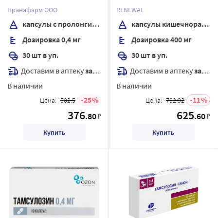
пролонгированным
кишечнорастворимые с
Пранафарм ООО
RENEWAL
высвобождением
пролонгированным
капсулы с пролонгированным высвобождением
капсулы кишечнорастворимые
высвобождением
Дозировка 0,4 мг
Дозировка 400 мг
30 шт в уп.
30 шт в уп.
Доставим в аптеку
завтра
Доставим в аптеку
завтра
В наличии
В наличии
25
11
Цена:
502.5
Цена:
702.92
376
625
.80
.60
₽
₽
Купить
Купить