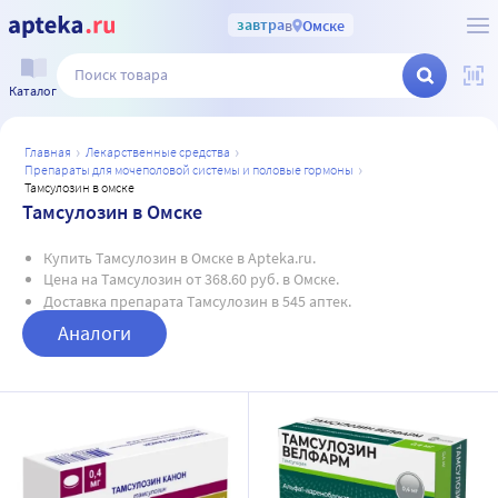
завтра
в
Омске
Каталог
главная
лекарственные средства
препараты для мочеполовой системы и половые гормоны
тамсулозин в омске
Тамсулозин в Омске
Купить Тамсулозин в Омске в Apteka.ru.
Цена на Тамсулозин от 368.60 руб. в Омске.
Доставка препарата Тамсулозин в 545 аптек.
Аналоги