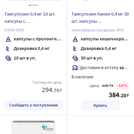
Тамсулозин 0,4 мг 10 шт.
Тамсулозин Канон 0,4 мг 30
капсулы с
шт. капсулы
пролонгированным
кишечнорастворимые с
ОЗОН ООО
Канонфарма продакшн ЗАО
высвобождением
пролонгированным
капсулы с пролонгированным высвобождением
капсулы кишечнорастворимые
высвобождением
Дозировка 0,4 мг
Дозировка 0,4 мг
10 шт в уп.
30 шт в уп.
Доставим в аптеку
завтра
В наличии
Последняя цена:
14
Цена:
446.74
294
.70
₽
384
.20
₽
Сообщить о поступлении
Купить