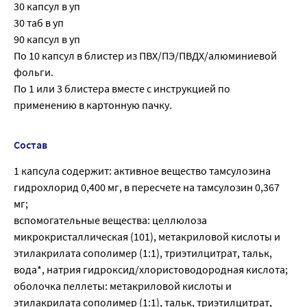
30 капсул в уп
30 таб в уп
90 капсул в уп
По 10 капсул в блистер из ПВХ/ПЭ/ПВДХ/алюминиевой
фольги.
По 1 или 3 блистера вместе с инструкцией по
применению в картонную пачку.
Состав
1 капсула содержит: активное вещество тамсулозина
гидрохлорид 0,400 мг, в пересчете на тамсулозин 0,367
мг;
вспомогательные вещества: целлюлоза
микрокристаллическая (101), метакриловой кислоты и
этилакрилата сополимер (1:1), триэтилцитрат, тальк,
вода*, натрия гидроксид/хлористоводородная кислота;
оболочка пеллеты: метакриловой кислоты и
этилакрилата сополимер (1:1), тальк, триэтилцитрат,