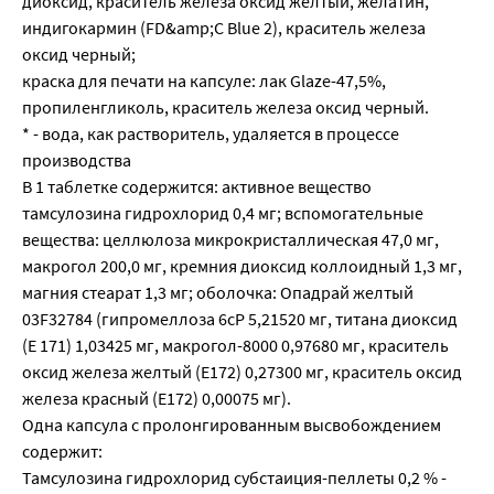
диоксид, краситель железа оксид желтый, желатин,
индигокармин (FD&amp;C Blue 2), краситель железа
оксид черный;
краска для печати на капсуле: лак Glaze-47,5%,
пропиленгликоль, краситель железа оксид черный.
* - вода, как растворитель, удаляется в процессе
производства
В 1 таблетке содержится: активное вещество
тамсулозина гидрохлорид 0,4 мг; вспомогательные
вещества: целлюлоза микрокристаллическая 47,0 мг,
макрогол 200,0 мг, кремния диоксид коллоидный 1,3 мг,
магния стеарат 1,3 мг; оболочка: Опадрай желтый
03F32784 (гипромеллоза 6сР 5,21520 мг, титана диоксид
(Е 171) 1,03425 мг, макрогол-8000 0,97680 мг, краситель
оксид железа желтый (Е172) 0,27300 мг, краситель оксид
железа красный (Е172) 0,00075 мг).
Одна капсула с пролонгированным высвобождением
содержит:
Тамсулозина гидрохлорид субстаиция-пеллеты 0,2 % -