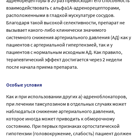
адренорецепторы в 20 раз превосходит его способность
взаимодействовать с альфа1A-адренорецепторами,
расположенными в гладкой мускулатуре сосудов.
Благодаря такой высокой селективности, препарат не
вызывает какого-либо клинически значимого
системного снижения артериального давления (АД) как у
пациентов с артериальной гипертензией, так и у
пациентов с нормальным исходным АД. Как правило,
терапевтический эффект достигается через 2 недели
после начала приема препарата.
Особые условия
Как и при использовании других а|-адреноблокаторов,
при лечении тамсулозином в отдельных случаях может
наблюдаться снижение артериального давления,
которое иногда может приводить к обморочному
состоянию. При первых признаках ортостатической
гипотензии (головокружение, слабость) пациент должен