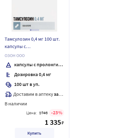
Тамсулозин 0,4 мг 100 шт.
капсулы с
пролонгированным
ОЗОН ООО
высвобождением
капсулы с пролонгированным высвобождением
Дозировка 0,4 мг
100 шт в уп.
Доставим в аптеку
завтра
В наличии
23
Цена:
1746
1 335
₽
Купить