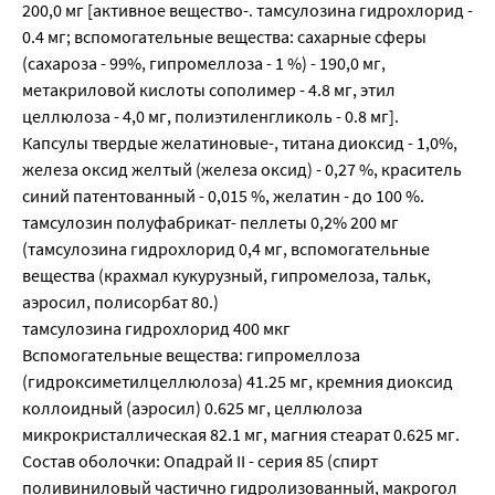
200,0 мг [активное вещество-. тамсулозина гидрохлорид -
0.4 мг; вспомогательные вещества: сахарные сферы
(сахароза - 99%, гипромеллоза - 1 %) - 190,0 мг,
метакриловой кислоты сополимер - 4.8 мг, этил
целлюлоза - 4,0 мг, полиэтиленгликоль - 0.8 мг].
Капсулы твердые желатиновые-, титана диоксид - 1,0%,
железа оксид желтый (железа оксид) - 0,27 %, краситель
синий патентованный - 0,015 %, желатин - до 100 %.
тамсулозин полуфабрикат- пеллеты 0,2% 200 мг
(тамсулозина гидрохлорид 0,4 мг, вспомогательные
вещества (крахмал кукурузный, гипромелоза, тальк,
аэросил, полисорбат 80.)
тамсулозина гидрохлорид 400 мкг
Вспомогательные вещества: гипромеллоза
(гидроксиметилцеллюлоза) 41.25 мг, кремния диоксид
коллоидный (аэросил) 0.625 мг, целлюлоза
микрокристаллическая 82.1 мг, магния стеарат 0.625 мг.
Состав оболочки: Опадрай II - серия 85 (спирт
поливиниловый частично гидролизованный, макрогол