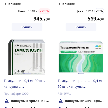
В наличии
В наличии
29
9
Цена:
1340.7
Цена:
632.4
945
569
.70
.40
₽
₽
Купить
Купить
Тамсулозин 0,4 мг 90 шт.
Тамсулозин реневал 0,4 мг
капсулы с
90 шт. капсулы
пролонгированным
кишечнорастворимые с
Пранафарм ООО
RENEWAL
высвобождением
пролонгированным
капсулы с пролонгированным высвобождением
капсулы кишечнорастворимые
высвобождением