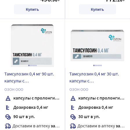
Купить
Купить
Тамсулозин 0,4 мг 90 шт.
Тамсулозин 0,4 мг 30 шт.
капсулы с
капсулы с
пролонгированным
пролонгированным
ОЗОН ООО
ОЗОН ООО
высвобождением
высвобождением
капсулы с пролонгированным высвобождением
капсулы с пролонгированным высвобождением
Дозировка 0,4 мг
Дозировка 0,4 мг
90 шт в уп.
30 шт в уп.
Доставим в аптеку
завтра
Доставим в аптеку
завтра