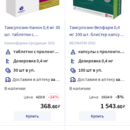
Тамсулозин Канон 0,4 мг 30
Тамсулозин Велфарм 0,4
шт. таблетки с
мг 100 шт. блистер капсулы
пролонгированным
с пролонгированным
Канонфарма продакшн ЗАО
ВЕЛФАРМ ООО
высвобождением,
высвобождением
таблетки с пролонгированным высвобождением, покрытые пленочной оболочкой
капсулы с пролонгированным высвобождением
покрытые пленочной
Дозировка 0,4 мг
Дозировка 0,4 мг
оболочкой
30 шт в уп.
100 шт в уп.
Доставим в аптеку
завтра
Доставим в аптеку
завтра
В наличии
В наличии
14
5
Цена:
428.6
Цена:
1624.9
368
1 543
.60
.60
₽
₽
Купить
Купить