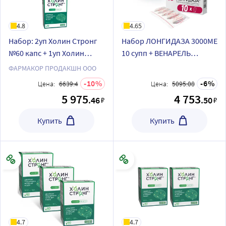
4.8
4.65
Набор: 2уп Холин Стронг
Набор ЛОНГИДАЗА 3000МЕ
№60 капс + 1уп Холин
10 супп + ВЕНАРЕЛЬ
Стронг №30 капс со
ИНОЗИТ 60 капс.
ФАРМАКОР ПРОДАКШН ООО
скидкой 10%
10
6
Цена:
6639.4
Цена:
5095.08
5 975
4 753
.46
.50
₽
₽
Купить
Купить
4.7
4.7