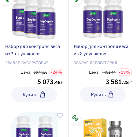
Набор для контроля веса
Набор для контроля веса
из 3-ех упаковок
из 2-ух упаковок
БЕРБЕРИН ЭВАЛАР N60
БЕРБЕРИН ЭВАЛАР N60
ЭВАЛАР ЛАБОРАТОРИЯ
ЭВАЛАР ЛАБОРАТОРИЯ
КАПС ПО 0,36Г
КАПС ПО 0,36Г
24
19
Цена:
6677.16
Цена:
4451.44
5 073
3 581
.48
.28
₽
₽
Купить
Купить