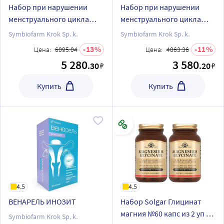
Набор при нарушении
Набор при нарушении
менструального цикла
менструального цикла
ВЕНАРЕЛЬ ИНОЗИТ N60
ВЕНАРЕЛЬ ИНОЗИТ N60
Symbiofarm Krok Sp. k.
Symbiofarm Krok Sp. k.
КАПС х3
КАПС х2
13
11
Цена:
6095.04
Цена:
4063.36
5 280
3 580
.30
.20
₽
₽
Купить
Купить
4.5
4.5
ВЕНАРЕЛЬ ИНОЗИТ
Набор Solgar Глицинат
магния №60 капс из 2 уп со
Symbiofarm Krok Sp. k.