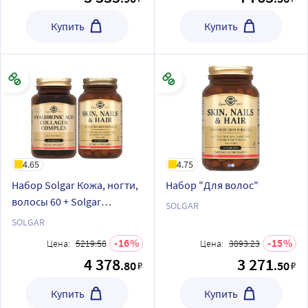
Купить
Купить
4.65
4.75
Набор Solgar Кожа, ногти,
Набор "Для волос"
волосы 60 + Solgar
SOLGAR
Комплекс коллагена и
SOLGAR
гиалуроновой кислоты
16
15
Цена:
5219.58
Цена:
3893.23
4 378
3 271
.80
.50
₽
₽
Купить
Купить