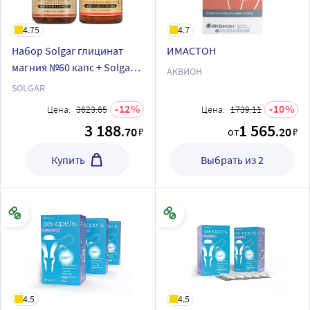
4.75
4.7
Набор Solgar глицинат
ИМАСТОН
магния №60 капс + Solgar
АКВИОН
нейронутриентс №30 капс
SOLGAR
со скидкой
12
10
Цена:
3623.65
Цена:
1739.11
3 188
1 565
.70
.20
₽
от
₽
Купить
Выбрать из 2
4.5
4.5