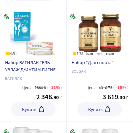
4.5
4.75
Набор ВАГИЛАК ГЕЛЬ
Набор "Для спорта"
УВЛАЖ Д/ИНТИМ ГИГИЕН
SOLGAR
50МЛ+ВЕНАРЕЛЬ ИНОЗИТ
ВАГИЛАК
N60 КАПС ПО 759МГ по
11
16
Цена:
2664.8
Цена:
4310.73
специальной цене
2 348
3 619
.90
.30
₽
₽
Купить
Купить