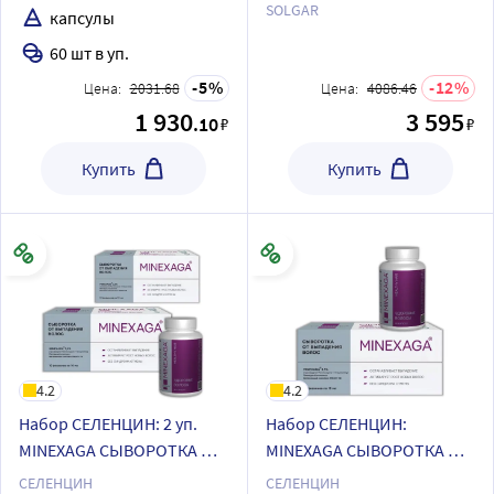
скидкой
SOLGAR
капсулы
60 шт в уп.
5
12
Цена:
2031.68
Цена:
4086.46
1 930
3 595
.10
₽
₽
Купить
Купить
4.2
4.2
Набор СЕЛЕНЦИН: 2 уп.
Набор СЕЛЕНЦИН:
MINEXAGA СЫВОРОТКА ОТ
MINEXAGA СЫВОРОТКА ОТ
ВЫПАДЕНИЯ ВОЛОС 10МЛ
ВЫПАДЕНИЯ ВОЛОС 10МЛ
СЕЛЕНЦИН
СЕЛЕНЦИН