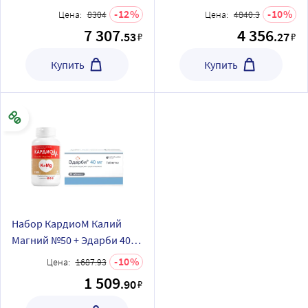
N10 + 1 уп. МИНЕКСАГА
N10 + МИНЕКСАГА
12
10
Цена:
8304
Цена:
4840.3
ЗДОРОВЫЕ ВОЛОСЫ N90
ЗДОРОВЫЕ ВОЛОСЫ N90
7 307
4 356
.53
.27
₽
₽
КАПС ПО 700МГ
КАПС ПО 700МГ
Купить
Купить
Набор КардиоМ Калий
Магний №50 + Эдарби 40
мг №28 по специальной
10
Цена:
1687.93
цене
1 509
.90
₽