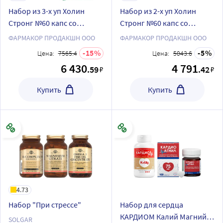
Набор из 3-х уп Холин
Набор из 2-х уп Холин
Стронг №60 капс со
Стронг №60 капс со
скидкой 15%
скидкой 5%
ФАРМАКОР ПРОДАКШН ООО
ФАРМАКОР ПРОДАКШН ООО
15
5
Цена:
7565.4
Цена:
5043.6
6 430
4 791
.59
.42
₽
₽
Купить
Купить
4.73
Набор "При стрессе"
Набор для сердца
КАРДИОМ Калий Магний
SOLGAR