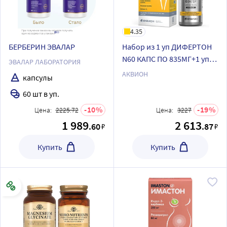
4.35
БЕРБЕРИН ЭВАЛАР
Набор из 1 уп ДИФЕРТОН
N60 КАПС ПО 835МГ+1 уп
ЭВАЛАР ЛАБОРАТОРИЯ
АКВИОН ЛИПОТРОПНЫЙ
АКВИОН
капсулы
ФАКТОР N50 ТАБЛ П/О ПО
60 шт в уп.
1680МГ со скидкой
10
19
Цена:
2225.72
Цена:
3227
1 989
2 613
.60
.87
₽
₽
Купить
Купить