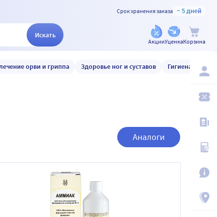
~ 5 дней
Срок хранения заказа
Искать
Акции
Уценка
Корзина
лечение орви и гриппа
Здоровье ног и суставов
Гигиена и уход
Аналоги