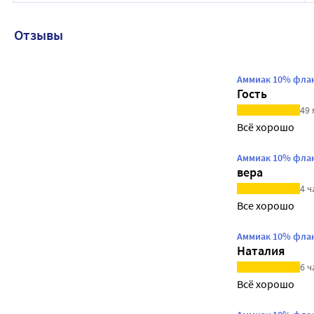
Отзывы
Аммиак 10% флак
Гость
49 
Всё хорошо
Аммиак 10% флак
вера
4 ч
Все хорошо
Аммиак 10% флак
Наталия
6 ч
Всё хорошо