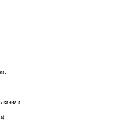
ка.
дыхания и
а).