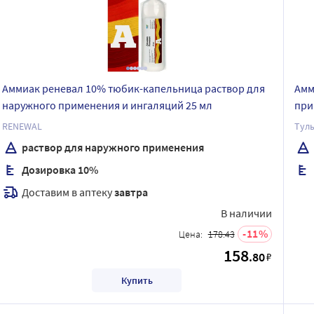
Аммиак реневал 10% тюбик-капельница раствор для
Амм
наружного применения и ингаляций 25 мл
при
RENEWAL
Тул
раствор для наружного применения
Дозировка 10%
Доставим в аптеку
завтра
В наличии
11
Цена:
178.43
158
.80
₽
Купить