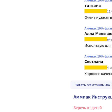
Аммиак 10% флак
татьяна
11 
Очень нужная 
Аммиак 10% флак
Алла Малыше
вче
Использую для
Аммиак 10% флак
Светлана
4 а
Хорошее качес
Читать все отзывы 347
Аммиак Инструк
Беречь от детей