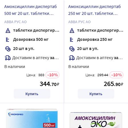
Амоксициллин диспертаб
Амоксициллин диспертаб
500 мг 20 шт. таблетки
250 мг 20 шт. таблетки
диспергируемые
диспергируемые
АВВА РУС АО
АВВА РУС АО
таблетки диспергируемые
таблетки диспергируемые
Дозировка 500 мг
Дозировка 250 мг
20 шт в уп.
20 шт в уп.
Доставим в аптеку
завтра
Доставим в аптеку
завтра
В наличии
В наличии
10
10
Цена:
383
Цена:
295.44
344
265
.70
.90
₽
₽
Купить
Купить