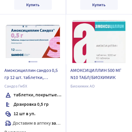
Купить
Купить
Амоксициллин сандоз 0,5
АМОКСИЦИЛЛИН 500 МГ
гр 12 шт. таблетки,
N10 ТАБЛ/БИОХИМИК
покрытые пленочной
Сандоз ГмбХ
Биохимик АО
оболочкой
таблетки, покрытые пленочной оболочкой
Дозировка 0,5 гр
12 шт в уп.
Доставим в аптеку
завтра
В наличии