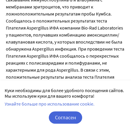
мембранами эритроцитов, что приводит к
ложноположительным результатам пробы Кумбса.
Сообщалось о положительных результатах теста
Плателия Aspergillus ИФА компании Bio-Rad Laboratories
у пациентов, получавших комбинацию амоксициллин/
клавулановая кислота, у которых впоследствии не была
обнаружена Aspergillus инфекция. При проведении теста
Плателия Aspergillus ИФА сообщалось о перекрестных
реакциях с полисахаридами и полифуранами, не
характерными для рода Aspergillus. В связи с этим,
положительные результаты анализа теста Плателия
Aspergillus ИФА у пациентов, получавших комбинацию
Куки необходимы для более удобного посещения сайтов.
амоксициллин/клавулановая кислота, следует
Мы используем куки для вашего комфорта!
интерпретировать с осторожностью и подтверждать
Узнайте больше про использование cookie.
другими диагностическими методами.
В одной диспергируемой таблетке Aмоксициллин +
Согласен
Клавулановая кислота 125 мг/31,25 мг содержится 0,16
ммоль (6,13 мг) калия, в 250 мг/62,5 мг - 0,32 ммоль (12,3
Корзина
Вход / Регистрация