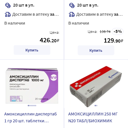
20 шт в уп.
20 шт в уп.
Доставим в аптеку
завтра
Доставим в аптеку
завтра
В наличии
В наличии
5
Цена:
136.74
Цена:
426
129
.20
₽
.90
₽
Купить
Купить
Амоксициллин диспертаб
АМОКСИЦИЛЛИН 250 МГ
1 гр 20 шт. таблетки
N20 ТАБЛ/БИОХИМИК
диспергируемые