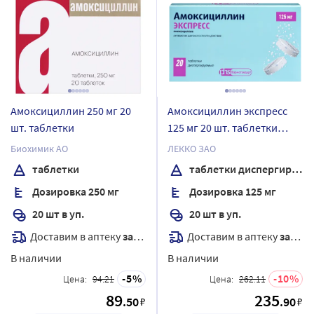
Амоксициллин 250 мг 20
Амоксициллин экспресс
шт. таблетки
125 мг 20 шт. таблетки
диспергируемые
Биохимик АО
ЛЕККО ЗАО
таблетки
таблетки диспергируемые
Дозировка 250 мг
Дозировка 125 мг
20 шт в уп.
20 шт в уп.
Доставим в аптеку
завтра
Доставим в аптеку
завтра
В наличии
В наличии
5
10
Цена:
94.21
Цена:
262.11
89
235
.50
.90
₽
₽