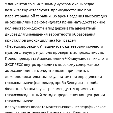
У пациентов со сниженным диурезом очень редко
возникает кристаллурия, преимущественно при
парентеральной терапии. Во время ведения высоких доз
амоксициллина рекомендуется принимать достаточное
количество жидкости и поддерживать адекватный
диурез для уменьшения вероятности образования
кристаллов амоксициллина (см. раздел
«Передозировка»). У пациентов с катетерами мочевого
пузыря следует регулярно проверять их проходимость.
Прием препарата Aмоксициллин + Клавулановая кислота
ЭКСПРЕСС внутрь приводит к высокому содержанию
амоксициллина в моче, что может приводить к
ложноположительным результатам при определении
глюкозы в моче (например, проба Бенедикта, проба
Фелинга). В этом случае рекомендуется применять
глюкозоксидантный метод определения концентрации
глюкозы в моче.
Клавулановая кислота может вызвать неспецифическое
связывание иммуноглобулина G и альбумина с