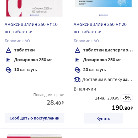
Амоксициллин 250 мг 10
Амоксициллин 250 мг 20
шт. таблетки
шт. таблетки
диспергируемые
Биохимик АО
Биохимик АО
таблетки
таблетки диспергируемые
Дозировка 250 мг
Дозировка 250 мг
10 шт в уп.
20 шт в уп.
Доставим в аптеку
завтра
В наличии
Последняя цена:
5
Цена:
200.95
28
.40
₽
190
.90
₽
Сообщить о поступлении
Купить