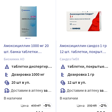
Амоксициллин 1000 мг 20
Амоксициллин сандоз 1 гр
шт. банка таблетки
12 шт. таблетки, покрытые
диспергируемые
пленочной оболочкой
Биохимик АО
Сандоз ГмбХ
таблетки диспергируемые
таблетки, покрытые пленочной оболочкой
Дозировка 1000 мг
Дозировка 1 гр
20 шт в уп.
12 шт в уп.
Доставим в аптеку
завтра
Доставим в аптеку
завтра
В наличии
В наличии
5
2
Цена:
433.47
Цена:
232.65