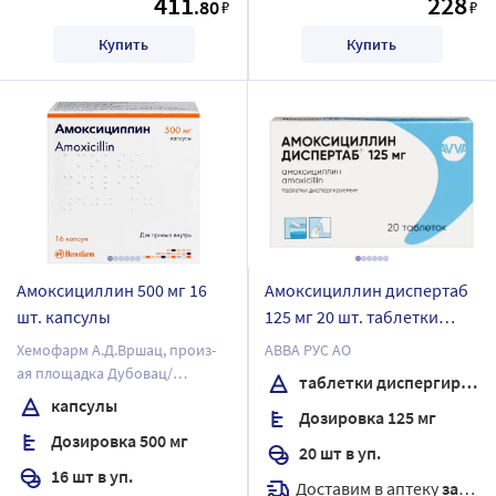
411
228
.80
₽
₽
Купить
Купить
Амоксициллин 500 мг 16
Амоксициллин диспертаб
шт. капсулы
125 мг 20 шт. таблетки
диспергируемые
Хемофарм А.Д.Вршац, произ-
АВВА РУС АО
ая площадка Дубовац/
таблетки диспергируемые
Хемофарм А.Д.
капсулы
Дозировка 125 мг
Дозировка 500 мг
20 шт в уп.
16 шт в уп.
Доставим в аптеку
завтра