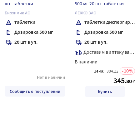
шт. таблетки
500 мг 20 шт. таблетки
диспергируемые
Биохимик АО
ЛЕККО ЗАО
таблетки
таблетки диспергируемые
Дозировка 500 мг
Дозировка 500 мг
20 шт в уп.
20 шт в уп.
Доставим в аптеку
завтра
В наличии
10
Цена:
384.22
Нет в наличии
345
.80
₽
Сообщить о поступлении
Купить