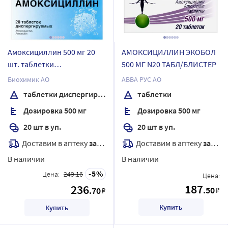
Амоксициллин 500 мг 20
АМОКСИЦИЛЛИН ЭКОБОЛ
шт. таблетки
500 МГ N20 ТАБЛ/БЛИСТЕР
диспергируемые
Биохимик АО
АВВА РУС АО
таблетки диспергируемые
таблетки
Дозировка 500 мг
Дозировка 500 мг
20 шт в уп.
20 шт в уп.
Доставим в аптеку
завтра
Доставим в аптеку
завтра
В наличии
В наличии
5
Цена:
249.16
Цена:
187
236
.50
.70
₽
₽
Купить
Купить