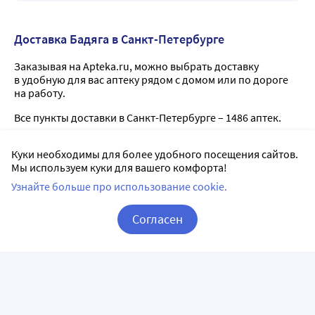
Доставка Бадяга в Санкт-Петербурге
Заказывая на Apteka.ru, можно выбрать доставку
в удобную для вас аптеку рядом с домом или по дороге
на работу.
Все пункты доставки в Санкт-Петербурге – 1486 аптек.
Куки необходимы для более удобного посещения сайтов.
ЛекОптТорг2025
5
Мы используем куки для вашего комфорта!
Узнайте больше про использование cookie.
г. Спб, ул. Решетникова, д.3, лит.А, пом.16Н
ежедневно с 09:00 по 21:00
Согласен
Способы оплаты:
Корзина
Вход / Регистрация
ГОРЗДРАВ
5