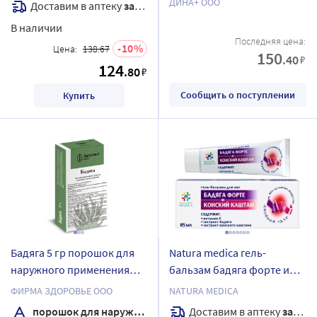
ДИНА+ ООО
Доставим в аптеку
завтра
В наличии
Последняя цена:
10
Цена:
138.67
150
.40
₽
124
.80
₽
Сообщить о поступлении
Купить
Бадяга 5 гр порошок для
Natura medica гель-
наружного применения
бальзам бадяга форте и
пакет
конский каштан 85 мл
ФИРМА ЗДОРОВЬЕ ООО
NATURA MEDICA
Доставим в аптеку
завтра
порошок для наружного применения