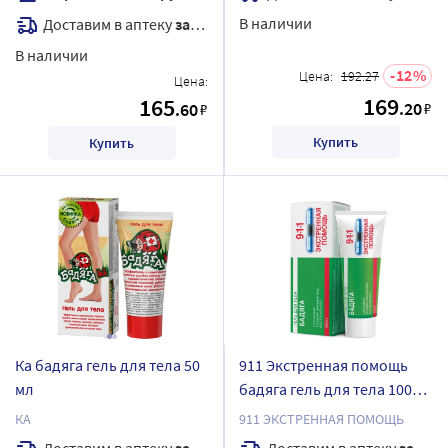
В наличии
Доставим в аптеку
завтра
В наличии
12
Цена:
192.27
Цена:
169
165
.20
.60
₽
₽
Купить
Купить
Ка бадяга гель для тела 50
911 Экстренная помощь
мл
бадяга гель для тела 100
мл
КА
911 ЭКСТРЕННАЯ ПОМОЩЬ
Доставим в аптеку
завтра
Доставим в аптеку
завтра