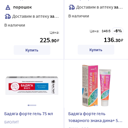
Доставим в аптеку
завтра
порошок
В наличии
Доставим в аптеку
завтра
В наличии
6
Цена:
146.5
Цена:
136
225
.30
.90
₽
₽
Купить
Купить
Бадяга форте гель 75 мл
Бадяга форте гель
товарного знака дина+ 50
БИОЛИТ
мл