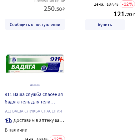
Последняя цена:
12
Цена:
137.73
250
.50
₽
121
.20
₽
Сообщить о поступлении
Купить
911 Ваша служба спасения
бадяга гель для тела
косметический 100 мл
911 ВАША СЛУЖБА СПАСЕНИЯ
Доставим в аптеку
завтра
В наличии
12
Цена:
163.86