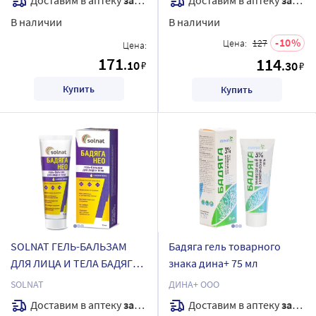
В наличии
В наличии
10
Цена:
127
Цена:
171
114
.10
₽
.30
₽
Купить
Купить
SOLNAT ГЕЛЬ-БАЛЬЗАМ
Бадяга гель товарного
ДЛЯ ЛИЦА И ТЕЛА БАДЯГА
знака дина+ 75 мл
НЕО 75МЛ
SOLNAT
ДИНА+ ООО
Доставим в аптеку
завтра
Доставим в аптеку
завтра