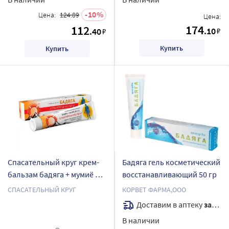
10
Цена:
124.89
Цена:
174
112
.10
.40
₽
₽
Купить
Купить
Спасательный круг крем-
Бадяга гель косметический
бальзам бадяга + мумиё 50
восстанавливающий 50 гр
гр/ арт 097
СПАСАТЕЛЬНЫЙ КРУГ
КОРВЕТ ФАРМА,ООО
Доставим в аптеку
завтра
В наличии