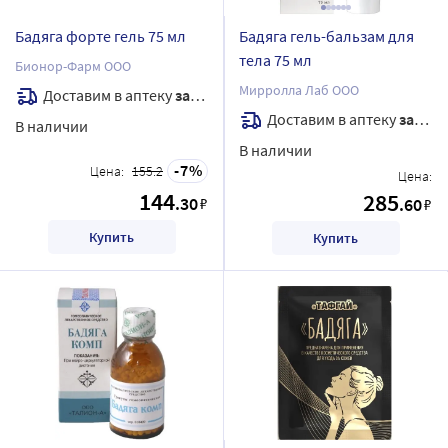
Бадяга форте гель 75 мл
Бадяга гель-бальзам для
тела 75 мл
Бионор-Фарм ООО
Мирролла Лаб ООО
Доставим в аптеку
завтра
Доставим в аптеку
завтра
В наличии
В наличии
7
Цена:
155.2
Цена:
144
285
.30
₽
.60
₽
Купить
Купить