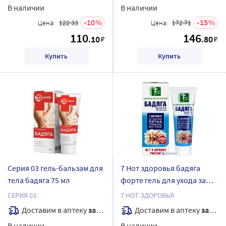
В наличии
В наличии
10
15
Цена:
122.33
Цена:
172.71
110
146
.10
.80
₽
₽
Купить
Купить
Серия 03 гель-бальзам для
7 Нот здоровья бадяга
тела бадяга 75 мл
форте гель для ухода за
кожей 75 мл
СЕРИЯ 03
7 НОТ ЗДОРОВЬЯ
Доставим в аптеку
завтра
Доставим в аптеку
завтра
В наличии
В наличии