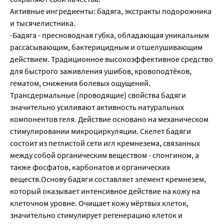
Активные ингредиенты: бадяга, экстракты подорожника
и тысячелистника.
-Бадяга - пресноводная губка, обладающая уникальным
рассасывающим, бактерицидным и отшелушивающим
действием. Традиционное высокоэффективное средство
для быстрого заживления ушибов, кровоподтёков,
гематом, снижения болевых ощущений.
Трансдермальные (проводящие) свойства бадяги
значительно усиливают активность натуральных
компонентов геля. Действие основано на механическом
стимулировании микроциркуляции. Скелет бадяги
состоит из петлистой сети игл кремнезема, связанных
между собой органическим веществом - спонгином, а
также фосфатов, карбонатов и органических
веществ.Основу бадяги составляет элемент кремнезем,
который оказывает интенсивное действие на кожу на
клеточном уровне. Очищает кожу мёртвых клеток,
значительно стимулирует регенерацию клеток и