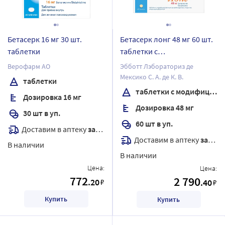
Бетасерк 16 мг 30 шт.
Бетасерк лонг 48 мг 60 шт.
таблетки
таблетки с
модифицированным
Верофарм АО
Эбботт Лэбораториз де
высвобождением,
Мексико С. А. де К. В.
таблетки
покрытые пленочной
таблетки с модифицированным высвобождением, покрытые пленочной оболочкой
Дозировка 16 мг
оболочкой
Дозировка 48 мг
30 шт в уп.
60 шт в уп.
Доставим в аптеку
завтра
Доставим в аптеку
завтра
В наличии
В наличии
Цена:
Цена:
772
2 790
.20
₽
.40
₽
Купить
Купить