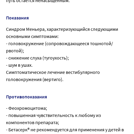
путь остается ненасыщенным.
Показания
Синдром Меньера, характеризующийся следующими
основными симптомами:
- головокружение (сопровождающееся тошнотой/
рвотой);
- снижение слуха (тугоухость);
- шум в ушах.
Симптоматическое лечение вестибулярного
головокружения (вертиго).
Противопоказания
- Феохромоцитома;
- повышенная чувствительность к любому из
компонентов препарата;
- Бетасерк® не рекомендуется для применения у детей в