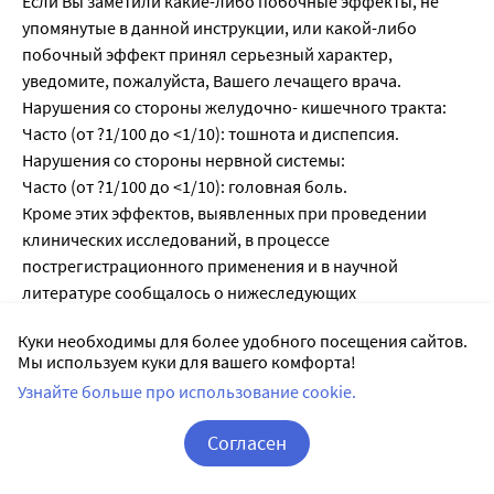
Если Вы заметили какие-либо побочные эффекты, не
упомянутые в данной инструкции, или какой-либо
побочный эффект принял серьезный характер,
уведомите, пожалуйста, Вашего лечащего врача.
Нарушения со стороны желудочно- кишечного тракта:
Часто (от ?1/100 до <1/10): тошнота и диспепсия.
Нарушения со стороны нервной системы:
Часто (от ?1/100 до <1/10): головная боль.
Кроме этих эффектов, выявленных при проведении
клинических исследований, в процессе
пострегистрационного применения и в научной
литературе сообщалось о нижеследующих
нежелательных эффектах. Имеющихся данных
Куки необходимы для более удобного посещения сайтов.
недостаточно, чтобы оценить их частоту.
Мы используем куки для вашего комфорта!
Нарушения со стороны иммунной системы:
Узнайте больше про использование cookie.
реакция гиперчувствительности, в том числе
анафилактическая реакция.
Согласен
Нарушения со стороны желудочно-кишечного тракта:
умеренные расстройства, такие как рвота, желудочно-
Корзина
Вход / Регистрация