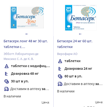
Бетасерк лонг 48 мг 30 шт.
Бетасерк 24 мг 60 шт.
таблетки с
таблетки
модифицированным
Эбботт Лэбораториз де
Верофарм АО
высвобождением,
Мексико С. А. де К. В.
таблетки
покрытые пленочной
таблетки с модифицированным высвобождением, покрытые пленочной оболочкой
Дозировка 24 мг
оболочкой
Дозировка 48 мг
60 шт в уп.
30 шт в уп.
Доставим в аптеку
завтра
Доставим в аптеку
завтра
В наличии
В наличии
Цена:
Цена: