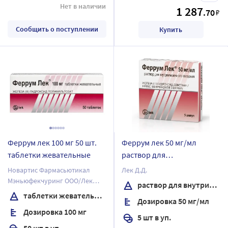
Нет в наличии
1 287
.70
₽
Сообщить о поступлении
Купить
Феррум лек 100 мг 50 шт.
Феррум лек 50 мг/мл
таблетки жевательные
раствор для
внутримышечного
Новартис Фармасьютикал
Лек Д.Д.
введения 2 мл ампулы 5
Мэньюфекчуринг ООО/Лек
раствор для внутримышечного введения
шт.
Фармасьютикалс д.д.
таблетки жевательные
Дозировка 50 мг/мл
Дозировка 100 мг
5 шт в уп.
50 шт в уп.