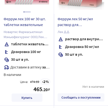
Феррум лек 100 мг 30 шт.
Феррум лек 50 мг/мл
таблетки жевательные
раствор для
внутримышечного
Новартис Фармасьютикал
Лек Д.Д.
введения 2 мл ампулы 50
Мэньюфекчуринг ООО/Лек
раствор для внутримышечного введения
шт.
Фармасьютикалс д.д.
таблетки жевательные
Дозировка 50 мг/мл
Дозировка 100 мг
50 шт в уп.
30 шт в уп.
Доставим в аптеку
завтра
В наличии
2
Цена:
474.69
Нет в наличии
465
.20
₽
Сообщить о поступлении
Купить