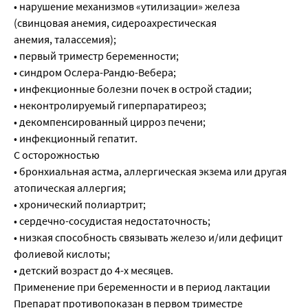
• нарушение механизмов «утилизации» железа
(свинцовая анемия, сидероахрестическая
анемия, талассемия);
• первый триместр беременности;
• синдром Ослера-Рандю-Вебера;
• инфекционные болезни почек в острой стадии;
• неконтролируемый гиперпаратиреоз;
• декомпенсированный цирроз печени;
• инфекционный гепатит.
С осторожностью
• бронхиальная астма, аллергическая экзема или другая
атопическая аллергия;
• хронический полиартрит;
• сердечно-сосудистая недостаточность;
• низкая способность связывать железо и/или дефицит
фолиевой кислоты;
• детский возраст до 4-х месяцев.
Применение при беременности и в период лактации
Препарат противопоказан в первом триместре