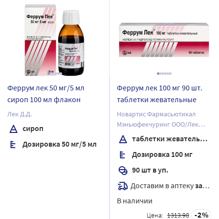
Феррум лек 50 мг/5 мл
Феррум лек 100 мг 90 шт.
сироп 100 мл флакон
таблетки жевательные
Лек Д.Д.
Новартис Фармасьютикал
Мэньюфекчуринг ООО/Лек
сироп
Фармасьютикалс д.д.
таблетки жевательные
Дозировка 50 мг/5 мл
Дозировка 100 мг
90 шт в уп.
Доставим в аптеку
завтра
В наличии
2
Цена:
1313.98