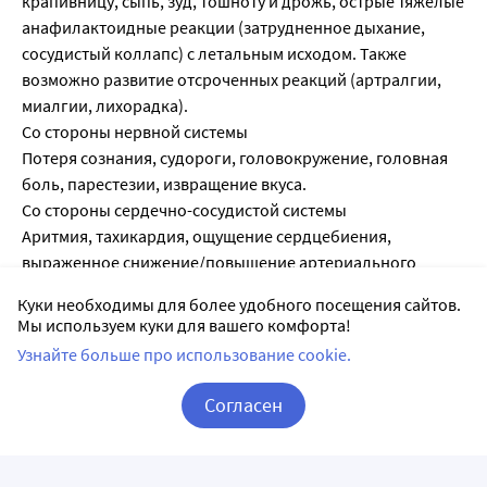
крапивницу, сыпь, зуд, тошноту и дрожь, острые тяжелые
анафилактоидные реакции (затрудненное дыхание,
сосудистый коллапс) с летальным исходом. Также
возможно развитие отсроченных реакций (артралгии,
миалгии, лихорадка).
Со стороны нервной системы
Потеря сознания, судороги, головокружение, головная
боль, парестезии, извращение вкуса.
Со стороны сердечно-сосудистой системы
Аритмия, тахикардия, ощущение сердцебиения,
выраженное снижение/повышение артериального
давления.
Куки необходимы для более удобного посещения сайтов.
Со стороны дыхательной системы
Мы используем куки для вашего комфорта!
Бронхоспазм, одышка.
Узнайте больше про использование cookie.
Со стороны пищеварительной системы
Диспепсические явления (в т.ч. тошнота, рвота), боль в
Согласен
животе, диарея.
Корзина
Вход / Регистрация
Со стороны кожи и подкожной ткани
Зуд, крапивница, сыпь, отек Квинке, повышенная