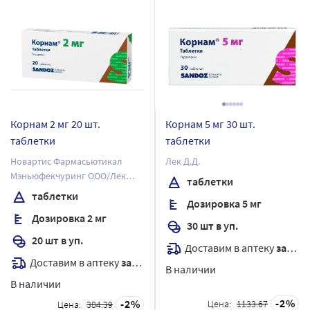
Корнам 2 мг 20 шт.
Корнам 5 мг 30 шт.
таблетки
таблетки
Новартис Фармасьютикал
Лек Д.Д.
Мэньюфекчуринг ООО/Лек
таблетки
Фармасьютикалс д.д.
таблетки
Дозировка 5 мг
Дозировка 2 мг
30 шт в уп.
20 шт в уп.
Доставим в аптеку
завтра
Доставим в аптеку
завтра
В наличии
В наличии
2
2
Цена:
1133.67
Цена:
384.39