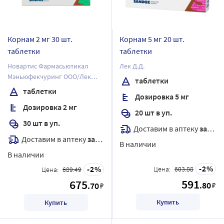
Корнам 2 мг 30 шт.
Корнам 5 мг 20 шт.
таблетки
таблетки
Новартис Фармасьютикал
Лек Д.Д.
Мэньюфекчуринг ООО/Лек
таблетки
Фармасьютикалс д.д.
таблетки
Дозировка 5 мг
Дозировка 2 мг
20 шт в уп.
30 шт в уп.
Доставим в аптеку
завтра
Доставим в аптеку
завтра
В наличии
В наличии
2
2
Цена:
603.88
Цена:
689.49
591
675
.80
.70
₽
₽
Купить
Купить