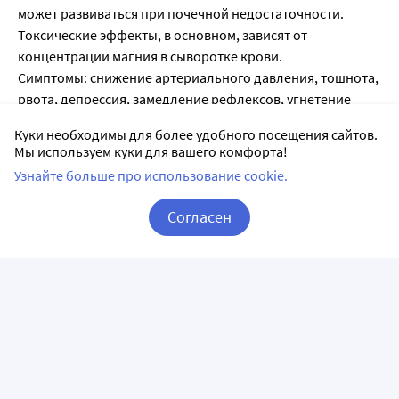
может развиваться при почечной недостаточности.
Токсические эффекты, в основном, зависят от
концентрации магния в сыворотке крови.
Симптомы: снижение артериального давления, тошнота,
рвота, депрессия, замедление рефлексов, угнетение
дыхания, кома, остановка сердца, анурический синдром.
Куки необходимы для более удобного посещения сайтов.
Лечение: регидратация, форсированный диурез, при
Мы используем куки для вашего комфорта!
почечной недостаточности необходим гемодиализ или
Узнайте больше про использование cookie.
перитонеальный диализ.
Согласен
Побочные действия
Корзина
Вход / Регистрация
Частоту встречаемости нежелательных реакций
невозможно установить на основании имеющихся
данных.
Нарушения со стороны желудочно-кишечного тракта:
неустойчивый стул и диарея, которые самостоятельно
проходят при снижении дозы препарата.
Со стороны иммунной системы: аллергические реакции.