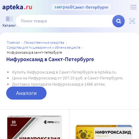
завтра
в
Санкт-Петербурге
Каталог
главная
лекарственные средства
средства для пищеварения и обмена веществ
нифуроксазид в санкт-петербурге
Нифуроксазид в Санкт-Петербурге
Купить Нифуроксазид в Санкт-Петербурге в Apteka.ru.
Цена на Нифуроксазид от 207.10 руб. в Санкт-Петербурге.
Доставка препарата Нифуроксазид в 1486 аптек.
Аналоги