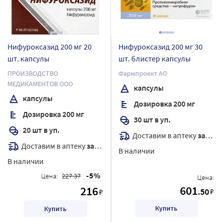
Нифуроксазид 200 мг 20
Нифуроксазид 200 мг 30
шт. капсулы
шт. блистер капсулы
ПРОИЗВОДСТВО
Фармпроект АО
МЕДИКАМЕНТОВ ООО
капсулы
капсулы
Дозировка 200 мг
Дозировка 200 мг
30 шт в уп.
20 шт в уп.
Доставим в аптеку
завтра
Доставим в аптеку
завтра
В наличии
В наличии
5
Цена:
227.37
Цена:
601
216
.50
₽
₽
Купить
Купить