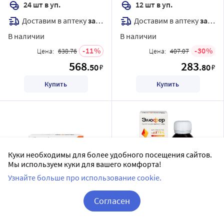
24 шт в уп.
12 шт в уп.
Доставим в аптеку
завтра
Доставим в аптеку
завтра
В наличии
В наличии
11
30
Цена:
638.76
Цена:
407.07
568
283
.50
.80
₽
₽
Купить
Купить
Куки необходимы для более удобного посещения сайтов.
Мы используем куки для вашего комфорта!
Узнайте больше про использование cookie.
Элюфор 200 мг 18 шт.
Элюфор 200 мг/5 мл 1 шт.
Согласен
капсулы
флакон суспензия для
Корзина
Вход / Регистрация
приема внутрь 90 мл
ОЗОН ООО
ОЗОН ФАРМ ООО