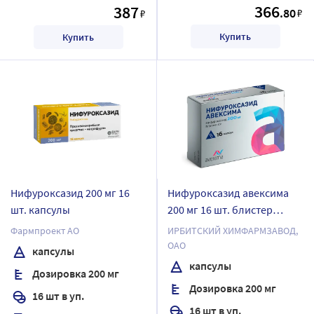
366
387
.80
₽
₽
Купить
Купить
Нифуроксазид 200 мг 16
Нифуроксазид авексима
шт. капсулы
200 мг 16 шт. блистер
капсулы
Фармпроект АО
ИРБИТСКИЙ ХИМФАРМЗАВОД,
ОАО
капсулы
капсулы
Дозировка 200 мг
Дозировка 200 мг
16 шт в уп.
16 шт в уп.