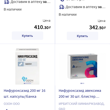
Доставим в аптеку
завтра
Доставим в аптеку
завтра
В наличии
В наличии
Цена:
Цена:
410
342
.30
₽
.50
₽
Купить
Купить
Нифуроксазид 200 мг 16
Нифуроксазид авексима
шт. капсулы/банка
200 мг 30 шт. блистер
капсулы
ОЗОН ООО
ИРБИТСКИЙ ХИМФАРМЗАВОД,
ОАО