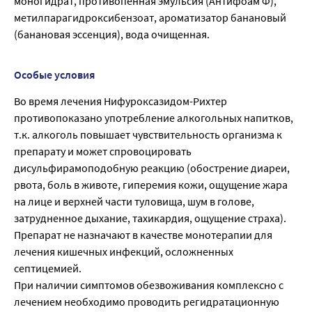
моногидрат, противопенная эмульсия (Антифоам Ф),
метилпарагидроксибензоат, ароматизатор банановый
(банановая эссенция), вода очищенная.
Особые условия
Во время лечения Нифуроксазидом-Рихтер
противопоказано употребление алкогольных напитков,
т.к. алкоголь повышает чувствительность организма к
препарату и может спровоцировать
дисульфирамоподобную реакцию (обострение диареи,
рвота, боль в животе, гиперемия кожи, ощущение жара
на лице и верхней части туловища, шум в голове,
затрудненное дыхание, тахикардия, ощущение страха).
Препарат не назначают в качестве монотерапии для
лечения кишечных инфекций, осложненных
септицемией.
При наличии симптомов обезвоживания комплексно с
лечением необходимо проводить регидратационную