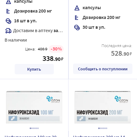
капсулы
капсулы
Дозировка 200 мг
Дозировка 200 мг
16 шт в уп.
30 шт в уп.
Доставим в аптеку
завтра
В наличии
Последняя цена:
30
Цена:
486.9
528
.90
₽
338
.90
₽
Сообщить о поступлении
Купить
Нифуроксазид 100 мг 30
Нифуроксазид 200 мг 14