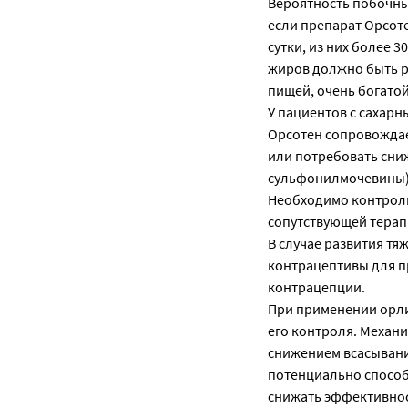
Вероятность побочны
если препарат Орсот
сутки, из них более 
жиров должно быть р
пищей, очень богато
У пациентов с сахар
Орсотен сопровождае
или потребовать сни
сульфонилмочевины)
Необходимо контроли
сопутствующей терап
В случае развития т
контрацептивы для п
контрацепции.
При применении орли
его контроля. Механи
снижением всасывани
потенциально способ
снижать эффективнос