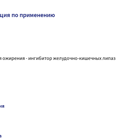
кция по применению
я ожирения - ингибитор желудочно-кишечных липаз
ия
а