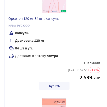
Орсотен 120 мг 84 шт. капсулы
КРКА-РУС ООО
капсулы
Дозировка 120 мг
84 шт в уп.
Доставим в аптеку
завтра
В наличии
17
Цена:
3159.56
2 599
.20
₽
Купить