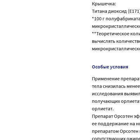
Крышечка:
Титана диоксид (Е171
*100 г полуфабриката
микрокристаллической
**Теоретическое коли
вычислять количеств
микрокристаллическ
Особые условия
Применение препарат
тела снизилась менее
исследования выявил
получающих орлиетат
орлиетат.
Препарат Орсотен эф
ее поддержание на н
препаратом Орсотен 
сопутствующих ожире