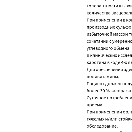
толерантности к глю
количества висцерал
При применении в ко
производные сульфон
избыточной массой те
сочетании с умеренн
углеводного обмена.
В клинических исслед
каротина в ходе 4-х 
Для обеспечения аде
поливитамины.
Пациент должен полу
более 30 % калоража 
Суточное потреблени
приема.
При применении орли
тяжелых и/или стойк
обследование.