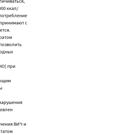
личиваться,
00 ккал/
е потребление
 принимают с
ется.
аратом
 позволить
водных
НО) при
яющим
ы
 нарушения
ловлен
чения ВИЧ и
статом