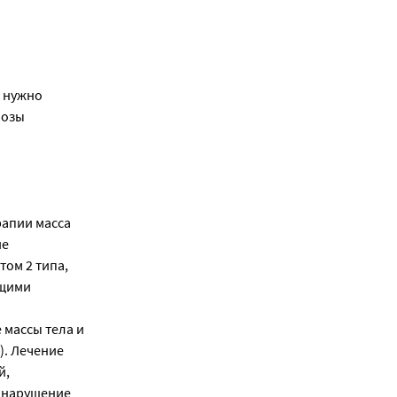
е нужно
лозы
рапии масса
ие
ом 2 типа,
ющими
 массы тела и
). Лечение
й,
, нарушение