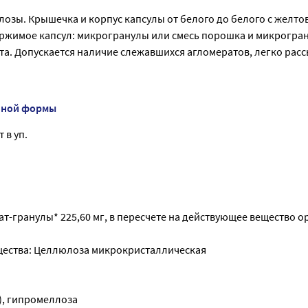
лозы. Крышечка и корпус капсулы от белого до белого с желт
ержимое капсул: микрогранулы или смесь порошка и микрогра
ета. Допускается наличие слежавшихся агломератов, легко ра
нной формы
 в уп.
-гранулы* 225,60 мг, в пересчете на действующее вещество ор
щества: Целлюлоза микрокристаллическая
), гипромеллоза