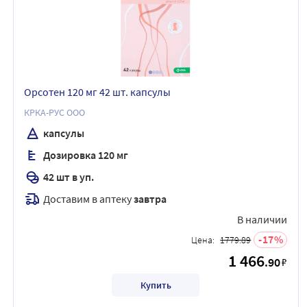
Орсотен 120 мг 42 шт. капсулы
КРКА-РУС ООО
капсулы
Дозировка 120 мг
42 шт в уп.
Доставим в аптеку
завтра
В наличии
17
Цена:
1779.89
1 466
.90
₽
Купить