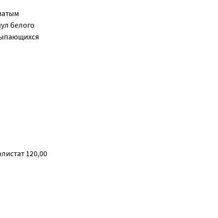
оватым
нул белого
ссыпающихся
листат 120,00