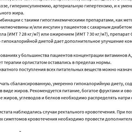
козе, гиперинсулинемию, артериальную гипертензию, и к уме
ьного жира.
мбинации с такими гипогликемическими препаратами, как ме
илмочевины и/или инсулин у пациентов с сахарным диабетом 
ла (ИМТ ? 28 кг/м?) или ожирением (ИМТ ? 30 кг/м?), препарат 
о гипокалорийной диетой дает дополнительное улучшение ко
ованиях у большинства пациентов концентрации витаминов A, D,
лет терапии орлистатом оставались в пределах нормы.
кватного поступления всех питательных веществ можно назнач
чать сбалансированную, умеренно гипокалорийную диету, со
в виде жиров. Рекомендуется питание, богатое фруктами и ов
е жиров, углеводов и белков необходимо распределять натри
стата наблюдались случаи ректального кровотечения. При п
их симптомов кровотечения необходимо провести дополнител