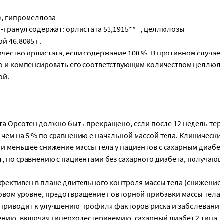
), гипромеллоза
-гранул содержат: орлистата 53,1915** г, целлюлозы
 46.8085 г.
чество орлистата, если содержание 100 %. В противном случа
о и компенсировать его соответствующим количеством целлю
ой.
а Орсотен должно быть прекращено, если после 12 недель те
 чем на 5 % по сравнению е начальной массой тела. Клиническ
и меньшее снижение массы тела у пациентов с сахарным диабет
, по сравнению с пациентами без сахарного диабета, получа
фективен в плане длительного контроля массы тела (снижение
овом уровне, предотвращение повторной прибавки массы тела
приводит к улучшению профиля факторов риска и заболевани
нию, включая гиперхолестеринемию, сахарный диабет 2 типа