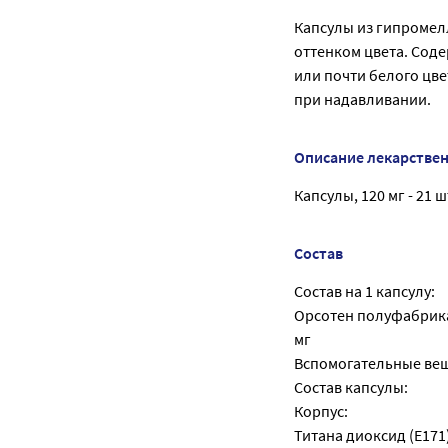
Капсулы из гипромел
оттенком цвета. Сод
или почти белого цв
при надавливании.
Описание лекарстве
Капсулы, 120 мг - 21 шт
Состав
Состав на 1 капсулу:
Орсотен полуфабрикат
мг
Вспомогательные ве
Состав капсулы:
Корпус:
Титана диоксид (Е171