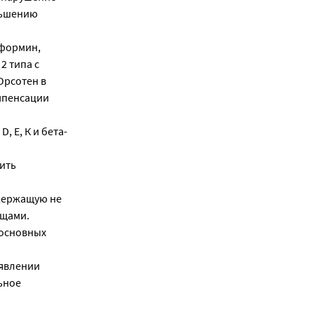
ньшению
тформин,
2 типа с
Орсотен в
мпенсации
 Е, К и бета-
ить
держащую не
ощами.
 основных
оявлении
ьное