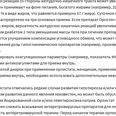
х реакций со стороны желудочно-кишечного тракта может уве
ен принимают на фоне питания, богатого жирами (например, 20
30 % в виде жиров, что равняется примерно 67 г жира). Суточно
аспределено на три основных приема. Если препарат Орсотен
й жиром, вероятность желудочно-кишечных реакций увеличива
ным диабетом 2 типа уменьшение массы тела при лечении преп
тся улучшением компенсации углеводного обмена, что может
жения дозы гипогликемических препаратов (например, произ
.
ровать коагуляционные параметры (например, показатель M
ии антикоагулянтами для приема внутрь.
яжелой диареи при применении орлистата, женщинам, примен
риема внутрь, необходимо использовать дополнительные мер
стата отмечались редкие случаи развития гипотиреоза и/или
зм развития данного явления неизвестен, но может быть обус
я йодированной соли и/или левотироксина натрия. Орлистат
ен снижать всасывание антиретровирусных препаратов для ле
ть антиретровирусной терапии. Перед началом терапии орли