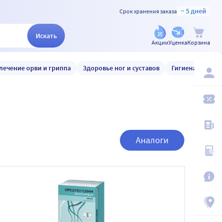
~ 5 дней
Срок хранения заказа
Искать
Акции
Уценка
Корзина
лечение орви и гриппа
Здоровье ног и суставов
Гигиена и уход
Аналоги