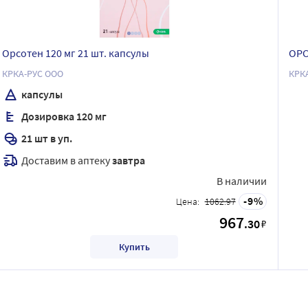
Орсотен 120 мг 21 шт. капсулы
ОРС
КРКА-РУС ООО
КРК
капсулы
Дозировка 120 мг
21 шт в уп.
Доставим в аптеку
завтра
В наличии
9
Цена:
1062.97
967
.30
₽
Купить