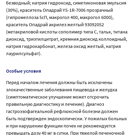
безводный; натрия гидроксид, симетиконовая эмульсия
(30%), краситель Опадрай YS-1R-7006 прозрачный
(гипромеллоза 5сП, макрогол 400, макрогол 6000),
краситель Опадрай акрилез желтый 93092052
(метакриловой кислоты сополимер типа С, тальк, титана
диоксид, триэтилцитрат, кремния диоксид коллоидный,
натрия гидрокарбонат, железа оксид желтый, натрия
лаурилсульфат).
Особые условия
Перед началом лечения должны быть исключены
злокачественные заболевания пищевода и желудка
(симптоматическое улучшение может отсрочить
правильную диагностику и лечение). Диагноз
гастроэзофагеальной рефлюксной болезни должен
быть подтвержден эндоскопически. У пожилых больных
и при нарушении функции почек не рекомендуется
превышать дозу 40 мг в сутки. При тяжелой печеночной