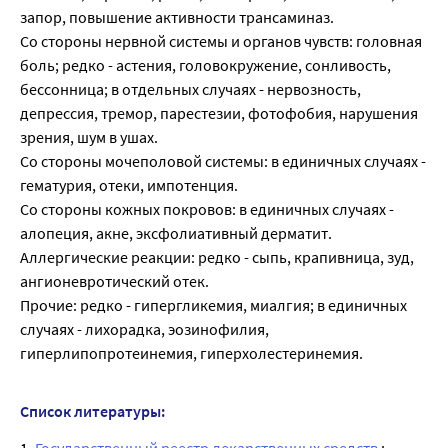
запор, повышение активности трансаминаз.
Со стороны нервной системы и органов чувств: головная
боль; редко - астения, головокружение, сонливость,
бессонница; в отдельных случаях - нервозность,
депрессия, тремор, парестезии, фотофобия, нарушения
зрения, шум в ушах.
Со стороны мочеполовой системы: в единичных случаях -
гематурия, отеки, импотенция.
Со стороны кожных покровов: в единичных случаях -
алопеция, акне, эксфолиативный дерматит.
Аллергические реакции: редко - сыпь, крапивница, зуд,
ангионевротический отек.
Прочие: редко - гипергликемия, миалгия; в единичных
случаях - лихорадка, эозинофилия,
гиперлипопротеинемия, гиперхолестеринемия.
Список литературы: