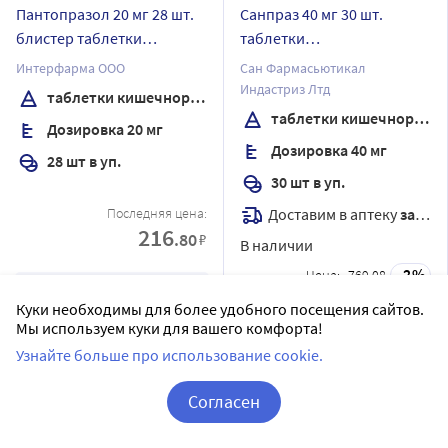
Пантопразол 20 мг 28 шт.
Санпраз 40 мг 30 шт.
блистер таблетки
таблетки
кишечнорастворимые ,
кишечнорастворимые ,
Интерфарма ООО
Сан Фармасьютикал
покрытые пленочной
покрытые пленочной
Индастриз Лтд
таблетки кишечнорастворимые , покрытые пленочной оболочкой
оболочкой
оболочкой
таблетки кишечнорастворимые , покрытые пленочной оболочкой
Дозировка 20 мг
Дозировка 40 мг
28 шт в уп.
30 шт в уп.
Доставим в аптеку
завтра
Последняя цена:
216
.80
₽
В наличии
2
Цена:
769.08
Сообщить о поступлении
753
.70
₽
Куки необходимы для более удобного посещения сайтов.
Мы используем куки для вашего комфорта!
Купить
Узнайте больше про использование cookie.
Согласен
Корзина
Вход / Регистрация