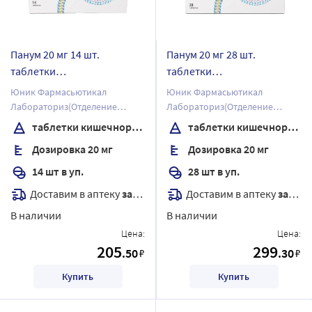
Панум 20 мг 14 шт.
Панум 20 мг 28 шт.
таблетки
таблетки
кишечнорастворимые ,
кишечнорастворимые ,
Юник Фармасьютикал
Юник Фармасьютикал
покрытые пленочной
покрытые пленочной
Лабораториз(Отделение
Лабораториз(Отделение
оболочкой
оболочкой
фирмы Дж.Б.Кемикалс энд
фирмы Дж.Б.Кемикалс энд
таблетки кишечнорастворимые , покрытые пленочной оболочкой
таблетки кишечнорастворимые , покрытые пленочной оболочкой
Фармасьютикалс Лтд)
Фармасьютикалс Лтд)
Дозировка 20 мг
Дозировка 20 мг
14 шт в уп.
28 шт в уп.
Доставим в аптеку
завтра
Доставим в аптеку
завтра
В наличии
В наличии
Цена:
Цена:
205
299
.50
.30
₽
₽
Купить
Купить