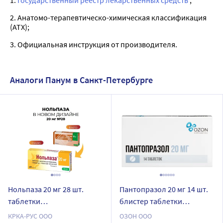
1.
Государственный реестр лекарственных средств
;
2. Анатомо-терапевтическо-химическая классификация
(ATX);
3. Официальная инструкция от производителя.
Аналоги Панум в Санкт-Петербурге
Нольпаза 20 мг 28 шт.
Пантопразол 20 мг 14 шт.
таблетки
блистер таблетки
кишечнорастворимые ,
кишечнорастворимые,
КРКА-РУС ООО
ОЗОН ООО