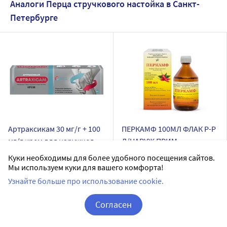
Аналоги Перца стручкового настойка в Санкт-
Петербурге
Артраксикам 30 мг/г + 100
ПЕРКАМФ 100МЛ ФЛАК Р-Р
мг/г крем для наружного
Д/НАРУЖ ПРИМ
применения 30 гр
СПИРТОВОЙ
АРТРА
Ярославская
Куки необходимы для более удобного посещения сайтов.
Мы используем куки для вашего комфорта!
фармацевтическая фабрика
крем для наружного применения
ЗАО
Узнайте больше про использование cookie.
Дозировка 30 мг/г + 100 мг/г
Последняя цена:
147
Доставим в аптеку
завтра
Согласен
.10
₽
В наличии
Корзина
Вход / Регистрация