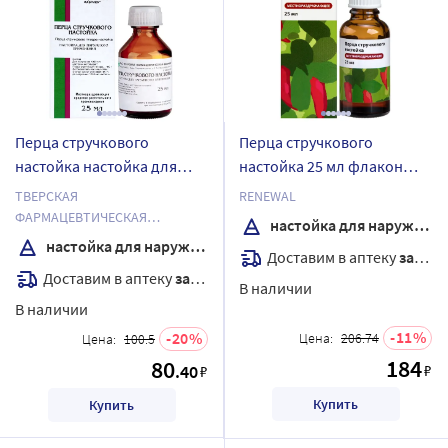
Перца стручкового
Перца стручкового
настойка настойка для
настойка 25 мл флакон
наружного применения 25
настойка для наружного
ТВЕРСКАЯ
RENEWAL
мл
применения
ФАРМАЦЕВТИЧЕСКАЯ
настойка для наружного применения
ФАБРИКА ОАО
настойка для наружного применения
Доставим в аптеку
завтра
Доставим в аптеку
завтра
В наличии
В наличии
11
20
Цена:
206.74
Цена:
100.5
184
80
.40
₽
₽
Купить
Купить