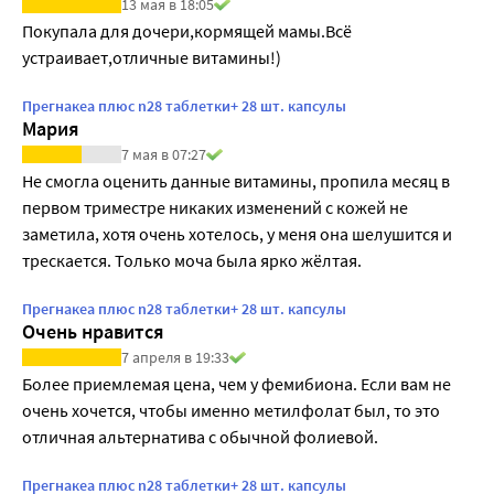
13 мая в 18:05
Покупала для дочери,кормящей мамы.Всё 
устраивает,отличные витамины!)
Прегнакеа плюс n28 таблетки+ 28 шт. капсулы
Мария
7 мая в 07:27
Не смогла оценить данные витамины, пропила месяц в 
первом триместре никаких изменений с кожей не 
заметила, хотя очень хотелось, у меня она шелушится и 
трескается. Только моча была ярко жёлтая.
Прегнакеа плюс n28 таблетки+ 28 шт. капсулы
Очень нравится
7 апреля в 19:33
Более приемлемая цена, чем у фемибиона. Если вам не 
очень хочется, чтобы именно метилфолат был, то это 
отличная альтернатива с обычной фолиевой. 
Прегнакеа плюс n28 таблетки+ 28 шт. капсулы