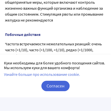
общепринятые меры, которые включают контроль
жизненно важных функций организма и наблюдение за
общим состоянием. Стимуляция рвоты или промывание
желудка не рекомендуются
Побочные действия
Частота встречаемости нежелательных реакций: очень
часто (>1/10), часто (>1/100, <1/10), редко (>1/1000,
<1/100).
Местные реакции: очень часто - ощущение жжения и
Куки необходимы для более удобного посещения сайтов.
Мы используем куки для вашего комфорта!
зуда; часто - ощущение тепла, покраснение, боль,
раздражение, сыпь в месте нанесения. Как правило, они
Узнайте больше про использование cookie.
выражены умеренно и проходят в течение первой
Согласен
недели после начала лечения.
Инфекции: часто - герпетическая инфекция (простой
Корзина
Вход / Регистрация
герпес лица и губ, варицеллиформная сыпь Капоши).
Дерматологические реакции: часто - фолликулит, зуд;
редко - акне.