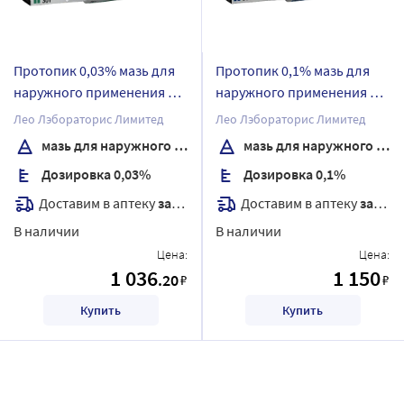
Протопик 0,03% мазь для
Протопик 0,1% мазь для
наружного применения 30
наружного применения 30
гр
гр
Лео Лэбораторис Лимитед
Лео Лэбораторис Лимитед
мазь для наружного применения
мазь для наружного применения
Дозировка 0,03%
Дозировка 0,1%
Доставим в аптеку
завтра
Доставим в аптеку
завтра
В наличии
В наличии
Цена:
Цена:
1 036
1 150
.20
₽
₽
Купить
Купить