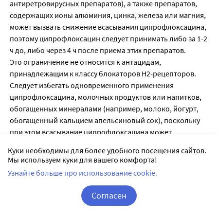
антиретровирусных препаратов), а также препаратов,
содержащих ионы алюминия, цинка, железа или магния,
может вызвать снижение всасывания ципрофлоксацина,
поэтому ципрофлоксацин следует принимать либо за 1-2
ч до, либо через 4 ч после приема этих препаратов.
Это ограничение не относится к антацидам,
принадлежащим к классу блокаторов Н2-рецепторов.
Следует избегать одновременного применения
ципрофлоксацина, молочных продуктов или напитков,
обогащенных минералами (например, молоко, йогурт,
обогащенный кальцием апельсиновый сок), поскольку
при этом всасывание ципрофлоксацина может
уменьшаться. Однако кальций, входящий в состав других
Куки необходимы для более удобного посещения сайтов.
пищевых продуктов, существенно не влияет на
Мы используем куки для вашего комфорта!
всасывание ципрофлоксацина.
Узнайте больше про использование cookie.
При сочетанном применении ципрофлоксацина и
омепразола может отмечаться незначительное
Согласен
снижение максимальной концентрации (Смах) препарата
Корзина
Вход / Регистрация
в плазме крови и уменьшение площади под кривой