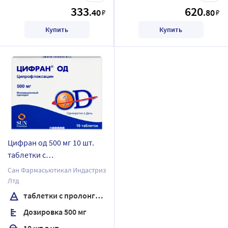
333
620
.40
.80
₽
₽
Купить
Купить
Цифран од 500 мг 10 шт.
таблетки с
пролонгированным
Сан Фармасьютикал Индастриз
высвобождением,
Лтд
покрытые пленочной
таблетки с пролонгированным высвобождением, покрытые пленочной оболочкой
оболочкой
Дозировка 500 мг
10 шт в уп.