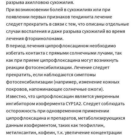
разрыва ахилловою сухожилия.
При возникновении болей в сухожилиях или при
появлении первых признаков тендинита лечение
следует прекратить в связи с тем, что описаны отдельные
случаи воспаления и даже разрыва сухожилий во время
лечения фторхинолонами.
В период лечения ципрофлоксацином необходимо
избегать контакта с прямыми солнечными лучами, так
как при приеме ципрофлоксацина могут возникнуть
реакции фотосенсибилизации. Лечение следует
прекратить, если наблюдаются симптомы
фотосенсибилизации (например, изменение кожных
покровов, напоминающее солнечные ожоги).
Известно, что ципрофлоксацин является умеренным
ингибитором изофермента CYP1A2. Следует соблюдать
осторожность при одновременном применении
ципрофлоксацина и препаратов, метаболизирующихся
данным изоферментом, таких как теофиллин,
метилксантин, кофеин, т.к. увеличение концентрации