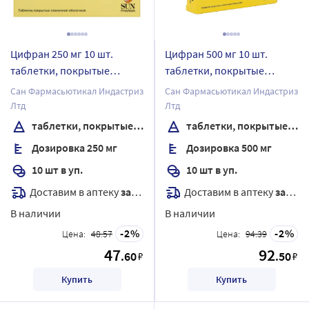
Цифран 250 мг 10 шт.
Цифран 500 мг 10 шт.
таблетки, покрытые
таблетки, покрытые
пленочной оболочкой
пленочной оболочкой
Сан Фармасьютикал Индастриз
Сан Фармасьютикал Индастриз
Лтд
Лтд
таблетки, покрытые пленочной оболочкой
таблетки, покрытые пленочной оболочкой
Дозировка 250 мг
Дозировка 500 мг
10 шт в уп.
10 шт в уп.
Доставим в аптеку
завтра
Доставим в аптеку
завтра
В наличии
В наличии
2
2
Цена:
48.57
Цена:
94.39
47
92
.60
.50
₽
₽
Купить
Купить