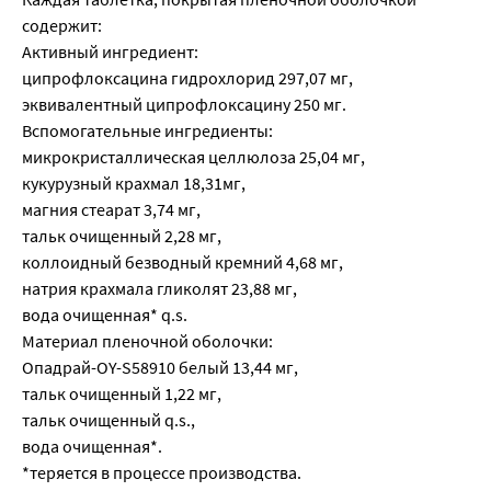
содержит:
Активный ингредиент:
ципрофлоксацина гидрохлорид 297,07 мг,
эквивалентный ципрофлоксацину 250 мг.
Вспомогательные ингредиенты:
микрокристаллическая целлюлоза 25,04 мг,
кукурузный крахмал 18,31мг,
магния стеарат 3,74 мг,
тальк очищенный 2,28 мг,
коллоидный безводный кремний 4,68 мг,
натрия крахмала гликолят 23,88 мг,
вода очищенная* q.s.
Материал пленочной оболочки:
Опадрай-OY-S58910 белый 13,44 мг,
тальк очищенный 1,22 мг,
тальк очищенный q.s.,
вода очищенная*.
*теряется в процессе производства.