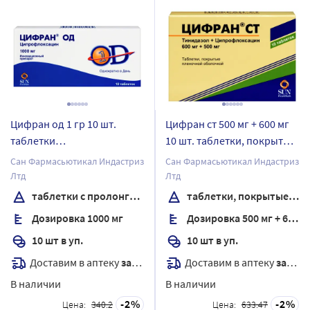
Цифран од 1 гр 10 шт.
Цифран ст 500 мг + 600 мг
таблетки
10 шт. таблетки, покрытые
пролонгированные
пленочной оболочкой
Сан Фармасьютикал Индастриз
Сан Фармасьютикал Индастриз
покрытые пленочной
Лтд
Лтд
оболочкой
таблетки с пролонгированным высвобождением, покрытые пленочной оболочкой
таблетки, покрытые пленочной оболочкой
Дозировка 1000 мг
Дозировка 500 мг + 600 мг
10 шт в уп.
10 шт в уп.
Доставим в аптеку
завтра
Доставим в аптеку
завтра
В наличии
В наличии
2
2
Цена:
340.2
Цена:
633.47