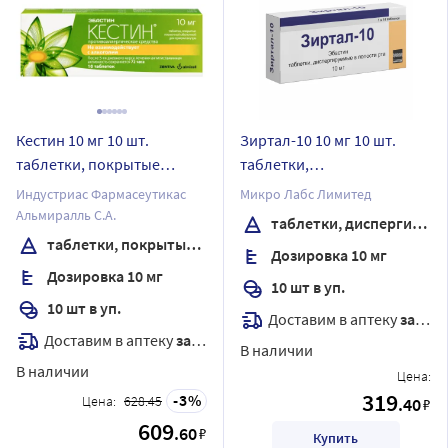
Кестин 10 мг 10 шт.
Зиртал-10 10 мг 10 шт.
таблетки, покрытые
таблетки,
пленочной оболочкой
диспергируемые в
Индустриас Фармасеутикас
Микро Лабс Лимитед
полости рта
Альмиралль С.А.
таблетки, диспергируемые в полости рта
таблетки, покрытые пленочной оболочкой
Дозировка 10 мг
Дозировка 10 мг
10 шт в уп.
10 шт в уп.
Доставим в аптеку
завтра
Доставим в аптеку
завтра
В наличии
В наличии
Цена:
319
3
Цена:
628.45
.40
₽
609
.60
₽
Купить