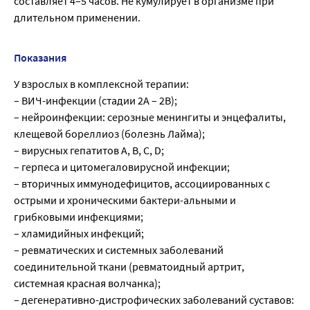
составляет 4–5 часов. Не кумулирует в организме при
длительном применении.
Показания
У взрослых в комплексной терапии:
– ВИЧ-инфекции (стадии 2А – 2В);
– нейроинфекции: серозные менингиты и энцефалиты,
клещевой бореллиоз (болезнь Лайма);
– вирусных гепатитов А, В, С, D;
– герпеса и цитомегаловирусной инфекции;
– вторичных иммунодефицитов, ассоциированных с
острыми и хроническими бактери-альными и
грибковыми инфекциями;
– хламидийных инфекций;
– ревматических и системных заболеваний
соединительной ткани (ревматоидный артрит,
системная красная волчанка);
– дегенеративно-дистрофических заболеваний суставов: