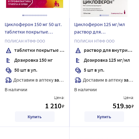
Циклоферон 150 мг 50 шт.
Циклоферон 125 мг/мл
таблетки покрытые
раствор для
кишечнорастворимой
внутривенного и
ПОЛИСАН НТФФ ООО
ПОЛИСАН НТФФ ООО
оболочкой
внутримышечного
таблетки покрытые кишечнорастворимой оболочкой
раствор для внутривенного и внутримышечного введения
введения 2 мл ампулы 5
Дозировка 150 мг
Дозировка 125 мг/мл
шт.
50 шт в уп.
5 шт в уп.
Доставим в аптеку
завтра
Доставим в аптеку
завтра
В наличии
В наличии
Цена:
Цена:
1 210
519
.30
₽
₽
Купить
Купить