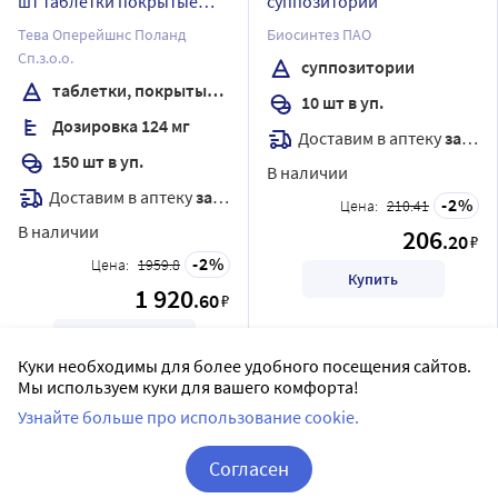
шт таблетки покрытые
суппозитории
пленочной оболочкой
Тева Оперейшнс Поланд
Биосинтез ПАО
Сп.з.о.о.
суппозитории
таблетки, покрытые пленочной оболочкой
10 шт в уп.
Дозировка 124 мг
Доставим в аптеку
завтра
150 шт в уп.
В наличии
Доставим в аптеку
завтра
2
Цена:
210.41
В наличии
206
.20
₽
2
Цена:
1959.8
Купить
1 920
.60
₽
Купить
Куки необходимы для более удобного посещения сайтов.
Мы используем куки для вашего комфорта!
Узнайте больше про использование cookie.
Согласен