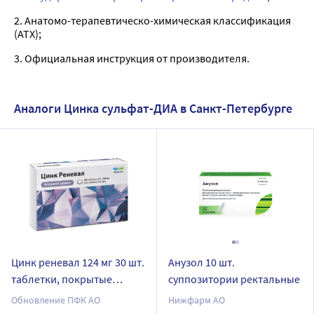
2. Анатомо-терапевтическо-химическая классификация
(ATX);
3. Официальная инструкция от производителя.
Аналоги Цинка сульфат-ДИА в Санкт-Петербурге
Цинк реневал 124 мг 30 шт.
Анузол 10 шт.
таблетки, покрытые
суппозитории ректальные
пленочной оболочкой
Обновление ПФК АО
Нижфарм АО