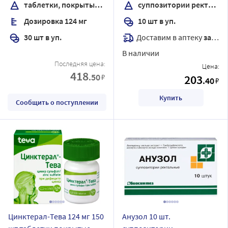
таблетки, покрытые пленочной оболочкой
суппозитории ректальные
Дозировка 124 мг
10 шт в уп.
Доставим в аптеку
завтра
30 шт в уп.
В наличии
Последняя цена:
Цена:
418
.50
₽
203
.40
₽
Купить
Сообщить о поступлении
Цинктерал-Тева 124 мг 150
Анузол 10 шт.