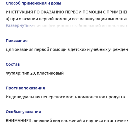
Способ применения и дозы
ИНСТРУКЦИЯ ПО ОКАЗАНИЮ ПЕРВОЙ ПОМОЩИ С ПРИМЕНЕН
а) при оказании первой помощи все манипуляции выполнять в
Развернуть
распространения инфекционных заболеваний использовать м
б) при артериальном кровотечении из крупной (магистральн
кровоостанавливающий (п. 4 Состава аптечки) выше места п
Показания
рану давящую (тугую) повязку (п. 5 - 8 Состава аптечки);
Для оказания первой помощи в детских и учебных учрежде
в) при отсутствии у лица, которому оказывают первую помо
помощи устройства для проведения искусственного дыхания «Р
Состав
г) при наличии раны наложить давящую (тугую) повязку, испол
Футляр: тип 20, пластиковый
аптечки). При отсутствии кровотечения из раны и отсутств
салфетку (п. 8 Состава аптечки) и закрепить ее лейкопласт
бактерицидный (п. 10 -11 Состава аптечки);
Противопоказания
д) покрывало спасательное изотермическое (п. 12 Состава а
Индивидуальная непереносимость компонентов продукта
переохлаждения; золотой стороной к телу для защиты от пе
закрепить.
Особые указания
ВНИМАНИЕ!!! внешний вид вложений и надписи на аптечке м