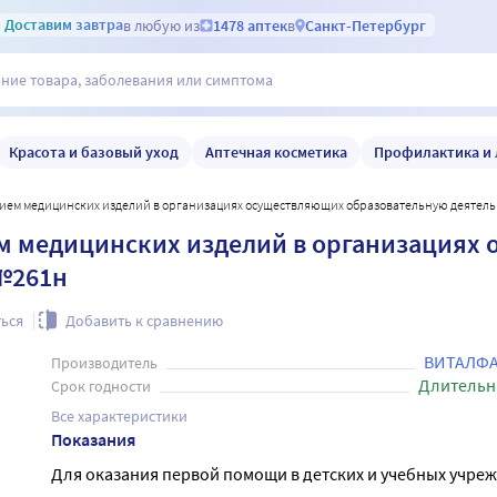
Доставим
завтра
в любую из
1478 аптек
в
Санкт-Петербург
Красота и базовый уход
Аптечная косметика
Профилактика и 
нием медицинских изделий в организациях осуществляющих образовательную деятель
м медицинских изделий в организациях
№261н
ься
Добавить к сравнению
ВИТАЛФА
Производитель
Длительн
Срок годности
Все характеристики
Показания
Для оказания первой помощи в детских и учебных учре