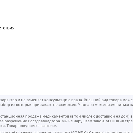
тствия 
характер и не заменяет консультацию врача. Внешний вид товара може
ыбор из которых при заказе невозможен. У товара может измениться н
истанционная продажа медикаментов (в том числе с доставкой на дом) в
 разрешение Росздравнадзора. Мы не нарушаем закон. АО НПК «Катрен
ки. Товар покупается в аптеке.
ем сайта заявки в адрес поставщика (АО НПК «Катрен») от имени апте