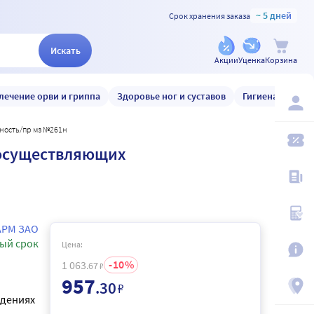
~ 5 дней
Срок хранения заказа
Искать
Акции
Уценка
Корзина
лечение орви и гриппа
Здоровье ног и суставов
Гигиена и уход
ность/пр мз №261н
 осуществляющих
РМ ЗАО
ый срок
Цена:
10
1 063
.67
₽
957
.30
₽
ждениях