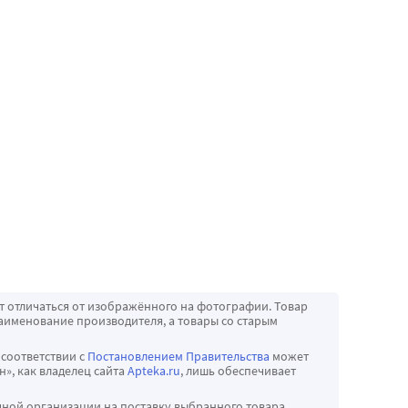
т отличаться от изображённого на фотографии. Товар
аименование производителя, а товары со старым
 соответствии с
Постановлением Правительства
может
», как владелец сайта
Apteka.ru
, лишь обеспечивает
чной организации на поставку выбранного товара