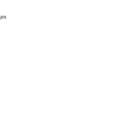
ИХ 
омплектации 
ьную 