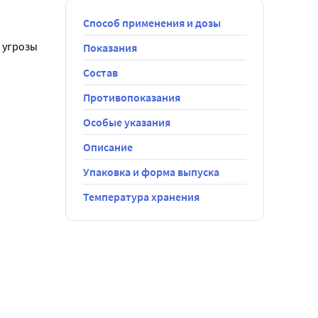
Способ применения и дозы
 угрозы 
Показания
Состав
жить жгут 
наложить на 
Противопоказания
Особые указания
 при 
Описание
 - 7 Состава 
Упаковка и форма выпуска
стерильную 
Температура хранения
йкопластырь 
 
ь и 