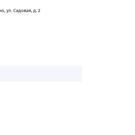
.
, ул. Садовая, д. 2
 шт.
ФЗ «Об основах охраны здоровья граждан в РФ» аптечка не под