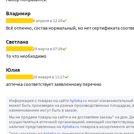
Владимир
6 апреля в 12:29
Всё отлично, состав нормальный, но нет сертификата соотве
Светлана
20 марта в 07:39
То что необходимо
Юлия
29 января в 11:27
аптечка соответствует заявленному перечню
Информация о товарах на сайте
Apteka.ru
носит ознакомительный 
может быть произведен на разных производственных площадках, в
наименованием могут быть в заказе.
Мы не продаем товары на сайте и не доставляем заказы* на дом. Д
осуществляться аптечной организацией, имеющей соответствующее
наличие представленных на
Apteka.ru
товаров в ассортименте апте
*под «заказом» на
Apteka.ru
понимается формирование пользовател