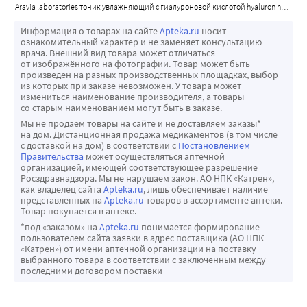
aravia laboratories тоник увлажняющий с гиалуроновой кислотой hyaluron hydrating tonic 200 мл
Информация о товарах на сайте
Apteka.ru
носит
ознакомительный характер и не заменяет консультацию
врача. Внешний вид товара может отличаться
от изображённого на фотографии. Товар может быть
произведен на разных производственных площадках, выбор
из которых при заказе невозможен. У товара может
измениться наименование производителя, а товары
со старым наименованием могут быть в заказе.
Мы не продаем товары на сайте и не доставляем заказы*
на дом. Дистанционная продажа медикаментов (в том числе
с доставкой на дом) в соответствии с
Постановлением
Правительства
может осуществляться аптечной
организацией, имеющей соответствующее разрешение
Росздравнадзора. Мы не нарушаем закон. АО НПК «Катрен»,
как владелец сайта
Apteka.ru
, лишь обеспечивает наличие
представленных на
Apteka.ru
товаров в ассортименте аптеки.
Товар покупается в аптеке.
*под «заказом» на
Apteka.ru
понимается формирование
пользователем сайта заявки в адрес поставщика (АО НПК
«Катрен») от имени аптечной организации на поставку
выбранного товара в соответствии с заключенным между
последними договором поставки