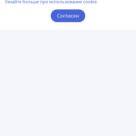
Узнайте больше про использование cookie.
Согласен
Корзина
Вход / Регистрация
ПРИЛОЖЕНИЯ
СЛЕДИТЕ ЗА НАМИ
ГОРЯЧАЯ ЛИНИЯ
О КОМПАНИИ