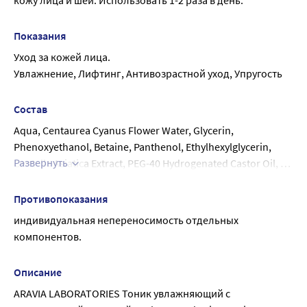
кожу лица и шеи. Использовать 1-2 раза в день.
Показания
Уход за кожей лица.
Увлажнение, Лифтинг, Антивозрастной уход, Упругость
Состав
Aqua, Centaurea Cyanus Flower Water, Glycerin, 
Phenoxyethanol, Betaine, Panthenol, Ethylhexylglycerin, 
Развернуть
Centella Asiatica Extract, PEG-40 Hydrogenated Castor Oil, 
Salvia Hispanica Herb Extract, Disodium EDTA, Parfum, 
Sodium Hyaluronate
Противопоказания
индивидуальная непереносимость отдельных 
компонентов.
Описание
ARAVIA LABORATORIES Тоник увлажняющий с 