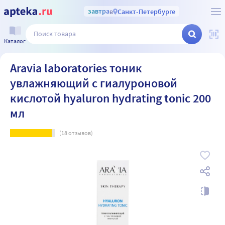
завтра
в
Санкт-Петербурге
Каталог
Aravia laboratories тоник
увлажняющий с гиалуроновой
кислотой hyaluron hydrating tonic 200
мл
(
18
отзывов)