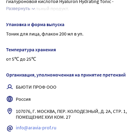
гиалуроновой кислотой Hyaluron Hydrating Tonic - 
Развернуть
Профессиональный продукт.
Внешний вид: прозрачная жидкость
Тоник глубоко увлажняет, смягчает и защищает кожу от 
Упаковка и форма выпуска
потери влаги в течение длительного времени.
Тоник для лица, флакон 200 мл в уп.
Защищает от негативного воздействия окружающей 
среды, убирает следы усталости, дарит здоровый цвет 
Температура хранения
лица и возвращает сияние.
от 5℃ до 25℃
Омолаживает, повышает упругость и эластичность, 
укрепляет кожу.
Восстанавливает нормальный уровень рН.
Организация, уполномоченная на принятие претензий
Результат кожа увлажненная, сияющая.
БЬЮТИ ПРОФ ООО
Россия
107076, Г. МОСКВА, ПЕР. КОЛОДЕЗНЫЙ, Д. 2А, СТР. 1, 
ПОМЕЩЕНИЕ XXVI КОМ. 27
info@aravia-prof.ru