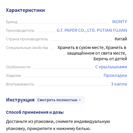
прокладку для максимальной защиты и ощущения
Характеристики
комфорта. Длина прокладки 24 см комфортна для
использования при умеренных выделениях. Барьерные
MONTY
Бренд
линии, расположенные по всей длине прокладки,
G.T. PAPER CO., LTD. PUTIAN FUJIAN
Производитель
обеспечивают дополнительную защиту от протеканий.
Китай
Страна производитель
Каждая упаковка содержит 10 прокладок в
Хранить в сухом месте, Хранить в 
Специальные свойства
индивидуальной упаковке, которые легко и удобно
защищённом от света месте, 
использовать благодаря анатомической форме.
Беречь от детей
С крылышками
Особенности
Прокладки
Изделие
3 капли
Впитываемость
Инструкция
Смотреть полностью
Способ применения и дозы
Достаньте из упаковки, снимите индивидуальную 
упаковку, прикрепите к нижнему белью.