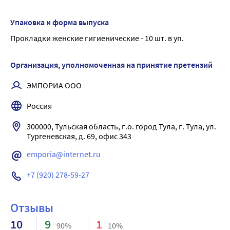
прокладки, обеспечивают дополнительную защиту от
Мягкая поверхность
протеканий Женские гигиенические прокладки Monty
Дышащий верхний слой
Упаковка и форма выпуска
ULTRA THIN NORMAL PLUS имеют нежную поверхность из
Анатомическая форма
Прокладки женские гигиенические - 10 шт. в уп.
мягкого хлопкового, дышащего материала, мгновенно
Удобная для утилизации индивидуальная упаковка
впитывают влагу и удерживают ее внутри. Мягкие
-индивидуальная упаковка
Организация, уполномоченная на принятие претензий
крылышки надежно фиксируют прокладку для
Без ароматизаторов
максимальной защиты и ощущения комфорта. Длина
ЭМПОРИА ООО
прокладки 24 см комфортна для использования при
умеренных выделениях. Барьерные линии,
Россия
расположенные по всей длине прокладки,
300000, Тульская область, г.о. город Тула, г. Тула, ул. 
обеспечивают дополнительную защиту от протеканий. Пре
Тургеневская, д. 69, офис 343
emporia@internet.ru
+7 (920) 278-59-27
Отзывы
10
9
1
90%
10%