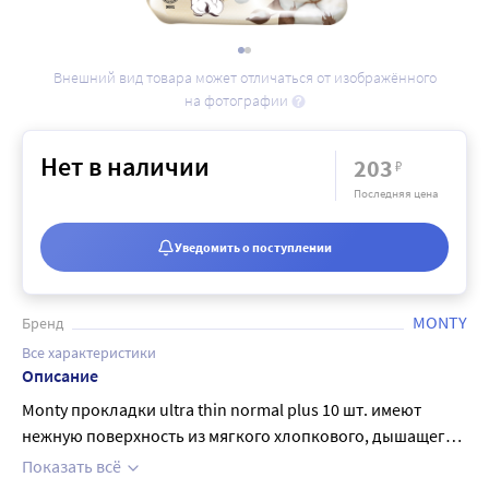
Внешний вид товара может отличаться от изображённого
на фотографии
Нет в наличии
203
₽
Последняя цена
Уведомить о поступлении
MONTY
Бренд
Все характеристики
Описание
Monty прокладки ultra thin normal plus 10 шт. имеют
нежную поверхность из мягкого хлопкового, дышащего
материала, мгновенно впитывают влагу и удерживают ее
Показать всё
внутри. Мягкие крылышки надежно фиксируют