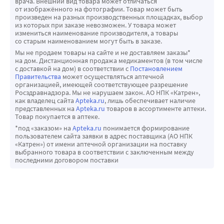
врача. Внешний вид товара может отличаться
защищает масло от прогоркания.
от изображённого на фотографии. Товар может быть
произведен на разных производственных площадках, выбор
Масло КАЛЕНДУЛЫ получают двумя способами: методом 
из которых при заказе невозможен. У товара может
инфузии (мацерации), когда соцветия календулы в 
измениться наименование производителя, а товары
со старым наименованием могут быть в заказе.
течение некоторого времени настаивают на 
Мы не продаем товары на сайте и не доставляем заказы*
растительном (подсолнечном или оливковом) масле. 
на дом. Дистанционная продажа медикаментов (в том числе
Другой способ получения методом экстракции с 
с доставкой на дом) в соответствии с
Постановлением
Правительства
может осуществляться аптечной
использованием углекислого газа С02. Масло календулы 
организацией, имеющей соответствующее разрешение
является носителем всех полезных веществ, 
Росздравнадзора. Мы не нарушаем закон. АО НПК «Катрен»,
как владелец сайта
Apteka.ru
, лишь обеспечивает наличие
содержащихся в цветках календулы.
представленных на
Apteka.ru
товаров в ассортименте аптеки.
Товар покупается в аптеке.
*под «заказом» на
Apteka.ru
понимается формирование
пользователем сайта заявки в адрес поставщика (АО НПК
«Катрен») от имени аптечной организации на поставку
выбранного товара в соответствии с заключенным между
последними договором поставки