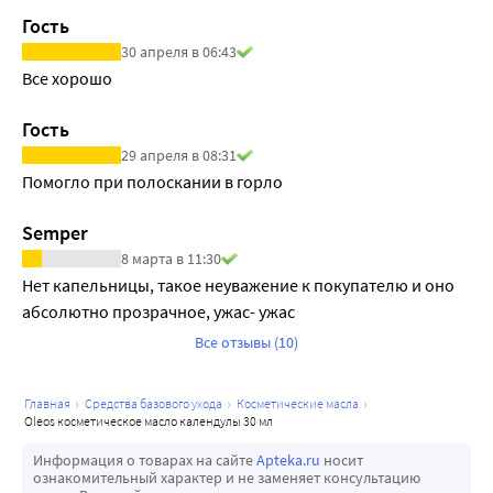
эффективно стимулирует восстановление клеток кожи, а 
Гость
также обладает отбеливающими свойствами. Экстракт 
30 апреля в 06:43
розмарина в 10 раз превышает по своей 
Все хорошо
антиоксидантной активности искусственные 
антиоксиданты. Значительно замедляет и практически 
Гость
останавливает процесс окисления (порчи) растительных 
29 апреля в 08:31
масел. Обладает «каскадным» эффектом 
Помогло при полоскании в горло
антиоксидантной защиты кожи, т.е. образует на 
поверхности кожи различные по химической структуре 
Semper
антиоксиданты, которые обладают более сильным и 
8 марта в 11:30
более длительным действием защиты кожи от 
Нет капельницы, такое неуважение к покупателю и оно 
свободных радикалов, чем их предшественники. 
абсолютно прозрачное, ужас- ужас
Сохраняет эластичность кожи, предотвращает старение. 
Все отзывы (10)
Уникальность свойств витаминно-антиоксидантного 
комплекса: обеспечивает двойную защиту кожи от 
разрушающего воздействия УФ-лучей и свободных 
главная
средства базового ухода
косметические масла
oleos косметическое масло календулы 30 мл
радикалов; повышает иммунитет кожи, замедляет 
процесс ее старения; предотвращает появление 
Информация о товарах на сайте
Apteka.ru
носит
ознакомительный характер и не заменяет консультацию
пигментных пятен, обладает отбеливающим действием; 