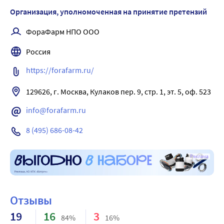
сухих мозолей, предотвращает их появление. Оказывает
возвращают коже эластичность и мягкость.
Организация, уполномоченная на принятие претензий
регенерирующее действие, питает и разглаживает кожу
ступней, предохраняет от сухости, трещин и шелушения,
ФораФарм НПО ООО
делает их гладкими.
Эффективность крема для ступней Софья с экстрактом
Россия
пиявки и мочевины обеспечена комплексным действием
https://forafarm.ru/
натуральных компонентов, обладающих выраженными
смягчающими, увлажняющими, отшелушивающими,
129626, г. Москва, Кулаков пер. 9, стр. 1, эт. 5, оф. 523
регенерирующими и противовоспалительными свойствами.
info@forafarm.ru
8 (495) 686-08-42
Реклама
Отзывы
19
16
3
84%
16%