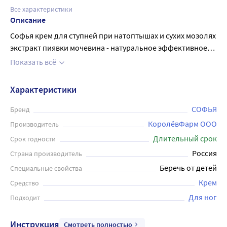
Все характеристики
Описание
Софья крем для ступней при натоптышах и сухих мозолях
экстракт пиявки мочевина - натуральное эффективное
средство. Эффективность крема для ступней Софья с
Показать всё
экстрактом пиявки и мочевины обеспечена комплексным
действием натуральных компонентов, обладающих
Характеристики
выраженными смягчающими, увлажняющими,
отшелушивающими, регенерирующими и
СОФЬЯ
Бренд
противовоспалительными свойствами. Оказывает
КоролёвФарм ООО
Производитель
регенерирующее действие, питает и разглаживает кожу
Длительный срок
Срок годности
ступней, предохраняет от натоптышей. Перед сном ноги
Россия
Страна производитель
распарить бережно, обработать пемзой. Протереть
Беречь от детей
Специальные свойства
насухо, нанести крем на поврежденную область.
Процедуру повторять до полного оздоровления кожи.
Крем
Средство
Объём тубы 125 мл
Для ног
Подходит
Инструкция
Смотреть полностью