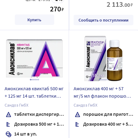
2 113
.00
₽
270
₽
Купить
Сообщить о поступлении
Амоксиклав квиктаб 500 мг
Амоксиклав 400 мг + 57
+ 125 мг 14 шт. таблетки
мг/5 мл флакон порошок
диспергируемые
для приготовления
Сандоз ГмбХ
Сандоз ГмбХ
суспензии для приема
таблетки диспергируемые
порошок для приготовления суспензии для приема внутрь
внутрь 22 гр
Дозировка 500 мг + 125 мг
Дозировка 400 мг + 57 мг/5 мл
комплектность пипетка
дозировочная
14 шт в уп.