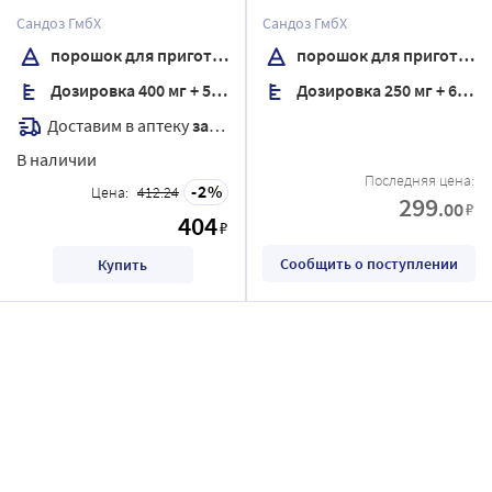
для приготовления
приготовления суспензии
Сандоз ГмбХ
Сандоз ГмбХ
суспензии для приема
для приема внутрь 15,8 гр
порошок для приготовления суспензии для приема внутрь
порошок для приготовления суспензии для приема внутрь
внутрь для приема внутрь
комплектность пипетка
Дозировка 400 мг + 57 мг/5 мл
Дозировка 250 мг + 62,5 мг/5 мл
22 гр
дозировочная
градуированная
Доставим в аптеку
завтра
В наличии
Последняя цена:
2
Цена:
412.24
299
.00
₽
404
₽
Сообщить о поступлении
Купить