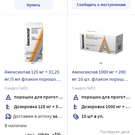
Сообщить о поступлении
Купить
Амоксиклав 125 мг + 31,25
Амоксиклав 1000 мг + 200
мг/5 мл флакон порошок
мг 10 шт. флакон порошок
для приготовления
для приготовления
Сандоз ГмбХ
Сандоз ГмбХ
суспензии для приема
раствора для
порошок для приготовления суспензии для приема внутрь
порошок для приготовления раствора
внутрь 7,88 гр
внутривенного введения
Дозировка 125 мг + 31,25 мг/5 мл
Дозировка 1000 мг + 200 мг
комплектность шприц-
дозатор
Доставим в аптеку
завтра
10 шт в уп.
В наличии
Последняя цена:
2
Цена:
275.51