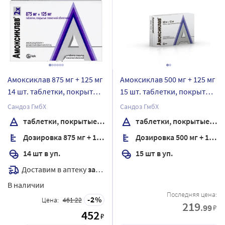
Амоксиклав 875 мг + 125 мг
Амоксиклав 500 мг + 125 мг
14 шт. таблетки, покрытые
15 шт. таблетки, покрытые
пленочной оболочкой
пленочной оболочкой
Сандоз ГмбХ
Сандоз ГмбХ
таблетки, покрытые пленочной оболочкой
таблетки, покрытые пленочной оболочкой
Дозировка 875 мг + 125 мг
Дозировка 500 мг + 125 мг
14 шт в уп.
15 шт в уп.
Доставим в аптеку
завтра
В наличии
Последняя цена:
2
Цена:
461.22
219
.99
₽
452
₽