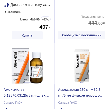
градуированная
Доставим в аптеку
завтра
В наличии
Последняя цена:
2
Цена:
415.31
444
.00
₽
407
₽
Сообщить о поступлении
Купить
Амоксиклав
Амоксиклав 250 мг + 62,5
0,125+0,03125/5 мл флакон
мг/5 мл флакон порошок
порошок для
для приготовления
Сандоз ГмбХ
Сандоз ГмбХ
приготовления суспензии
суспензии для приема