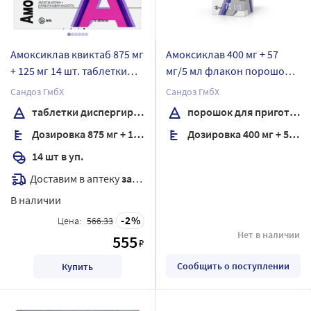
Амоксиклав квиктаб 875 мг
Амоксиклав 400 мг + 57
+ 125 мг 14 шт. таблетки
мг/5 мл флакон порошок
диспергируемые
для приготовления
Сандоз ГмбХ
Сандоз ГмбХ
суспензии для приема
таблетки диспергируемые
порошок для приготовления суспензии для приема внутрь
внутрь 11 гр
Дозировка 875 мг + 125 мг
Дозировка 400 мг + 57 мг/5 мл
комплектность пипетка
дозировочная
14 шт в уп.
градуированная
Доставим в аптеку
завтра
В наличии
2
Цена:
566.33
Нет в наличии
555
₽
Сообщить о поступлении
Купить