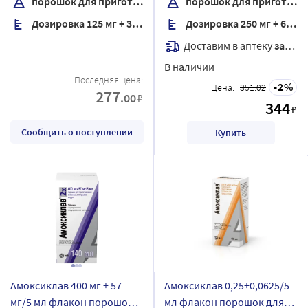
порошок для приготовления суспензии для приема внутрь
порошок для приготовления суспензии для приема внутрь
для приема внутрь 7,88 гр
внутрь 15,8 гр
Дозировка 125 мг + 31,25 мг/5 мл
Дозировка 250 мг + 62,5 мг/5 мл
комплектность пипетка
комплектность шприц-
дозировочная
дозатор
Доставим в аптеку
завтра
градуированная
В наличии
Последняя цена:
2
Цена:
351.02
277
.00
₽
344
₽
Сообщить о поступлении
Купить
Амоксиклав 400 мг + 57
Амоксиклав 0,25+0,0625/5
мг/5 мл флакон порошок
мл флакон порошок для