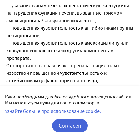
— указание в анамнезе на холестатическую желтуху или
на нарушения функции печени, вызванные приемом
амоксициллина/клавулановой кислоты;
— повышенная чувствительность к антибиотикам группы
пенициллинов;
— повышенная чувствительность к амоксициллину или
клавулановой кислоте или другим компонентам
препарата.
С осторожностью назначают препарат пациентам с
известной повышенной чувствительностью к
антибиотикам цефалоспоринового ряда,
псевдомембранозным колитом в анамнезе, при
печеночной недостаточности, тяжелых нарушениях
Куки необходимы для более удобного посещения сайтов.
Мы используем куки для вашего комфорта!
функции почек.
Узнайте больше про использование cookie.
Передозировка
Согласен
боль в животе, диарея, рвота; возможно также
Корзина
Вход / Регистрация