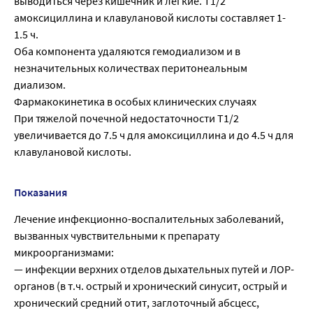
выводиться через кишечник и легкие. T1/2
амоксициллина и клавулановой кислоты составляет 1-
1.5 ч.
Оба компонента удаляются гемодиализом и в
незначительных количествах перитонеальным
диализом.
Фармакокинетика в особых клинических случаях
При тяжелой почечной недостаточности T1/2
увеличивается до 7.5 ч для амоксициллина и до 4.5 ч для
клавулановой кислоты.
Показания
Лечение инфекционно-воспалительных заболеваний,
вызванных чувствительными к препарату
микроорганизмами:
— инфекции верхних отделов дыхательных путей и ЛОР-
органов (в т.ч. острый и хронический синусит, острый и
хронический средний отит, заглоточный абсцесс,