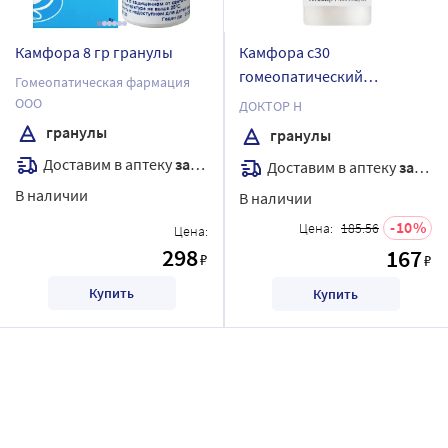
Камфора 8 гр гранулы
Камфора с30
гомеопатический
Гомеопатическая фармация
монокомпонентный
ООО
ДОКТОР Н
препарат природного
гранулы
гранулы
происхождения 5 гр
Доставим в аптеку
завтра
Доставим в аптеку
завтра
гранулы гомеопатические
В наличии
В наличии
10
Цена:
185.56
Цена:
298
167
₽
₽
Купить
Купить