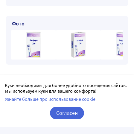
Фото
Доставка Камфора в Саратове
Куки необходимы для более удобного посещения сайтов.
Мы используем куки для вашего комфорта!
Заказывая на Apteka.ru, можно выбрать доставку
в удобную для вас аптеку рядом с домом или по дороге
Узнайте больше про использование cookie.
на работу.
Согласен
Все пункты доставки в Саратове – 440 аптек.
Корзина
Вход / Регистрация
Ригла
5