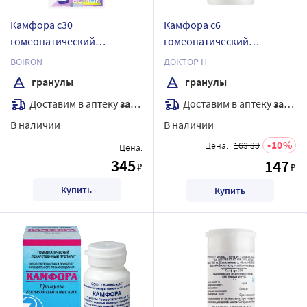
Камфора с30
Камфора с6
гомеопатический
гомеопатический
монокомпонентный
монокомпонентный
BOIRON
ДОКТОР Н
препарат минерально-
препарат природного
гранулы
гранулы
химического
происхождения 5 гр
Доставим в аптеку
завтра
Доставим в аптеку
завтра
происхождения 4 гр
гранулы гомеопатические
гранулы гомеопатические
В наличии
В наличии
10
Цена:
163.33
Цена:
345
147
₽
₽
Купить
Купить