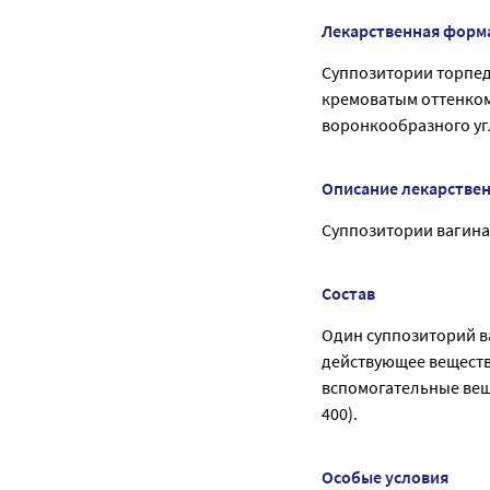
Лекарственная форм
Суппозитории торпед
кремоватым оттенком 
воронкообразного уг
Описание лекарстве
Суппозитории вагинал
Состав
Один суппозиторий в
действующее вещество
вспомогательные вещ
400).
Особые условия