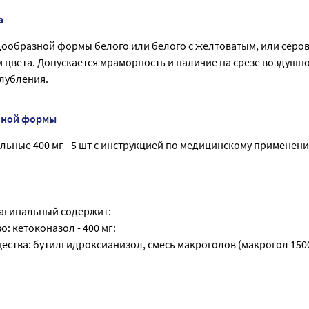
а
ообразной формы белого или белого с желтоватым, или серов
цвета. Допускается мраморность и наличие на срезе воздушно
лубления.
нной формы
ьные 400 мг - 5 шт с инструкцией по медицинскому применени
агинальный содержит:
: кетоконазол - 400 мг:
ества: бутилгидроксианизол, смесь макроголов (макрогол 150