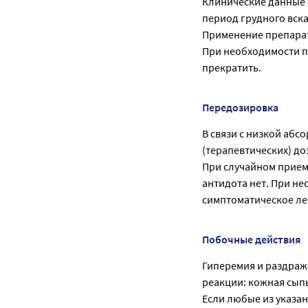
Клинические данные 
период грудного вск
Применение препарат
При необходимости п
прекратить.
Передозировка
В связи с низкой аб
(терапевтических) д
При случайном прием
антидота нет. При н
симптоматическое ле
Побочные действия
Гиперемия и раздраж
реакции: кожная сып
Если любые из указа