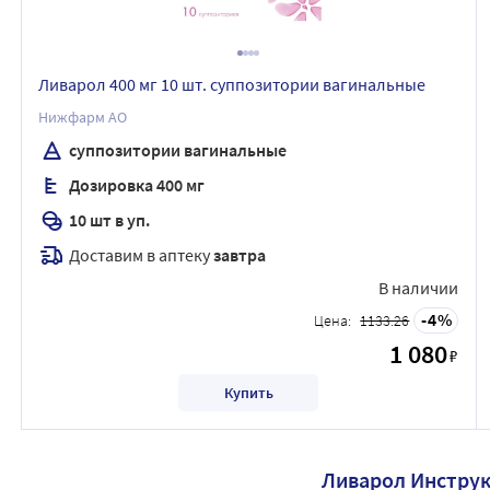
Ливарол 400 мг 10 шт. суппозитории вагинальные
Нижфарм АО
суппозитории вагинальные
Дозировка 400 мг
10 шт в уп.
Доставим в аптеку
завтра
В наличии
4
Цена:
1133.26
1 080
₽
Купить
Ливарол Инстру