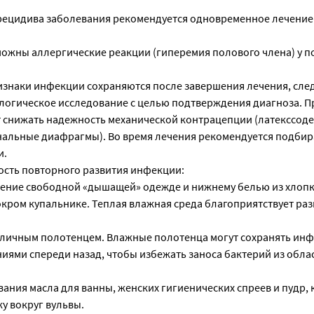
рецидива заболевания рекомендуется одновременное лечение
зможны аллергические реакции (гиперемия полового члена) у п
изнаки инфекции сохраняются после завершения лечения, сле
огическое исследование с целью подтверждения диагноза. 
 снижать надежность механической контрацепции (латекссо
нальные диафрагмы). Во время лечения рекомендуется подби
и.
ость повторного развития инфекции:
тение свободной «дышащей» одежде и нижнему белью из хлопк
мокром купальнике. Теплая влажная среда благоприятствует ра
о личным полотенцем. Влажные полотенца могут сохранять ин
иями спереди назад, чтобы избежать заноса бактерий из облас
вания масла для ванны, женских гигиенических спреев и пудр,
у вокруг вульвы.