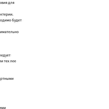
овия для
ктерии.
ходимо будет
нимательно
ледует
и тех лее
портными
гими