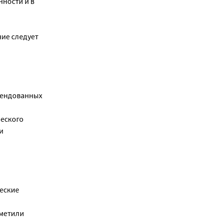
ности и в
ие следует
мендованных
еского
и
еские
аметили