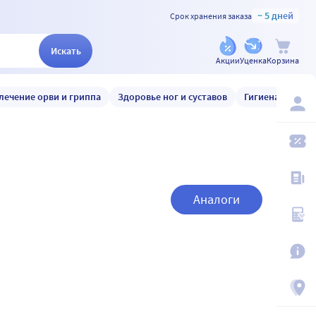
~ 5 дней
Срок хранения заказа
Искать
Акции
Уценка
Корзина
лечение орви и гриппа
Здоровье ног и суставов
Гигиена и уход
Аналоги