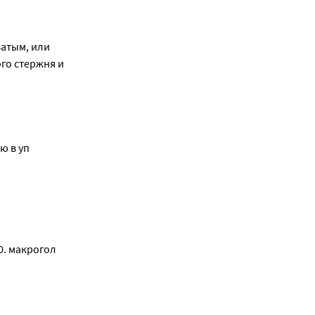
атым, или
го стержня и
ю в уп
0. макрогол