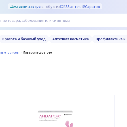
Доставим
завтра
в любую из
438 аптек
в
Саратов
Красота и базовый уход
Аптечная косметика
Профилактика и 
ловые гормоны
ливарол в саратове