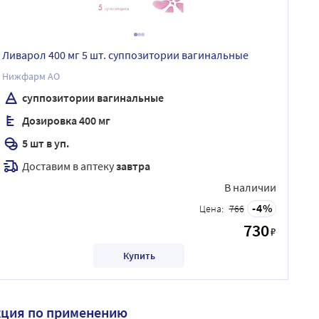
Ливарол 400 мг 5 шт. суппозитории вагинальные
Нижфарм АО
суппозитории вагинальные
Дозировка 400 мг
5 шт в уп.
Доставим в аптеку
завтра
В наличии
4
Цена:
766
730
₽
Купить
кция по применению