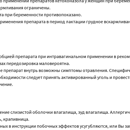
о применении препаратов кетоконазола у женщин при беремен
армливания ограничены.
а при беременности противопоказано.
рименения препарата в период лактации грудное вскармливан
сорбцией препарата при интравагинальном применении в реко
озах передозировка маловероятна.
е препарат внутрь возможны симптомы отравления. Специфич
еобходимости следует принять активированный уголь и провест
чение.
ение слизистой оболочки влагалища, зуд влагалища. Аллергич
ь, крапивница.
нных в инструкции побочных эффектов усугубляются, или Вы з