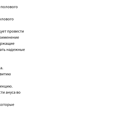
 полового
олового
дует провести
Применение
держащие
рать надежные
а.
звитию
фекцию.
ти ануса во
 которые