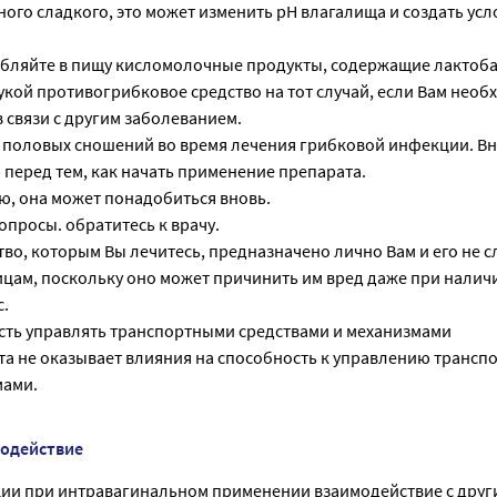
ного сладкого, это может изменить pH влагалища и создать усл
ебляйте в пищу кисломолочные продукты, содержащие лактоба
рукой противогрибковое средство на тот случай, если Вам необ
 связи с другим заболеванием.
т половых сношений во время лечения грибковой инфекции. В
перед тем, как начать применение препарата.
ю, она может понадобиться вновь.
опросы. обратитесь к врачу.
во, которым Вы лечитесь, предназначено лично Вам и его не с
цам, поскольку оно может причинить им вред даже при наличи
с.
сть управлять транспортными средствами и механизмами
а не оказывает влияния на способность к управлению транс
мами.
модействие
ции при интравагинальном применении взаимодействие с дру