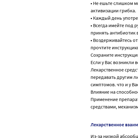
• Не ешьте слишком м
активизации грибка.
• Каждый день употр
• Всегда имейте под 
принять антибиотик в
• Воздерживайтесь о
прочтите инструкцию 
Сохраните инструкци
Если у Вас возникли в
Лекарственное средст
передавать другим ли
симптомов. что и у Ва
Влияние на способно
Применение препарат
средствами, механиз
Лекарственное взаи
Из-за низкой абсорб