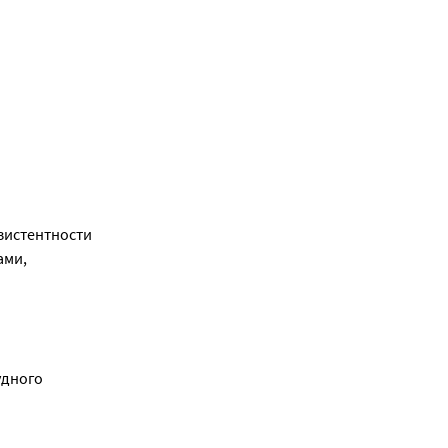
зистентности
ами,
удного