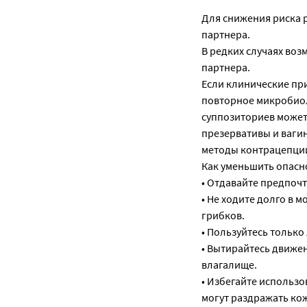
Для снижения риска 
партнера.
В редких случаях во
партнера.
Если клинические пр
повторное микробиол
суппозиториев может
презервативы и ваги
методы контрацепци
Как уменьшить опасн
• Отдавайте предпоч
• Не ходите долго в 
грибков.
• Пользуйтесь тольк
• Вытирайтесь движен
влагалище.
• Избегайте использо
могут раздражать кож