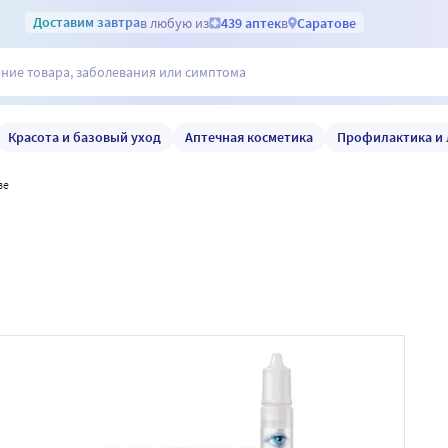
Доставим
завтра
в любую из
439 аптек
в
Саратове
Красота и базовый уход
Аптечная косметика
Профилактика и 
ве