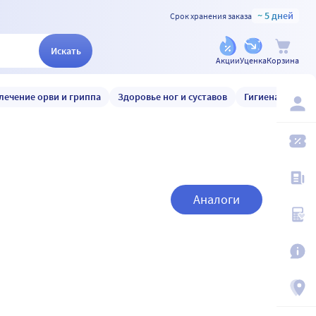
~ 5 дней
Срок хранения заказа
Искать
Акции
Уценка
Корзина
лечение орви и гриппа
Здоровье ног и суставов
Гигиена и уход
Аналоги