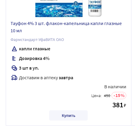
Тауфон 4% 3 шт. флакон-капельница капли глазные
10 мл
Фармстандарт-УфаВИТА ОАО
капли глазные
Дозировка 4%
3 шт в уп.
Доставим в аптеку
завтра
В наличии
15
Цена:
450
381
₽
Купить