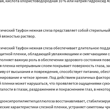
, кислота хлористоводородная 10 % или натрия гидроксид 40 
ический Тауфон нежная слеза представляет собой стерильный
вязкостью раствор.
ический Тауфон нежная слеза обеспечивает длительное подд
ащитной пленки, обладающей увлажняющими и смягчающими с
полняет важную роль в обеспечении здорового состояния пов
ная пленка непрерывным слоем покрывает поверхность глаза, 
иву от высыхания и повреждения, способствует питанию, обес
ирование и четкое зрение. Под действием различных фактор
й пленки может нарушаться, что проявляется ощущениями сухо
талости в глазах, раздражением и покраснением глаз, в некото
идроксипропилметилцеллюлоза восстанавливает, стабилизируе
еские характеристики слезной пленки, устраняет симптомы ч