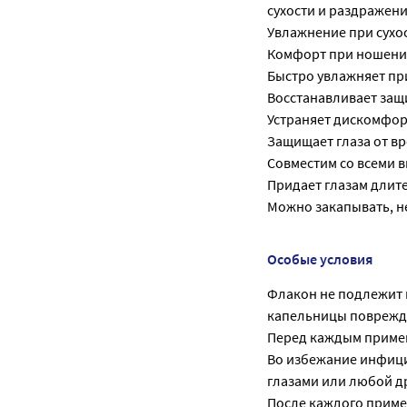
сухости и раздражени
Увлажнение при сухос
Комфорт при ношени
Быстро увлажняет при
Восстанавливает защ
Устраняет дискомфор
Защищает глаза от в
Совместим со всеми 
Придает глазам длит
Можно закапывать, н
Особые условия
Флакон не подлежит 
капельницы поврежде
Перед каждым примен
Во избежание инфици
глазами или любой д
После каждого приме