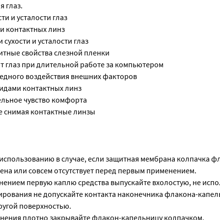
я глаз.
ти и усталости глаз
и контактных линз
 сухости и усталости глаз
итные свойства слезной пленки
т глаз при длительной работе за компьютером
редного воздействия внешних факторов
видами контактных линз
ельное чувство комфорта
е снимая контактные линзы
использованию в случае, если защитная мембрана колпачка ф
на или совсем отсутствует перед первым применением.
ением первую каплю средства выпускайте вхолостую, не испо
рования не допускайте контакта наконечника флакона-капел
ругой поверхностью.
нения плотно закрывайте флакон-капельницу колпачком.