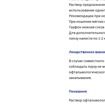
Раствор предназначе
использование одног
Рекомендации при но
При ношении мягких 
Тауфон нежная слеза
Для дополнительного
линзу нанести по 1-2 
Лекарственное взаи
В случае совместног
соблюдать паузу не 
офтальмологического
закапывания.
Показания
Раствор офтальмолог