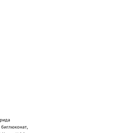
орида
а биглюконат,