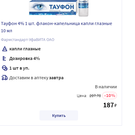
Тауфон 4% 1 шт. флакон-капельница капли глазные
10 мл
Фармстандарт-УфаВИТА ОАО
капли глазные
Дозировка 4%
1 шт в уп.
Доставим в аптеку
завтра
В наличии
10
Цена:
207.78
187
₽
Купить