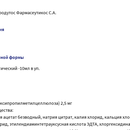
одутос Фармасеутикос С.А.
ия
нной формы
ческий -10мл в уп.
ксипропилметилцеллюлоза) 2,5 мг
ества:
я ацетат безводный, натрия цитрат, калия хлорид, кальция хл
орид, этилендиаминтетрауксусная кислота ЭДТА, хлоргексидин