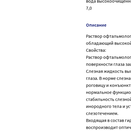
вода высокоочищенная
7,0
Описание
Раствор офтальмолог
обладающий высокой 
Свойства:
Раствор офтальмолог
поверхности глаза з
Слезная жидкость вы
глаза. В норме слез
роговицу и конъюнкт
нормальное функцион
стабильность слезно
инородного тела и ус
слезотечением.
Входящая в состав г
воспроизводит оптич