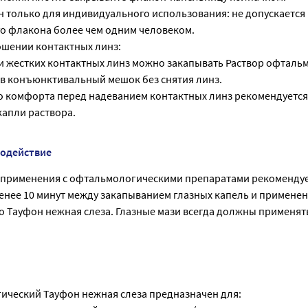
н только для индивидуального использования: не допускается
о флакона более чем одним человеком.
шении контактных линз:
и жестких контактных линз можно закапывать Раствор офталь
 в конъюнктивальный мешок без снятия линз.
 комфорта перед надеванием контактных линз рекомендуется
капли раствора.
модействие
о применения с офтальмологическими препаратами рекоменду
менее 10 минут между закапыванием глазных капель и примене
 Тауфон нежная слеза. Глазные мази всегда должны применят
ический Тауфон нежная слеза предназначен для: