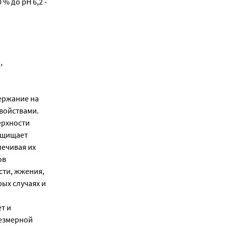
% до рН 6,2 -
,
ержание на
войствами.
ерхности
защищает
печивая их
ов
сти, жжения,
рых случаях и
т и
резмерной