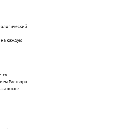
мологический
 на каждую
ется
нием Раствора
ься после