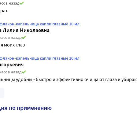
асов назад
рат
 флакон-капельница капли глазные 10 мл
а Лилия Николаевна
часов назад
я моих глаз
 флакон-капельница капли глазные 10 мл
игорьевич
часов назад
ницы удобны - быстро и эффективно очищают глаза и убирают 
ция по применению