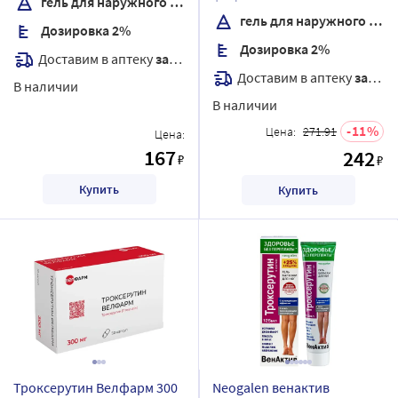
гель для наружного применения
гель для наружного применения
Дозировка 2%
Дозировка 2%
Доставим в аптеку
завтра
Доставим в аптеку
завтра
В наличии
В наличии
11
Цена:
271.91
Цена:
167
242
₽
₽
Купить
Купить
Троксерутин Велфарм 300
Neogalen венактив