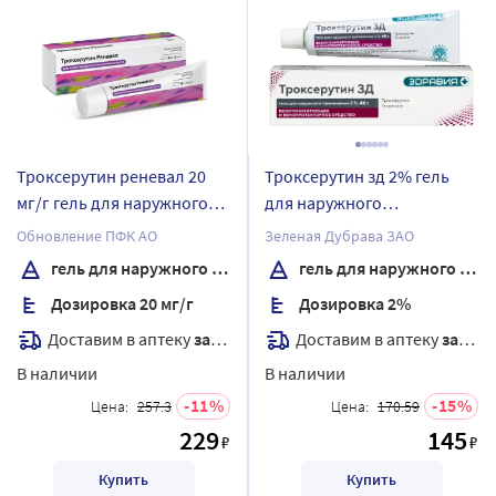
Троксерутин реневал 20
Троксерутин зд 2% гель
мг/г гель для наружного
для наружного
применения 40 гр
применения 40 гр
Обновление ПФК АО
Зеленая Дубрава ЗАО
гель для наружного применения
гель для наружного применения
Дозировка 20 мг/г
Дозировка 2%
Доставим в аптеку
завтра
Доставим в аптеку
завтра
В наличии
В наличии
11
15
Цена:
257.3
Цена:
170.59
229
145
₽
₽
Купить
Купить