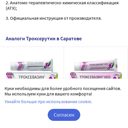
2. Анатомо-терапевтическо-химическая классификация
(ATX);
3. Официальная инструкция от производителя.
Аналоги Троксерутин в Саратове
Куки необходимы для более удобного посещения сайтов.
Мы используем куки для вашего комфорта!
Троксевазин 2% гель для
Троксевазин нео гель для
Узнайте больше про использование cookie.
наружного применения
наружного применения
Согласен
100 гр
100 гр
ТРОКСЕВАЗИН
ТРОКСЕВАЗИН
Корзина
Вход / Регистрация
Доставим в аптеку
завтра
гель для наружного применения