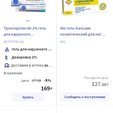
Троксерутин вп 2% гель
Bio гель-бальзам
для наружного
косметический для ног
применения 50 гр
экстракт пиявки и
ВЕТПРОМ АД
BIO
троксерутин 50 мл
гель для наружного применения
Дозировка 2%
Доставим в аптеку
завтра
В наличии
Последняя цена:
5
Цена:
177.89
127
.00
₽
169
₽
Сообщить о поступлении
Купить