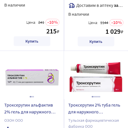
В наличии
Доставим в аптеку
завтра
В наличии
10
10
Цена:
241
Цена:
1144
215
1 029
₽
₽
Купить
Купить
Троксерутин альфактив
Троксерутин 2% туба гель
2% гель для наружного
для наружного
применения 40 гр
применения 40 гр
ОЗОН ООО
Тульская фармацевтическая
фабрика ООО