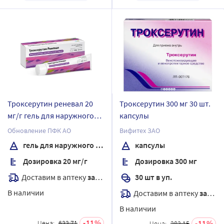
Троксерутин реневал 20
Троксерутин 300 мг 30 шт.
мг/г гель для наружного
капсулы
применения 100 гр
Обновление ПФК АО
Вифитех ЗАО
гель для наружного применения
капсулы
Дозировка 20 мг/г
Дозировка 300 мг
Доставим в аптеку
завтра
30 шт в уп.
В наличии
Доставим в аптеку
завтра
В наличии
11
11
Цена:
633.71
Цена:
283.15