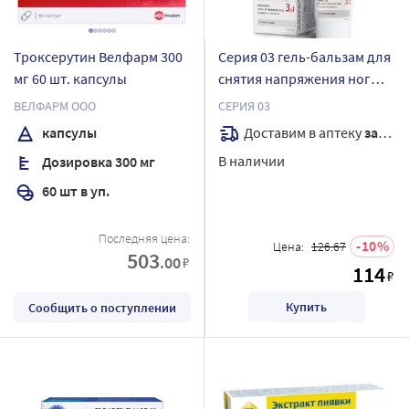
Троксерутин Велфарм 300
Серия 03 гель-бальзам для
мг 60 шт. капсулы
снятия напряжения ног
экстракт пиявки конский
ВЕЛФАРМ ООО
СЕРИЯ 03
каштан троксерутин
Доставим в аптеку
завтра
капсулы
охлаждающий 75 мл
В наличии
Дозировка 300 мг
60 шт в уп.
Последняя цена:
10
Цена:
126.67
503
.00
₽
114
₽
Купить
Сообщить о поступлении