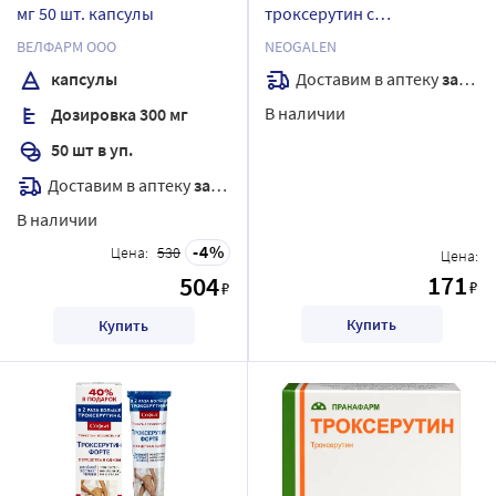
мг 50 шт. капсулы
троксерутин с
охлаждающим эффектом
ВЕЛФАРМ ООО
NEOGALEN
гель-бальзам для ног 125
Доставим в аптеку
завтра
капсулы
мл
В наличии
Дозировка 300 мг
50 шт в уп.
Доставим в аптеку
завтра
В наличии
4
Цена:
530
Цена:
171
504
₽
₽
Купить
Купить