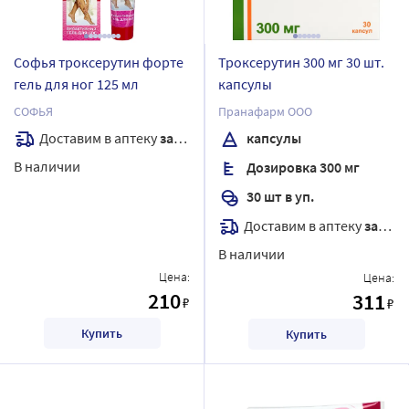
Софья троксерутин форте
Троксерутин 300 мг 30 шт.
гель для ног 125 мл
капсулы
СОФЬЯ
Пранафарм ООО
Доставим в аптеку
завтра
капсулы
В наличии
Дозировка 300 мг
30 шт в уп.
Доставим в аптеку
завтра
В наличии
Цена:
Цена:
210
311
₽
₽
Купить
Купить