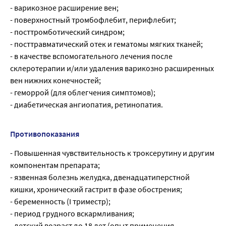
- варикозное расширение вен;
- поверхностный тромбофлебит, перифлебит;
- посттромботический синдром;
- посттравматический отек и гематомы мягких тканей;
- в качестве вспомогательного лечения после
склеротерапии и/или удаления варикозно расширенных
вен нижних конечностей;
- геморрой (для облегчения симптомов);
- диабетическая ангиопатия, ретинопатия.
Противопоказания
- Повышенная чувствительность к троксерутину и другим
компонентам препарата;
- язвенная болезнь желудка, двенадцатиперстной
кишки, хронический гастрит в фазе обострения;
- беременность (I триместр);
- период грудного вскармливания;
- детский возраст до 18 лет (опыт применения