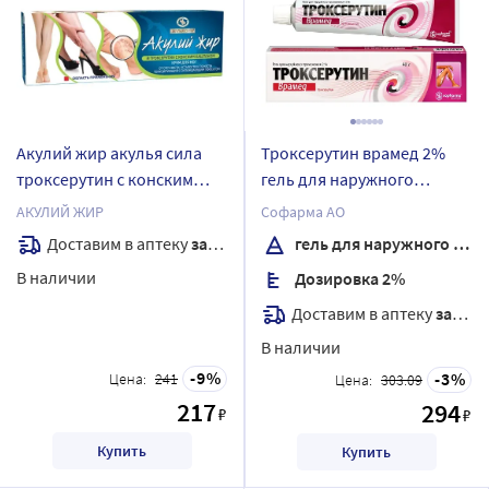
Акулий жир акулья сила
Троксерутин врамед 2%
троксерутин с конским
гель для наружного
каштаном крем для ног 75
применения 40 гр
АКУЛИЙ ЖИР
Софарма АО
мл
Доставим в аптеку
завтра
гель для наружного применения
В наличии
Дозировка 2%
Доставим в аптеку
завтра
В наличии
9
3
Цена:
241
Цена:
303.09
217
294
₽
₽
Купить
Купить