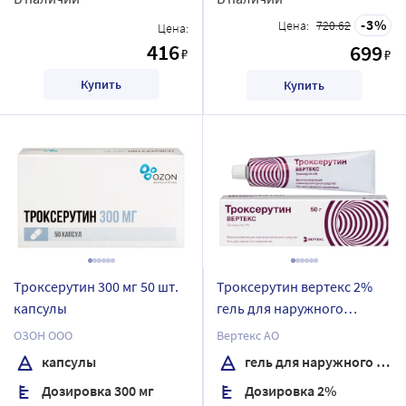
3
Цена:
720.62
Цена:
416
699
₽
₽
Купить
Купить
Троксерутин 300 мг 50 шт.
Троксерутин вертекс 2%
капсулы
гель для наружного
применения 50 гр
ОЗОН ООО
Вертекс АО
капсулы
гель для наружного применения
Дозировка 300 мг
Дозировка 2%