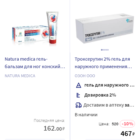
Natura medica гель-
Троксерутин 2% гель для
бальзам для ног конский
наружного применения
каштан и троксерутин 85
100 гр
NATURA MEDICA
ОЗОН ООО
мл
гель для наружного применения
Дозировка 2%
Доставим в аптеку
завтра
В наличии
Последняя цена:
10
Цена:
520
162
.00
₽
467
₽