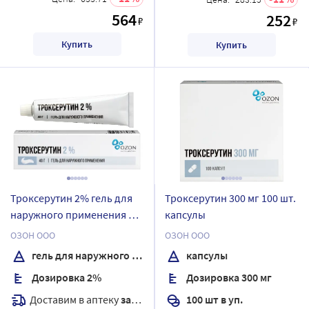
564
252
₽
₽
Купить
Купить
Троксерутин 2% гель для
Троксерутин 300 мг 100 шт.
наружного применения 40
капсулы
гр
ОЗОН ООО
ОЗОН ООО
гель для наружного применения
капсулы
Дозировка 2%
Дозировка 300 мг
Доставим в аптеку
завтра
100 шт в уп.