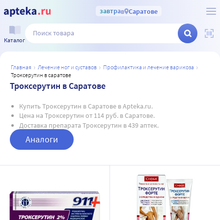
завтра
в
Саратове
Каталог
главная
лечение ног и суставов
профилактика и лечение варикоза
троксерутин в саратове
Троксерутин в Саратове
Купить Троксерутин в Саратове в Apteka.ru.
Цена на Троксерутин от 114 руб. в Саратове.
Доставка препарата Троксерутин в 439 аптек.
Аналоги