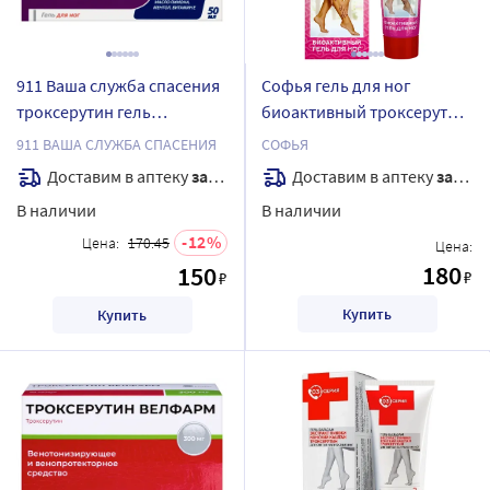
911 Ваша служба спасения
Софья гель для ног
троксерутин гель
биоактивный троксерутин
косметический для ног
форте экстракт пиявки 75
911 ВАША СЛУЖБА СПАСЕНИЯ
СОФЬЯ
тонизирующий
мл
Доставим в аптеку
завтра
Доставим в аптеку
завтра
охлаждающий 50 мл
В наличии
В наличии
12
Цена:
170.45
Цена:
180
150
₽
₽
Купить
Купить