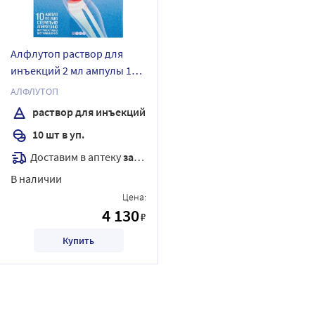
Алфлутоп раствор для
инъекций 2 мл ампулы 10
шт.
АЛФЛУТОП
раствор для инъекций
10 шт в уп.
Доставим в аптеку
завтра
В наличии
Цена:
4 130
₽
Купить