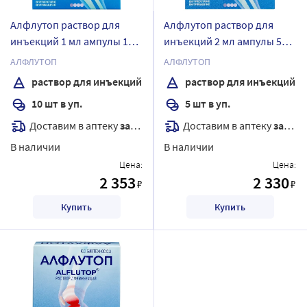
Алфлутоп раствор для
Алфлутоп раствор для
инъекций 1 мл ампулы 10
инъекций 2 мл ампулы 5
шт.
шт.
АЛФЛУТОП
АЛФЛУТОП
раствор для инъекций
раствор для инъекций
10 шт в уп.
5 шт в уп.
Доставим в аптеку
завтра
Доставим в аптеку
завтра
В наличии
В наличии
Цена:
Цена:
2 353
2 330
₽
₽
Купить
Купить