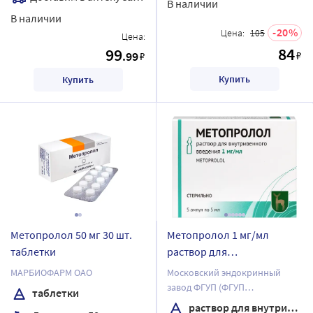
В наличии
В наличии
20
Цена:
105
Цена:
84
99
.99
₽
₽
Купить
Купить
Метопролол 50 мг 30 шт.
Метопролол 1 мг/мл
таблетки
раствор для
внутривенного введения 5
МАРБИОФАРМ ОАО
Московский эндокринный
мл ампулы 5 шт.
завод ФГУП (ФГУП
таблетки
"ЭНДОФАРМ")
раствор для внутривенного введения