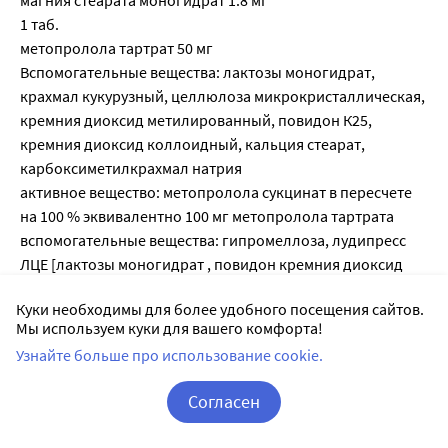
магния стеарата моногидрат 1.8 мг
1 таб.
метопролола тартрат 50 мг
Вспомогательные вещества: лактозы моногидрат,
крахмал кукурузный, целлюлоза микрокристаллическая,
кремния диоксид метилированный, повидон К25,
кремния диоксид коллоидный, кальция стеарат,
карбоксиметилкрахмал натрия
активное вещество: метопролола сукцинат в пересчете
на 100 % эквивалентно 100 мг метопролола тартрата
вспомогательные вещества: гипромеллоза, лудипресс
ЛЦЕ [лактозы моногидрат , повидон кремния диоксид
коллоидный ; магния стеарат
Куки необходимы для более удобного посещения сайтов.
активное вещество: метопролола сукцинат в пересчете
Мы используем куки для вашего комфорта!
на 100 % эквивалентно 25 мг метопролола тартрата
Узнайте больше про использование cookie.
вспомогательные вещества: гипромеллоза, лудипресс
ЛЦЕ [лактозы моногидрат , повидон кремния диоксид
Согласен
коллоидный ; магния стеарат
активное вещество: метопролола сукцинат в пересчете
Корзина
Вход / Регистрация