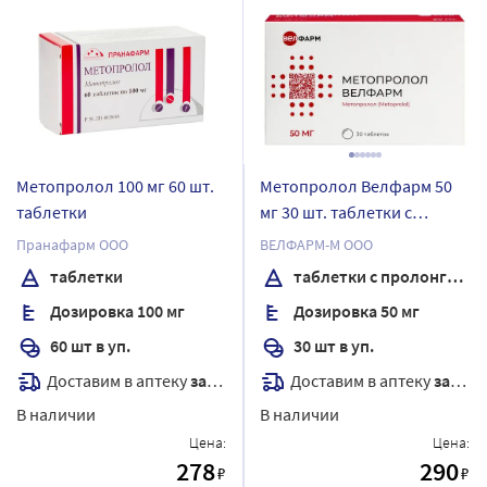
Метопролол 100 мг 60 шт.
Метопролол Велфарм 50
таблетки
мг 30 шт. таблетки с
пролонгированным
Пранафарм ООО
ВЕЛФАРМ-М ООО
высвобождением,
таблетки
таблетки с пролонгированным высвобождением, покрытые пленочной оболочкой
покрытые пленочной
Дозировка 100 мг
Дозировка 50 мг
оболочкой
60 шт в уп.
30 шт в уп.
Доставим в аптеку
завтра
Доставим в аптеку
завтра
В наличии
В наличии
Цена:
Цена:
278
290
₽
₽