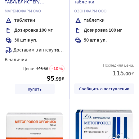
ТАБЛ/БЛИСТЕР/
таблетки
МАРБИОФАРМ/
МАРБИОФАРМ ОАО
ОЗОН ФАРМ ООО
таблетки
таблетки
Дозировка 100 мг
Дозировка 100 мг
30 шт в уп.
50 шт в уп.
Доставим в аптеку
завтра
В наличии
Последняя цена:
10
Цена:
106.66
115
.00
₽
95
.99
₽
Сообщить о поступлении
Купить