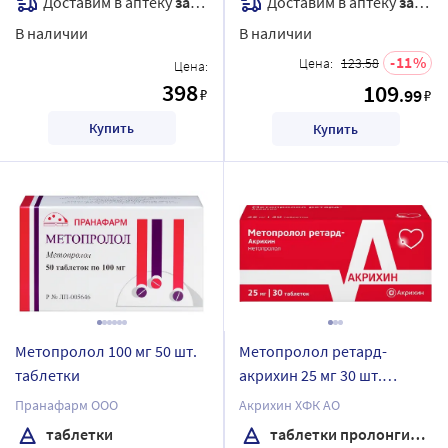
Доставим в аптеку
завтра
Доставим в аптеку
завтра
В наличии
В наличии
11
Цена:
123.58
Цена:
398
109
₽
.99
₽
Купить
Купить
Метопролол 100 мг 50 шт.
Метопролол ретард-
таблетки
акрихин 25 мг 30 шт.
таблетки
Пранафарм ООО
Акрихин ХФК АО
пролонгированного
таблетки
таблетки пролонгированного действия, покрытые пленочной оболочкой
действия, покрытые