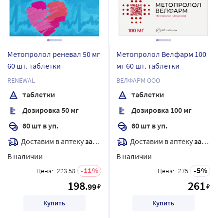
Метопролол реневал 50 мг
Метопролол Велфарм 100
60 шт. таблетки
мг 60 шт. таблетки
RENEWAL
ВЕЛФАРМ ООО
таблетки
таблетки
Дозировка 50 мг
Дозировка 100 мг
60 шт в уп.
60 шт в уп.
Доставим в аптеку
завтра
Доставим в аптеку
завтра
В наличии
В наличии
11
5
Цена:
223.58
Цена:
275
198
261
.99
₽
₽
Купить
Купить