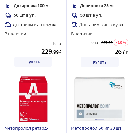
Дозировка 100 мг
Дозировка 25 мг
пленочной оболочкой
50 шт в уп.
30 шт в уп.
Доставим в аптеку
завтра
Доставим в аптеку
завтра
В наличии
В наличии
10
Цена:
297.96
Цена:
229
267
.99
₽
₽
Купить
Купить
Метопролол ретард-
Метопролол 50 мг 30 шт.