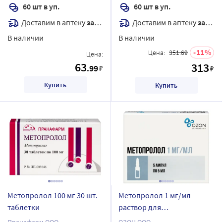
60 шт в уп.
60 шт в уп.
Доставим в аптеку
завтра
Доставим в аптеку
завтра
В наличии
В наличии
11
Цена:
351.69
Цена:
63
313
.99
₽
₽
Купить
Купить
Метопролол 100 мг 30 шт.
Метопролол 1 мг/мл
таблетки
раствор для
внутривенного введения 5
Пранафарм ООО
ОЗОН ООО