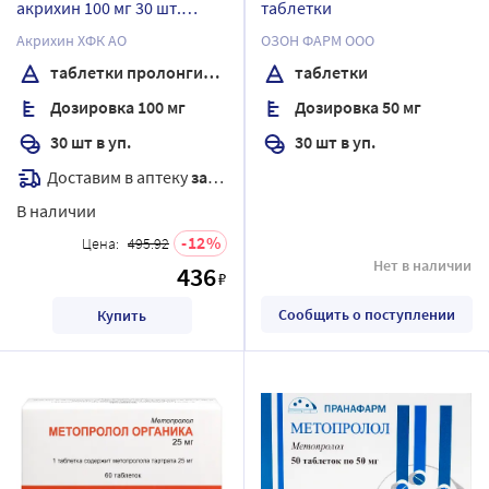
акрихин 100 мг 30 шт.
таблетки
таблетки
Акрихин ХФК АО
ОЗОН ФАРМ ООО
пролонгированные
таблетки пролонгированного действия, покрытые пленочной оболочкой
таблетки
покрытые пленочной
Дозировка 100 мг
Дозировка 50 мг
оболочкой
30 шт в уп.
30 шт в уп.
Доставим в аптеку
завтра
В наличии
12
Цена:
495.92
Нет в наличии
436
₽
Сообщить о поступлении
Купить