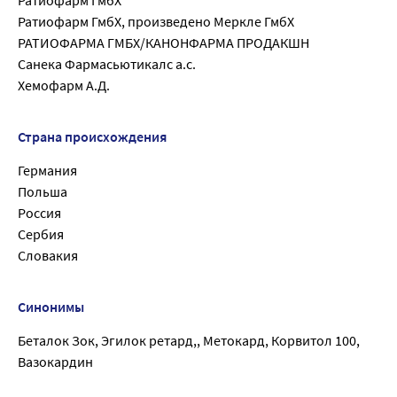
Ратиофарм ГмбХ
Ратиофарм ГмбХ, произведено Меркле ГмбХ
РАТИОФАРМА ГМБХ/КАНОНФАРМА ПРОДАКШН
Санека Фармасьютикалс а.с.
Хемофарм А.Д.
Страна происхождения
Германия
Польша
Россия
Сербия
Словакия
Синонимы
Беталок Зок, Эгилок ретард,, Метокард, Корвитол 100,
Вазокардин