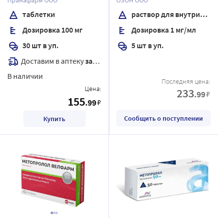
мл ампулы 5 шт.
таблетки
раствор для внутривенного введения
Дозировка 100 мг
Дозировка 1 мг/мл
30 шт в уп.
5 шт в уп.
Доставим в аптеку
завтра
В наличии
Последняя цена:
Цена:
233
.99
₽
155
.99
₽
Сообщить о поступлении
Купить