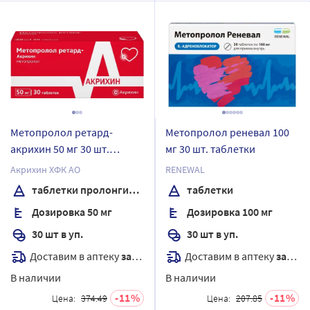
Метопролол ретард-
Метопролол реневал 100
акрихин 50 мг 30 шт.
мг 30 шт. таблетки
таблетки
Акрихин ХФК АО
RENEWAL
пролонгированные
таблетки пролонгированного действия, покрытые пленочной оболочкой
таблетки
покрытые пленочной
Дозировка 50 мг
Дозировка 100 мг
оболочкой
30 шт в уп.
30 шт в уп.
Доставим в аптеку
завтра
Доставим в аптеку
завтра
В наличии
В наличии
11
11
Цена:
374.49
Цена:
207.85