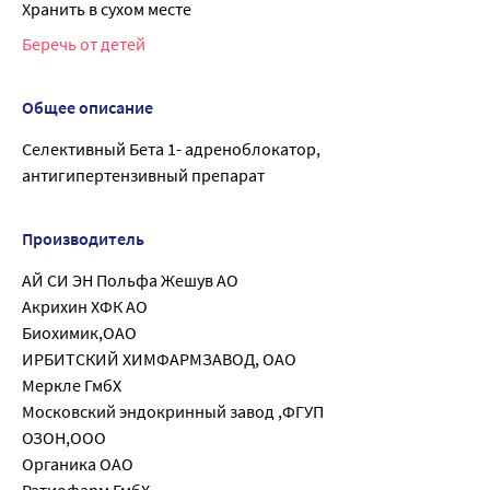
Хранить в сухом месте
Беречь от детей
Общее описание
Селективный Бета 1- адреноблокатор,
антигипертензивный препарат
Производитель
АЙ СИ ЭН Польфа Жешув АО
Акрихин ХФК АО
Биохимик,ОАО
ИРБИТСКИЙ ХИМФАРМЗАВОД, ОАО
Меркле ГмбХ
Московский эндокринный завод ,ФГУП
ОЗОН,ООО
Органика ОАО