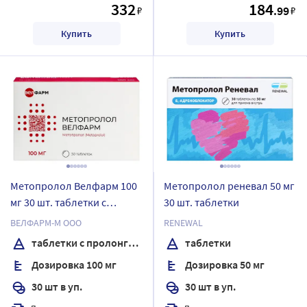
332
184
.99
₽
₽
Купить
Купить
Метопролол Велфарм 100
Метопролол реневал 50 мг
мг 30 шт. таблетки с
30 шт. таблетки
пролонгированным
ВЕЛФАРМ-М ООО
RENEWAL
высвобождением,
таблетки с пролонгированным высвобождением, покрытые пленочной оболочкой
таблетки
покрытые пленочной
Дозировка 100 мг
Дозировка 50 мг
оболочкой
30 шт в уп.
30 шт в уп.