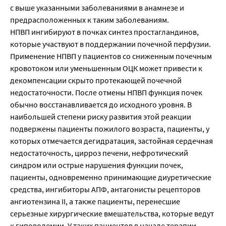
с выше указанными заболеваниями в анамнезе и
предрасположенных к таким заболеваниям.
НПВП ингибируют в почках синтез простагландинов,
которые участвуют в поддержании почечной перфузии.
Применение НПВП у пациентов со сниженным почечным
кровотоком или уменьшенным ОЦК может привести к
декомпенсации скрыто протекающей почечной
недостаточности. После отмены НПВП функция почек
обычно восстанавливается до исходного уровня. В
наибольшей степени риску развития этой реакции
подвержены пациенты пожилого возраста, пациенты, у
которых отмечается дегидратация, застойная сердечная
недостаточность, цирроз печени, нефротический
синдром или острые нарушения функции почек,
пациенты, одновременно принимающие диуретические
средства, ингибиторы АПФ, антагонисты рецепторов
ангиотензина II, а также пациенты, перенесшие
серьезные хирургические вмешательства, которые ведут
к гиповолемии. У таких пациентов в начале терапии