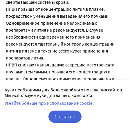
свертывающей системы крови.
НПВП повышают концентрацию лития в плазме,
посредством уменьшения выведения его почками.
Одновременное применение мелоксикама с
препаратами лития не рекомендуется. В случае
необходимости одновременного применения
рекомендуется тщательный контроль концентрации
лития в плазме в течение всего курса применения
препаратов лития.
НПВП снижают канальцевую секрецию метотрексата
почками, тем самым, повышая его концентрацию в
плазме. Одновременное применение мелоксикама и
метотрексата (в дозе более 15 мг в неделю) не
Куки необходимы для более удобного посещения сайтов.
рекомендуется. В случае одновременного применения
Мы используем куки для вашего комфорта!
необходим тщательный контроль функции почек и
Узнайте больше про использование cookie.
формулы крови. Мелоксикам может усиливать
гематологическую токсичность метотрексата, особенно у
Согласен
пациентов с нарушением функции почек.
Корзина
Вход / Регистрация
Есть данные, что НПВП могут снижать эффективность