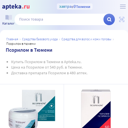
завтра
в
Тюмени
Каталог
главная
средства базового ухода
средства для волос и кожи головы
псорилом в тюмени
Псорилом в Тюмени
Купить Псорилом в Тюмени в Apteka.ru.
Цена на Псорилом от 540 руб. в Тюмени.
Доставка препарата Псорилом в 480 аптек.