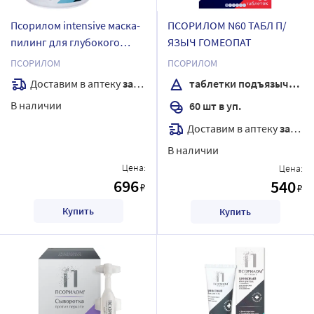
Псорилом intensive маска-
ПСОРИЛОМ N60 ТАБЛ П/
пилинг для глубокого
ЯЗЫЧ ГОМЕОПАТ
очищения кожи головы с
ПСОРИЛОМ
ПСОРИЛОМ
кислотами aha+bha+pha
Доставим в аптеку
завтра
таблетки подъязычные
150 мл
В наличии
60 шт в уп.
Доставим в аптеку
завтра
В наличии
Цена:
Цена:
696
540
₽
₽
Купить
Купить