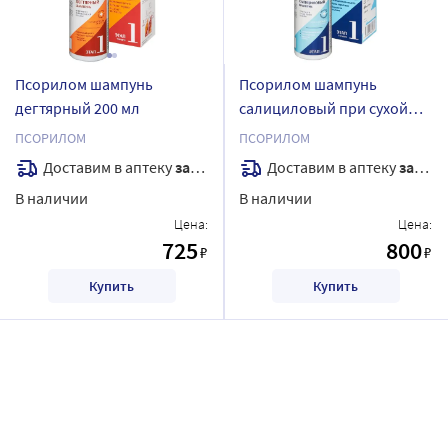
Псорилом шампунь
Псорилом шампунь
дегтярный 200 мл
салициловый при сухой
перхоти 200 мл
ПСОРИЛОМ
ПСОРИЛОМ
Доставим в аптеку
завтра
Доставим в аптеку
завтра
В наличии
В наличии
Цена:
Цена:
725
800
₽
₽
Купить
Купить