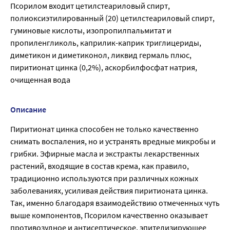
Псорилом входит цетилстеариловый спирт,
полиоксиэтилированный (20) цетилстеариловый спирт,
гуминовые кислоты, изопропилпальмитат и
пропиленгликоль, каприлик-каприк триглицериды,
диметикон и диметиконол, ликвид гермаль плюс,
пиритионат цинка (0,2%), аскорбилфосфат натрия,
очищенная вода
Описание
Пиритионат цинка способен не только качественно
снимать воспаления, но и устранять вредные микробы и
грибки. Эфирные масла и экстракты лекарственных
растений, входящие в состав крема, как правило,
традиционно используются при различных кожных
заболеваниях, усиливая действия пиритионата цинка.
Так, именно благодаря взаимодействию отмеченных чуть
выше компонентов, Псорилом качественно оказывает
противозудное и антисептическое, эпителизирующее