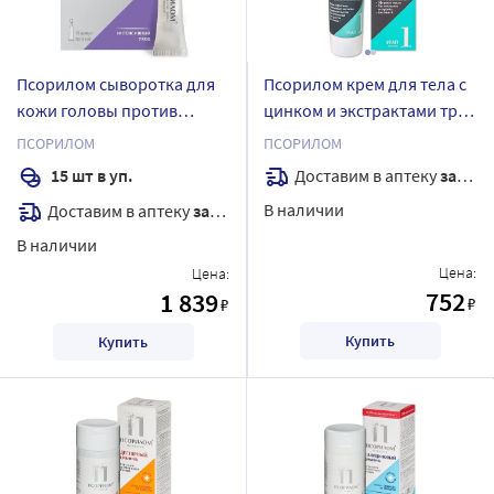
Псорилом сыворотка для
Псорилом крем для тела с
кожи головы против
цинком и экстрактами трав
перхоти 5 мл 15 шт. ампулы
75 мл
ПСОРИЛОМ
ПСОРИЛОМ
Доставим в аптеку
завтра
15 шт в уп.
В наличии
Доставим в аптеку
завтра
В наличии
Цена:
Цена:
752
1 839
₽
₽
Купить
Купить