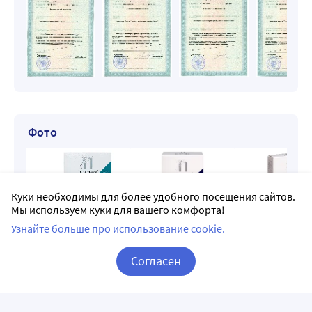
Фото
Куки необходимы для более удобного посещения сайтов.
Мы используем куки для вашего комфорта!
Узнайте больше про использование cookie.
Согласен
Доставка Псорилом в Тюмени
Корзина
Вход / Регистрация
Заказывая на Apteka.ru, можно выбрать доставку
в удобную для вас аптеку рядом с домом или по дороге