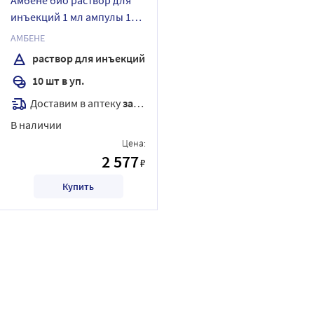
инъекций 1 мл ампулы 10
шт.
АМБЕНЕ
раствор для инъекций
10 шт в уп.
Доставим в аптеку
завтра
В наличии
Цена:
2 577
₽
Купить