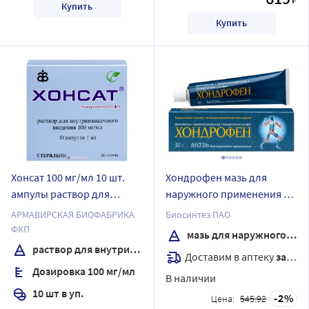
Купить
Купить
Хонсат 100 мг/мл 10 шт.
Хондрофен мазь для
ампулы раствор для
наружного применения 30
внутримышечного
гр
АРМАВИРСКАЯ БИОФАБРИКА
Биосинтез ПАО
введения 1 мл
ФКП
мазь для наружного применения
раствор для внутримышечного введения
Доставим в аптеку
завтра
Дозировка 100 мг/мл
В наличии
10 шт в уп.
2
Цена:
545.92