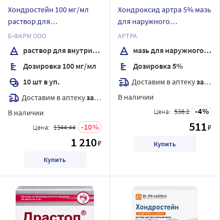
Хондростейн 100 мг/мл
Хондроксид артра 5% мазь
раствор для
для наружного
внутримышечного
применения 30 гр
Б-ФАРМ ООО
АРТРА
введения 1 мл ампулы 10
раствор для внутримышечного введения
мазь для наружного применения
шт.
Дозировка 100 мг/мл
Дозировка 5%
Доставим в аптеку
завтра
10 шт в уп.
В наличии
Доставим в аптеку
завтра
4
Цена:
536.2
В наличии
511
10
₽
Цена:
1344.44
1 210
₽
Купить
Купить