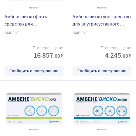
Амбене виско форза
Амбене виско уно средство
средство для
для внутрисуставного
внутрисуставного
введения 1% 2 мл 1 шт.
АМБЕНЕ
АМБЕНЕ
введения 2,3% 3 мл 1 шт.
шприц
шприц
Последняя цена:
Последняя цена:
16 857
4 245
.00
.00
₽
₽
Сообщить о поступлении
Сообщить о поступлении