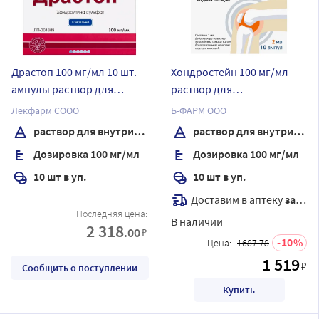
Драстоп 100 мг/мл 10 шт.
Хондростейн 100 мг/мл
ампулы раствор для
раствор для
внутримышечного
внутримышечного
Лекфарм СООО
Б-ФАРМ ООО
введения 2 мл
введения 2 мл ампулы 10
раствор для внутримышечного введения
раствор для внутримышечного введения
шт.
Дозировка 100 мг/мл
Дозировка 100 мг/мл
10 шт в уп.
10 шт в уп.
Доставим в аптеку
завтра
Последняя цена:
В наличии
2 318
.00
₽
10
Цена:
1687.78
1 519
₽
Сообщить о поступлении
Купить