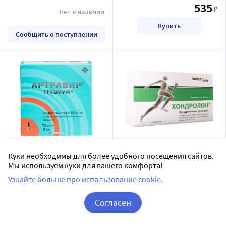
535
₽
Нет в наличии
Купить
Сообщить о поступлении
Артравир-Тривиум
ХОНДРОЛОН 100 МГ N10
Куки необходимы для более удобного посещения сайтов.
раствор для инъекций 100
АМП ЛИОФИЛ Д/Р-РА В/М
Мы используем куки для вашего комфорта!
мг/мл 2 мл ампулы 10 шт.
АРМАВИРСКАЯ БИОФАБРИКА
МИКРОГЕН НПО АО (г. Томск)
Узнайте больше про использование cookie.
ФКП
Нет в наличии
раствор для внутримышечного введения
Согласен
Дозировка 100 мг/мл
Корзина
Вход / Регистрация
Сообщить о поступлении