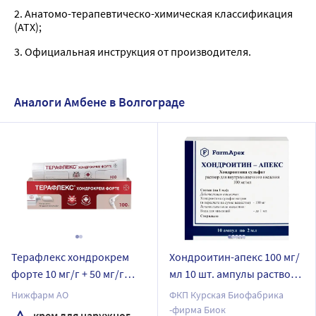
2. Анатомо-терапевтическо-химическая классификация
(ATX);
3. Официальная инструкция от производителя.
Аналоги Амбене в Волгограде
Терафлекс хондрокрем
Хондроитин-апекс 100 мг/
форте 10 мг/г + 50 мг/г
мл 10 шт. ампулы раствор
крем для наружного
для внутримышечного
Нижфарм АО
ФКП Курская Биофабрика
применения 100 гр
введения 2 мл
-фирма Биок
крем для наружного применения