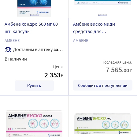
Амбене хондро 500 мг 60
Амбене виско миди
шт. капсулы
средство для
внутрисуставного
АМБЕНЕ
АМБЕНЕ
введения 1,5% 2 мл 1 шт.
Доставим в аптеку
завтра
шприц
В наличии
Последняя цена:
Цена:
7 565
.00
₽
2 353
₽
Сообщить о поступлении
Купить