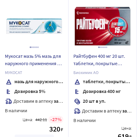
Мукосат мазь 5% мазь для
Райтбуфен 400 мг 20 шт.
наружного применения 30
таблетки, покрытые
гр
пленочной оболочкой
МУКОСАТ
Биохимик АО
мазь для наружного применения
таблетки, покрытые пленочной оболочкой
Дозировка 5%
Дозировка 400 мг
Доставим в аптеку
завтра
20 шт в уп.
В наличии
Доставим в аптеку
завтра
27
Цена:
442.11
В наличии
320
Цена:
₽
619
₽