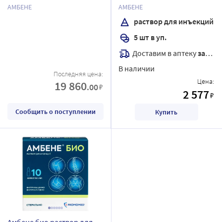
внутрисуставного
шт.
АМБЕНЕ
АМБЕНЕ
введения 3% 3 мл 1 шт.
раствор для инъекций
шприц
5 шт в уп.
Доставим в аптеку
завтра
В наличии
Последняя цена:
Цена:
19 860
.00
₽
2 577
₽
Сообщить о поступлении
Купить
Амбене био раствор для