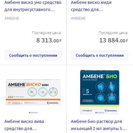
Амбене виско уно средство
Амбене виско миди
для внутрисуставного
средство для
введения 1% 2 мл 2 шт.
внутрисуставного
АМБЕНЕ
АМБЕНЕ
шприц
введения 1,5% 2 мл 2 шт.
шприц
Последняя цена:
Последняя цена:
8 313
13 884
.00
.00
₽
₽
Сообщить о поступлении
Сообщить о поступлении
Амбене виско вива
Амбене био раствор для
средство для
инъекций 2 мл ампулы 5